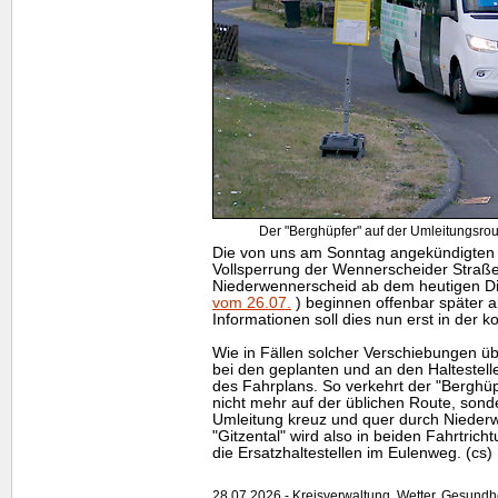
Der "Berghüpfer" auf der Umleitungsro
Die von uns am Sonntag angekündigten 
Vollsperrung der Wennerscheider Straße 
Niederwennerscheid ab dem heutigen D
vom 26.07.
) beginnen offenbar später a
Informationen soll dies nun erst in de
Wie in Fällen solcher Verschiebungen übli
bei den geplanten und an den Halteste
des Fahrplans. So verkehrt der "Berghüpf
nicht mehr auf der üblichen Route, sonde
Umleitung kreuz und quer durch Niederw
"Gitzental" wird also in beiden Fahrtrich
die Ersatzhaltestellen im Eulenweg. (cs)
28.07.2026 - Kreisverwaltung, Wetter, Gesundh