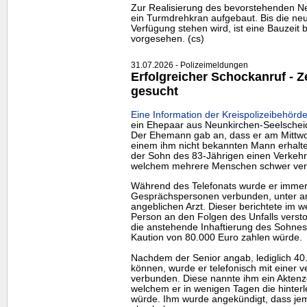
Zur Realisierung des bevorstehenden N
ein Turmdrehkran aufgebaut. Bis die neu
Verfügung stehen wird, ist eine Bauzeit 
vorgesehen. (cs)
31.07.2026 - Polizeimeldungen
Erfolgreicher Schockanruf -
gesucht
Eine Information der Kreispolizeibehörde
ein Ehepaar aus Neunkirchen-Seelschei
Der Ehemann gab an, dass er am Mittwo
einem ihm nicht bekannten Mann erhalte
der Sohn des 83-Jährigen einen Verkehrs
welchem mehrere Menschen schwer verl
Während des Telefonats wurde er immer
Gesprächspersonen verbunden, unter a
angeblichen Arzt. Dieser berichtete im w
Person an den Folgen des Unfalls verst
die anstehende Inhaftierung des Sohnes
Kaution von 80.000 Euro zahlen würde.
Nachdem der Senior angab, lediglich 40
können, wurde er telefonisch mit einer v
verbunden. Diese nannte ihm ein Aktenz
welchem er in wenigen Tagen die hinterl
würde. Ihm wurde angekündigt, dass j