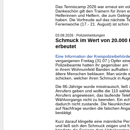
Das Tenniscamp 2026 war erneut ein voll
Dankeschön gilt den Trainern für ihren e
Helferinnen und Helfern, die zum Gelin
haben. Die Vorfreude auf das nächste Te
Ferienwoche (17.- 21. August) ist schon 
03.08.2026 - Polizeimeldungen
Schmuck im Wert von 20.000 
erbeutet
Eine Information der Kreispolizeibehörde
vergangenen Freitag (31.07.) Opfer eine
Polizeibeamte hatten ihr gegenüber am T
in ihrem Wohnumfeld Banden aufhalten 
ältere Menschen beklauen. Man würde ei
schicken, welcher ihren Schmuck in Au
Die 86-Jährige wurde misstrauisch, ließ
Anrufers geben und wollte die 110 wähle
Anrufers angewiesen, das laufende Tel
Wählvorgangs nicht zu beenden. Ein ech
dadurch nicht zustande. Die Neunkirchen
auf Nachfrage wurden die falschen Ang
bestätigt.
Kurz darauf klingelte eine männliche Pe
und ließ sich den Schmuck zeigen und fo