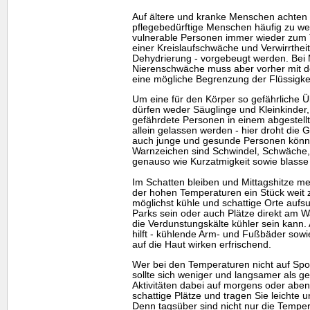
Auf ältere und kranke Menschen achten 
pflegebedürftige Menschen häufig zu wen
vulnerable Personen immer wieder zum 
einer Kreislaufschwäche und Verwirrthei
Dehydrierung - vorgebeugt werden. Bei
Nierenschwäche muss aber vorher mit d
eine mögliche Begrenzung der Flüssigkeit
Um eine für den Körper so gefährliche Ü
dürfen weder Säuglinge und Kleinkinder
gefährdete Personen in einem abgestell
allein gelassen werden - hier droht die 
auch junge und gesunde Personen können
Warnzeichen sind Schwindel, Schwäche,
genauso wie Kurzatmigkeit sowie blasse
Im Schatten bleiben und Mittagshitze 
der hohen Temperaturen ein Stück weit 
möglichst kühle und schattige Orte auf
Parks sein oder auch Plätze direkt am 
die Verdunstungskälte kühler sein kann
hilft - kühlende Arm- und Fußbäder sow
auf die Haut wirken erfrischend.
Wer bei den Temperaturen nicht auf Spor
sollte sich weniger und langsamer als 
Aktivitäten dabei auf morgens oder aben
schattige Plätze und tragen Sie leichte u
Denn tagsüber sind nicht nur die Tempe