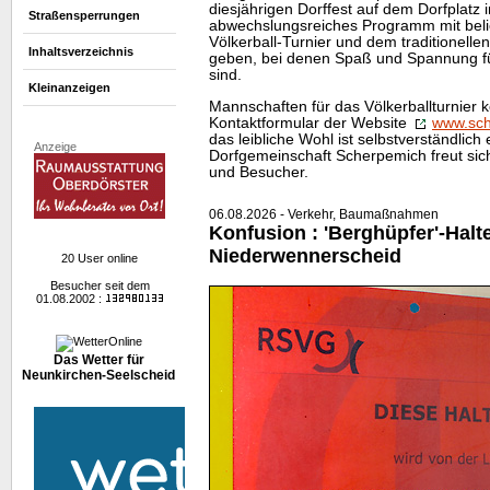
diesjährigen Dorffest auf dem Dorfplatz 
Straßensperrungen
abwechslungsreiches Programm mit bel
Völkerball-Turnier und dem traditionell
Inhaltsverzeichnis
geben, bei denen Spaß und Spannung für
sind.
Kleinanzeigen
Mannschaften für das Völkerballturnier 
Kontaktformular der
Website
www.sch
das leibliche Wohl ist selbstverständlich 
Anzeige
Dorfgemeinschaft Scherpemich freut sic
und Besucher.
06.08.2026 - Verkehr, Baumaßnahmen
Konfusion : 'Berghüpfer'-Halte
Niederwennerscheid
20 User online
Besucher seit dem
01.08.2002 :
Das Wetter für
Neunkirchen-Seelscheid