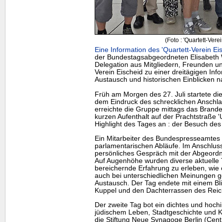
(Foto : 'Quartett-Vere
Eine Information des 'Quartett-Verein Ei
der Bundestagsabgeordneten Elisabeth W
Delegation aus Mitgliedern, Freunden u
Verein Eischeid zu einer dreitägigen Info
Austausch und historischen Einblicken na
Früh am Morgen des 27. Juli startete di
dem Eindruck des schrecklichen Anschlag
erreichte die Gruppe mittags das Brand
kurzen Aufenthalt auf der Prachtstraße 
Highlight
des Tages an : der Besuch de
Ein Mitarbeiter des Bundespresseamtes e
parlamentarischen Abläufe. Im Anschluss 
persönliches Gespräch mit der Abgeord
Auf Augenhöhe wurden diverse aktuelle 
bereichernde Erfahrung zu erleben, wie 
auch bei unterschiedlichen Meinungen ge
Austausch. Der Tag endete mit einem Bli
Kuppel und den Dachterrassen des Rei
Der zweite Tag bot ein dichtes und hoc
jüdischem Leben, Stadtgeschichte und 
die Stiftung Neue Synagoge Berlin (Cen