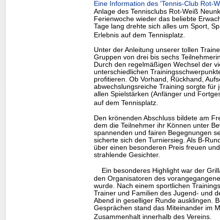
Eine Information des 'Tennis-Club Rot
Anlage des Tennisclubs Rot-Weiß Neunki
Ferienwoche wieder das beliebte Erwac
Tage lang drehte sich alles um Sport,
Erlebnis auf dem Tennisplatz.
Unter der Anleitung unserer tollen Traine
Gruppen von drei bis sechs Teilnehmerin
Durch den regelmäßigen Wechsel der vie
unterschiedlichen Trainingsschwerpunkte
profitieren. Ob Vorhand, Rückhand, Aufsc
abwechslungsreiche Training sorgte für 
allen Spielstärken (Anfänger und Fortge
auf dem Tennisplatz.
Den krönenden Abschluss bildete am Freit
dem die Teilnehmer ihr Können unter Bew
spannenden und fairen Begegnungen set
sicherte sich den Turniersieg. Als B-Run
über einen besonderen Preis freuen und 
strahlende Gesichter.
Ein besonderes
Highlight
war der Gril
den Organisatoren des vorangegangene
wurde. Nach einem sportlichen Trainingst
Trainer und Familien des Jugend- und
Abend in geselliger Runde ausklingen. B
Gesprächen stand das Miteinander im Mi
Zusammenhalt innerhalb des Vereins.