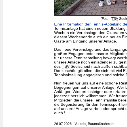
(Foto : '
TSV
Seels
Eine Information der Tennis-Abteilung de
Tennisanlage hat einen neuen Blickfang
Wochen ein Vereinslogo den Clubraum ve
diesem Wochenende auch ein neues Eing
Gäste am Eingang unserer Anlage.
Das neue Vereinslogo und das Eingangss
großen Engagements unserer Mitgliede
für unsere Tennisabteilung bewegt werde
unsere Anlage noch einladender zu gesta
des
TSV
Seelscheid nach außen sichtbar 
Dankeschön gilt allen, die sich mit viel E
Tennisabteilung engagieren und solche 
Nun freuen wir uns auf eine schöne Rests
Begegnungen auf unserer Anlage. Wer Lu
Anfänger, Wiedereinsteiger oder erfahrene
jederzeit herzlich willkommen. Wir freu
Mitglieder, die unsere Tennisfamilie be
die Begeisterung für den Tennissport te
auf unserer Anlage vorbei oder sprecht u
euch !
26.07.2026 - Verkehr, Baumaßnahmen