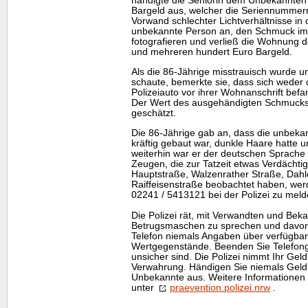
händigte die Seniorin dem Unbekannten 
Bargeld aus, welcher die Seriennummern
Vorwand schlechter Lichtverhältnisse i
unbekannte Person an, den Schmuck im 
fotografieren und verließ die Wohnung 
und mehreren hundert Euro Bargeld.
Als die 86-Jährige misstrauisch wurde u
schaute, bemerkte sie, dass sich weder
Polizeiauto vor ihrer Wohnanschrift befan
Der Wert des ausgehändigten Schmucks 
geschätzt.
Die 86-Jährige gab an, dass die unbeka
kräftig gebaut war, dunkle Haare hatte u
weiterhin war er der deutschen Sprache
Zeugen, die zur Tatzeit etwas Verdächti
Hauptstraße, Walzenrather Straße, Dahl
Raiffeisenstraße beobachtet haben, werd
02241 / 5413121 bei der Polizei zu meld
Die Polizei rät, mit Verwandten und Beka
Betrugsmaschen zu sprechen und davor
Telefon niemals Angaben über verfügba
Wertgegenstände. Beenden Sie Telefonge
unsicher sind. Die Polizei nimmt Ihr Gel
Verwahrung. Händigen Sie niemals Geld
Unbekannte aus. Weitere Informationen 
unter
praevention.polizei.nrw
.