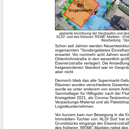
geplante Anordnung der Neubauten und des
'ALDI'- und des früheren 'REWE'-Marktes - (F
Bearbeitung : Stu
Schon seit Jahren werden Neuentwicklu
sogenannten "Sondergebietes Einzelhan
erwartet. Vor nunmehr acht Jahren wur
Ohlenhohnstraße in den wesentlich grö
Eisenerzstraße verlagert. Die Ansiedlu
freigewordenen Standort war im Gespräch
aber nicht.
Dennoch blieb das alte Supermarkt-Gebä
Räumen wurden verschiedene Gewerbebe
wurde es unter anderem von einem Anbie
Sammellager für Hilfsgüter nach der Flut
Kreisgebiet 2021, als Corona-Testzentr
Verpackungs-Material und als Paketshop
Logistikunternehmen.
Vor kurzem kam nun Bewegung in die Ent
Immobilien-Tochter von 'ALDI Süd' hat i
Grundstücks eingangs der Eisenerzstr
des früheren 'REWE'-Marktes nebst des