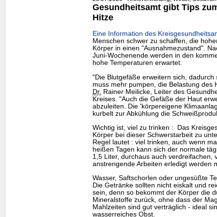
Gesundheitsamt gibt Tips zum 
Hitze
Eine Information des Kreisgesundheitsa
Menschen schwer zu schaffen, die hohe
Körper in einen "Ausnahmezustand". Nac
Juni-Wochenende werden in den komme
hohe Temperaturen erwartet.
"Die Blutgefäße erweitern sich, dadurch 
muss mehr pumpen, die Belastung des He
Dr.
Rainer Meilicke, Leiter des Gesundh
Kreises. "Auch die Gefäße der Haut erw
abzuleiten. Die 'körpereigene Klimaanla
kurbelt zur Abkühlung die Schweißproduk
Wichtig ist, viel zu trinken : Das Kreis
Körper bei dieser Schwerstarbeit zu unter
Regel lautet : viel trinken, auch wenn m
heißen Tagen kann sich der normale tägl
1,5 Liter, durchaus auch verdreifachen, 
anstrengende Arbeiten erledigt werden 
Wasser, Saftschorlen oder ungesüßte Te
Die Getränke sollten nicht eiskalt und 
sein, denn so bekommt der Körper die d
Mineralstoffe zurück, ohne dass der Magen
Mahlzeiten sind gut verträglich - ideal 
wasserreiches Obst.