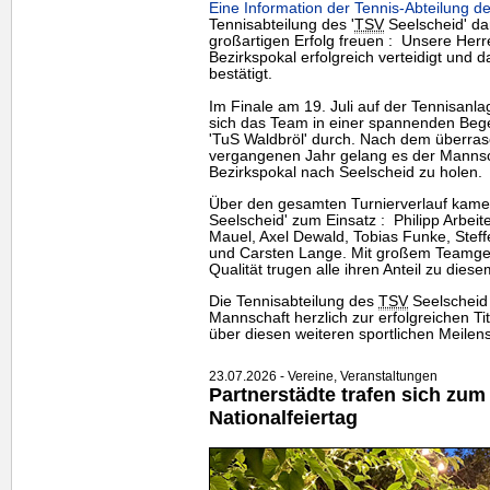
Eine Information der Tennis-Abteilung de
Tennisabteilung des '
TSV
Seelscheid' dar
großartigen Erfolg freuen : Unsere Her
Bezirkspokal erfolgreich verteidigt und d
bestätigt.
Im Finale am 19. Juli auf der Tennisanl
sich das
Team
in einer spannenden Beg
'TuS Waldbröl' durch. Nach dem überra
vergangenen Jahr gelang es der Mannsc
Bezirkspokal nach Seelscheid zu holen.
Über den gesamten Turnierverlauf kamen 
Seelscheid' zum Einsatz : Philipp Arbeite
Mauel, Axel Dewald, Tobias Funke, Steff
und Carsten Lange. Mit großem Teamgeis
Qualität trugen alle ihren Anteil zu diesem
Die Tennisabteilung des
TSV
Seelscheid 
Mannschaft herzlich zur erfolgreichen Tit
über diesen weiteren sportlichen Meilens
23.07.2026 - Vereine, Veranstaltungen
Partnerstädte trafen sich zum
Nationalfeiertag