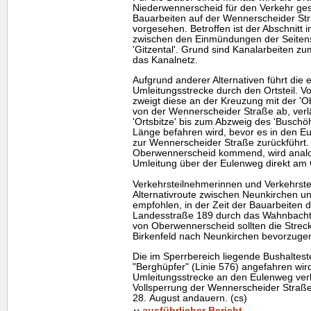
Niederwennerscheid für den Verkehr ges
Bauarbeiten auf der Wennerscheider Stra
vorgesehen. Betroffen ist der Abschnitt 
zwischen den Einmündungen der Seitens
'Gitzental'. Grund sind Kanalarbeiten z
das Kanalnetz.
Aufgrund anderer Alternativen führt die 
Umleitungsstrecke durch den Ortsteil.
zweigt diese an der Kreuzung mit der 'O
von der Wennerscheider Straße ab, verlä
'Ortsbitze' bis zum Abzweig des 'Buschöh
Länge befahren wird, bevor es in den E
zur Wennerscheider Straße zurückführt.
Oberwennerscheid kommend, wird analog 
Umleitung über der Eulenweg direkt am 
Verkehrsteilnehmerinnen und Verkehrstei
Alternativroute zwischen Neunkirchen un
empfohlen, in der Zeit der Bauarbeiten 
Landesstraße 189 durch das Wahnbacht
von Oberwennerscheid sollten die Stre
Birkenfeld nach Neunkirchen bevorzuge
Die im Sperrbereich liegende Bushalteste
"Berghüpfer" (Linie 576) angefahren wird
Umleitungsstrecke an den Eulenweg verl
Vollsperrung der Wennerscheider Straße
28. August andauern. (cs)
ausführlicher Bericht