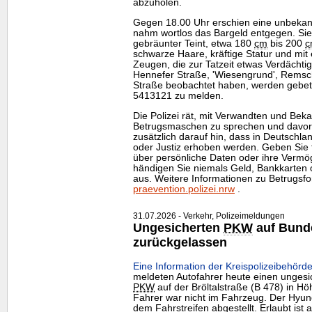
abzuholen.
Gegen 18.00 Uhr erschien eine unbeka
nahm wortlos das Bargeld entgegen. Sie 
gebräunter Teint, etwa 180
cm
bis 200
c
schwarze Haare, kräftige Statur und mit
Zeugen, die zur Tatzeit etwas Verdächti
Hennefer Straße, 'Wiesengrund', Remsc
Straße beobachtet haben, werden gebete
5413121 zu melden.
Die Polizei rät, mit Verwandten und Beka
Betrugsmaschen zu sprechen und davor z
zusätzlich darauf hin, dass in Deutschla
oder Justiz erhoben werden. Geben Sie t
über persönliche Daten oder ihre Vermö
händigen Sie niemals Geld, Bankkarte
aus. Weitere Informationen zu Betrugsf
praevention.polizei.nrw
.
31.07.2026 - Verkehr, Polizeimeldungen
Ungesicherten
PKW
auf Bund
zurückgelassen
Eine Information der Kreispolizeibehörde
meldeten Autofahrer heute einen ungesi
PKW
auf der Bröltalstraße (B 478) in Hö
Fahrer war nicht im Fahrzeug. Der Hyund
dem Fahrstreifen abgestellt. Erlaubt ist 