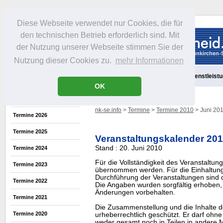
Diese Webseite verwendet nur Cookies, die für
den technischen Betrieb erforderlich sind. Mit
der Nutzung unserer Webseite stimmen Sie der
Nutzung dieser Cookies zu.
mehr Informationen
Aktuelles
Portrait
Freizeit
Gastronomie
Handel
Dienstleist
OK
nk-se.info
>
Termine
>
Termine 2010
> Juni 20
Termine 2026
Termine 2025
Veranstaltungskalender 20
Stand : 20. Juni 2010
Termine 2024
Für die Vollständigkeit des Veranstaltu
Termine 2023
übernommen werden. Für die Einhaltung
Durchführung der Veranstaltungen sind di
Termine 2022
Die Angaben wurden sorgfältig erhoben, 
Änderungen vorbehalten.
Termine 2021
Die Zusammenstellung und die Inhalte d
Termine 2020
urheberrechtlich geschützt. Er darf oh
weder gesamt noch in Teilen in ander