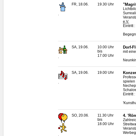
FR, 18.06.
19.30 Uhr
"Magri
Lichtbi
Surreal
.
Veranst
e.V.
Eintritt
Begegnu
SA, 19.06.
10.00 Uhr
Dorf-F
bis
mit ein
17.00 Uhr
.
Neunkir
SA, 19.06.
19.00 Uhr
Konzer
Profess
spielen
.
Nechepo
Schalow
Eintritt
'Kunsth
SO, 20.06.
11.30 Uhr
4. 'Rö
bis
Zahlrei
18.00 Uhr
Streitw
Veranst
Werbege
.