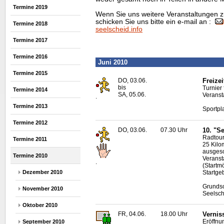
Termine 2019
Wenn Sie uns weitere Veranstaltungen z
schicken Sie uns bitte ein e-mail an :
Termine 2018
seelscheid.info
Termine 2017
Termine 2016
Juni 2010
Termine 2015
DO, 03.06.
Freize
bis
Turnier
Termine 2014
SA, 05.06.
Veransta
.
Termine 2013
Sportpl
Termine 2012
DO, 03.06.
07.30 Uhr
10. "S
Radtour
Termine 2011
25 Kilo
ausgesc
Termine 2010
Veranst
.
(Startm
Startge
Dezember 2010
Grundsc
November 2010
Seelsch
Oktober 2010
FR, 04.06.
18.00 Uhr
Vernis
Eröffnu
September 2010