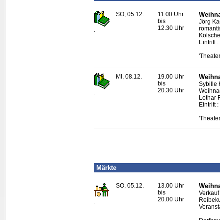
SO, 05.12.
11.00 Uhr
Weihna
bis
Jörg Kae
12.30 Uhr
romanti
.
Kölsche
Eintritt 
'Theate
MI, 08.12.
19.00 Uhr
Weihna
bis
Sybille
20.30 Uhr
Weihnac
.
Lothar 
Eintritt 
'Theate
Märkte
SO, 05.12.
13.00 Uhr
Weihna
bis
Verkauf
20.00 Uhr
Reibeku
.
Veranst