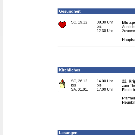
Gesundheit
SO, 19.12.
08.30 Uhr
Blutsp
bis
Ausrich
12.30 Uhr
Zusamme
Hauptsc
Kirchliches
SO, 26.12.
14.00 Uhr
22. Kr
bis
bis
zum The
SA, 01.01.
17.00 Uhr
Eintrit
.
Pfarrhe
Neunki
Lesungen