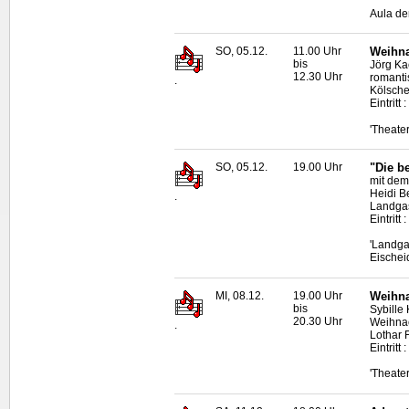
Aula de
SO, 05.12.
11.00 Uhr
Weihna
bis
Jörg Kae
12.30 Uhr
romanti
.
Kölsche
Eintritt 
'Theate
SO, 05.12.
19.00 Uhr
"Die b
mit dem
Heidi Be
.
Landga
Eintritt
'Landga
Eischei
MI, 08.12.
19.00 Uhr
Weihna
bis
Sybille
20.30 Uhr
Weihnac
.
Lothar 
Eintritt 
'Theate