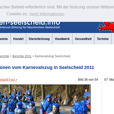
schen Betrieb erforderlich sind. Mit der Nutzung unserer Webse
Cookies zu.
mehr Informationen
nomie
Handel
Dienstleistung
Handwerk
Gesundheit
Termine
erichte
>
Berichte 2011
> Karnevalszug Seelscheid
onen vom Karnevalszug in Seelscheid 2011
rsicht
|
vor >
Bild 36 von 54
07. Mä