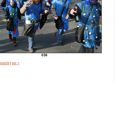
036
rsicht
|
vor >