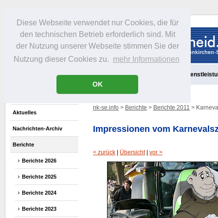
Diese Webseite verwendet nur Cookies, die für
den technischen Betrieb erforderlich sind. Mit
der Nutzung unserer Webseite stimmen Sie der
Nutzung dieser Cookies zu.
mehr Informationen
Aktuelles
Portrait
Freizeit
Gastronomie
Handel
Dienstleist
OK
nk-se.info
>
Berichte
>
Berichte 2011
> Karneva
Aktuelles
Impressionen vom Karnevalsz
Nachrichten-Archiv
Berichte
< zurück
|
Übersicht
|
vor >
Berichte 2026
Berichte 2025
Berichte 2024
Berichte 2023