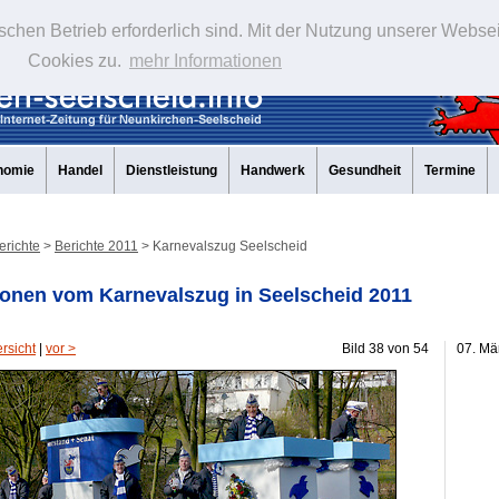
schen Betrieb erforderlich sind. Mit der Nutzung unserer Webse
Cookies zu.
mehr Informationen
nomie
Handel
Dienstleistung
Handwerk
Gesundheit
Termine
erichte
>
Berichte 2011
> Karnevalszug Seelscheid
onen vom Karnevalszug in Seelscheid 2011
rsicht
|
vor >
Bild 38 von 54
07. Mä