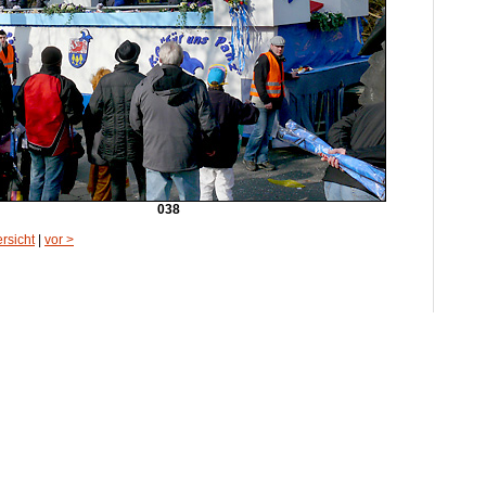
038
rsicht
|
vor >