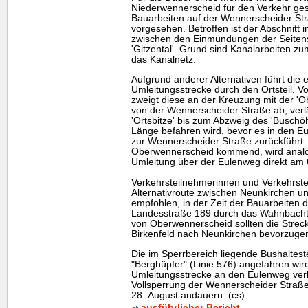
Niederwennerscheid für den Verkehr ges
Bauarbeiten auf der Wennerscheider Stra
vorgesehen. Betroffen ist der Abschnitt 
zwischen den Einmündungen der Seitens
'Gitzental'. Grund sind Kanalarbeiten z
das Kanalnetz.
Aufgrund anderer Alternativen führt die 
Umleitungsstrecke durch den Ortsteil.
zweigt diese an der Kreuzung mit der 'O
von der Wennerscheider Straße ab, verlä
'Ortsbitze' bis zum Abzweig des 'Buschöh
Länge befahren wird, bevor es in den E
zur Wennerscheider Straße zurückführt.
Oberwennerscheid kommend, wird analog 
Umleitung über der Eulenweg direkt am 
Verkehrsteilnehmerinnen und Verkehrstei
Alternativroute zwischen Neunkirchen un
empfohlen, in der Zeit der Bauarbeiten 
Landesstraße 189 durch das Wahnbacht
von Oberwennerscheid sollten die Stre
Birkenfeld nach Neunkirchen bevorzuge
Die im Sperrbereich liegende Bushalteste
"Berghüpfer" (Linie 576) angefahren wird
Umleitungsstrecke an den Eulenweg verl
Vollsperrung der Wennerscheider Straße
28. August andauern. (cs)
ausführlicher Bericht