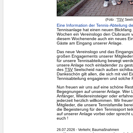
(Foto : '
TSV
Seels
Eine Information der Tennis-Abteilung de
Tennisanlage hat einen neuen Blickfang
Wochen ein Vereinslogo den Clubraum ve
diesem Wochenende auch ein neues Eing
Gäste am Eingang unserer Anlage.
Das neue Vereinslogo und das Eingangss
großen Engagements unserer Mitgliede
für unsere Tennisabteilung bewegt werde
unsere Anlage noch einladender zu gesta
des
TSV
Seelscheid nach außen sichtbar 
Dankeschön gilt allen, die sich mit viel E
Tennisabteilung engagieren und solche 
Nun freuen wir uns auf eine schöne Rests
Begegnungen auf unserer Anlage. Wer Lu
Anfänger, Wiedereinsteiger oder erfahrene
jederzeit herzlich willkommen. Wir freu
Mitglieder, die unsere Tennisfamilie be
die Begeisterung für den Tennissport te
auf unserer Anlage vorbei oder sprecht u
euch !
26.07.2026 - Verkehr, Baumaßnahmen