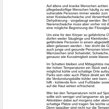
Auf ältere und kranke Menschen achten 
pflegebedürftige Menschen häufig zu wen
vulnerable Personen immer wieder zum 
einer Kreislaufschwäche und Verwirrthei
Dehydrierung - vorgebeugt werden. Bei
Nierenschwäche muss aber vorher mit d
eine mögliche Begrenzung der Flüssigkeit
Um eine für den Körper so gefährliche Ü
dürfen weder Säuglinge und Kleinkinder
gefährdete Personen in einem abgestell
allein gelassen werden - hier droht die 
auch junge und gesunde Personen können
Warnzeichen sind Schwindel, Schwäche,
genauso wie Kurzatmigkeit sowie blasse
Im Schatten bleiben und Mittagshitze 
der hohen Temperaturen ein Stück weit 
möglichst kühle und schattige Orte auf
Parks sein oder auch Plätze direkt am 
die Verdunstungskälte kühler sein kann
hilft - kühlende Arm- und Fußbäder sow
auf die Haut wirken erfrischend.
Wer bei den Temperaturen nicht auf Spor
sollte sich weniger und langsamer als 
Aktivitäten dabei auf morgens oder aben
schattige Plätze und tragen Sie leichte u
Denn tagsüber sind nicht nur die Tempe