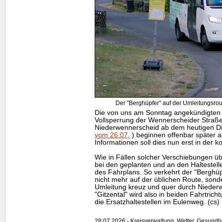
Der "Berghüpfer" auf der Umleitungsro
Die von uns am Sonntag angekündigten 
Vollsperrung der Wennerscheider Straße 
Niederwennerscheid ab dem heutigen D
vom 26.07.
) beginnen offenbar später a
Informationen soll dies nun erst in de
Wie in Fällen solcher Verschiebungen übli
bei den geplanten und an den Halteste
des Fahrplans. So verkehrt der "Berghüpf
nicht mehr auf der üblichen Route, sonde
Umleitung kreuz und quer durch Niederw
"Gitzental" wird also in beiden Fahrtrich
die Ersatzhaltestellen im Eulenweg. (cs)
28.07.2026 - Kreisverwaltung, Wetter, Gesundh