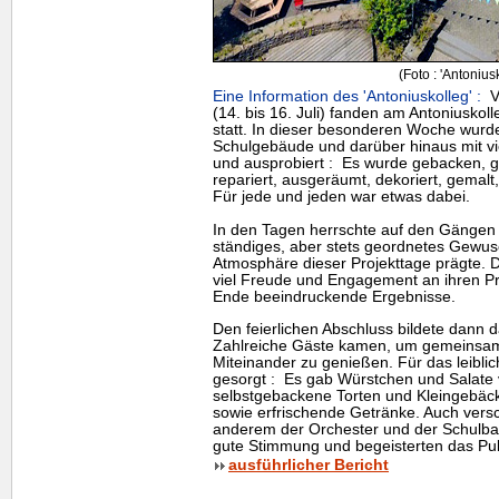
(Foto : 'Antonius
Eine Information des 'Antoniuskolleg' :
Vo
(14. bis 16. Juli) fanden am Antoniuskoll
statt. In dieser besonderen Woche wurde
Schulgebäude und darüber hinaus mit viel
und ausprobiert : Es wurde gebacken, g
repariert, ausgeräumt, dekoriert, gemalt,
Für jede und jeden war etwas dabei.
In den Tagen herrschte auf den Gängen e
ständiges, aber stets geordnetes Gewus
Atmosphäre dieser Projekttage prägte. D
viel Freude und Engagement an ihren Pr
Ende beeindruckende Ergebnisse.
Den feierlichen Abschluss bildete dann d
Zahlreiche Gäste kamen, um gemeinsam 
Miteinander zu genießen. Für das leibli
gesorgt : Es gab Würstchen und Salate
selbstgebackene Torten und Kleingebäck
sowie erfrischende Getränke. Auch vers
anderem der Orchester und der Schulband
gute Stimmung und begeisterten das Pub
ausführlicher Bericht