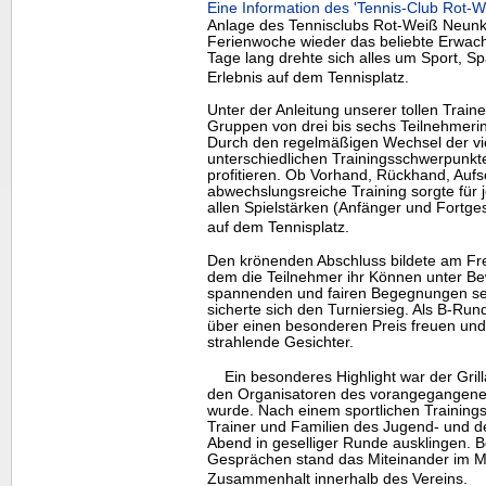
Eine Information des 'Tennis-Club Rot
Anlage des Tennisclubs Rot-Weiß Neunki
Ferienwoche wieder das beliebte Erwac
Tage lang drehte sich alles um Sport,
Erlebnis auf dem Tennisplatz.
Unter der Anleitung unserer tollen Traine
Gruppen von drei bis sechs Teilnehmerin
Durch den regelmäßigen Wechsel der vie
unterschiedlichen Trainingsschwerpunkte
profitieren. Ob Vorhand, Rückhand, Aufsc
abwechslungsreiche Training sorgte für 
allen Spielstärken (Anfänger und Fortge
auf dem Tennisplatz.
Den krönenden Abschluss bildete am Freit
dem die Teilnehmer ihr Können unter Bew
spannenden und fairen Begegnungen set
sicherte sich den Turniersieg. Als B-Run
über einen besonderen Preis freuen und 
strahlende Gesichter.
Ein besonderes
Highlight
war der Gril
den Organisatoren des vorangegangene
wurde. Nach einem sportlichen Trainingst
Trainer und Familien des Jugend- und
Abend in geselliger Runde ausklingen. B
Gesprächen stand das Miteinander im Mi
Zusammenhalt innerhalb des Vereins.