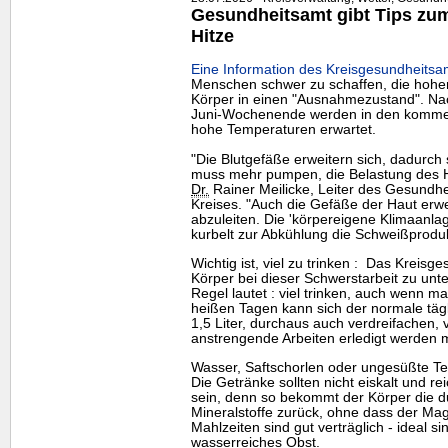
Gesundheitsamt gibt Tips zum 
Hitze
Eine Information des Kreisgesundheitsa
Menschen schwer zu schaffen, die hohe
Körper in einen "Ausnahmezustand". Nac
Juni-Wochenende werden in den komme
hohe Temperaturen erwartet.
"Die Blutgefäße erweitern sich, dadurch 
muss mehr pumpen, die Belastung des He
Dr.
Rainer Meilicke, Leiter des Gesundh
Kreises. "Auch die Gefäße der Haut erw
abzuleiten. Die 'körpereigene Klimaanla
kurbelt zur Abkühlung die Schweißproduk
Wichtig ist, viel zu trinken : Das Kreis
Körper bei dieser Schwerstarbeit zu unter
Regel lautet : viel trinken, auch wenn m
heißen Tagen kann sich der normale tägl
1,5 Liter, durchaus auch verdreifachen, 
anstrengende Arbeiten erledigt werden 
Wasser, Saftschorlen oder ungesüßte Te
Die Getränke sollten nicht eiskalt und 
sein, denn so bekommt der Körper die d
Mineralstoffe zurück, ohne dass der Magen
Mahlzeiten sind gut verträglich - ideal 
wasserreiches Obst.