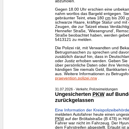
abzuholen.
Gegen 18.00 Uhr erschien eine unbeka
nahm wortlos das Bargeld entgegen. Sie 
gebräunter Teint, etwa 180
cm
bis 200
c
schwarze Haare, kräftige Statur und mit
Zeugen, die zur Tatzeit etwas Verdächti
Hennefer Straße, 'Wiesengrund', Remsc
Straße beobachtet haben, werden gebete
5413121 zu melden.
Die Polizei rät, mit Verwandten und Beka
Betrugsmaschen zu sprechen und davor z
zusätzlich darauf hin, dass in Deutschla
oder Justiz erhoben werden. Geben Sie t
über persönliche Daten oder ihre Vermö
händigen Sie niemals Geld, Bankkarte
aus. Weitere Informationen zu Betrugsf
praevention.polizei.nrw
.
31.07.2026 - Verkehr, Polizeimeldungen
Ungesicherten
PKW
auf Bund
zurückgelassen
Eine Information der Kreispolizeibehörde
meldeten Autofahrer heute einen ungesi
PKW
auf der Bröltalstraße (B 478) in Hö
Fahrer war nicht im Fahrzeug. Der Hyund
dem Fahrstreifen abgestellt. Erlaubt ist 