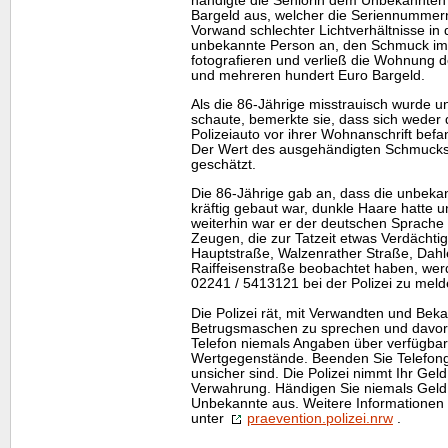
händigte die Seniorin dem Unbekannten 
Bargeld aus, welcher die Seriennummern
Vorwand schlechter Lichtverhältnisse i
unbekannte Person an, den Schmuck im 
fotografieren und verließ die Wohnung 
und mehreren hundert Euro Bargeld.
Als die 86-Jährige misstrauisch wurde u
schaute, bemerkte sie, dass sich weder
Polizeiauto vor ihrer Wohnanschrift befan
Der Wert des ausgehändigten Schmucks 
geschätzt.
Die 86-Jährige gab an, dass die unbeka
kräftig gebaut war, dunkle Haare hatte u
weiterhin war er der deutschen Sprache
Zeugen, die zur Tatzeit etwas Verdächti
Hauptstraße, Walzenrather Straße, Dahl
Raiffeisenstraße beobachtet haben, werd
02241 / 5413121 bei der Polizei zu meld
Die Polizei rät, mit Verwandten und Beka
Betrugsmaschen zu sprechen und davor
Telefon niemals Angaben über verfügba
Wertgegenstände. Beenden Sie Telefonge
unsicher sind. Die Polizei nimmt Ihr Gel
Verwahrung. Händigen Sie niemals Geld
Unbekannte aus. Weitere Informationen 
unter
praevention.polizei.nrw
.