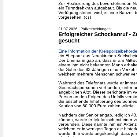
Zur Realisierung des bevorstehenden N
ein Turmdrehkran aufgebaut. Bis die neu
Verfügung stehen wird, ist eine Bauzeit 
vorgesehen. (cs)
31.07.2026 - Polizeimeldungen
Erfolgreicher Schockanruf -
gesucht
Eine Information der Kreispolizeibehörde
ein Ehepaar aus Neunkirchen-Seelschei
Der Ehemann gab an, dass er am Mittwo
einem ihm nicht bekannten Mann erhalte
der Sohn des 83-Jährigen einen Verkehrs
welchem mehrere Menschen schwer verl
Während des Telefonats wurde er immer
Gesprächspersonen verbunden, unter a
angeblichen Arzt. Dieser berichtete im w
Person an den Folgen des Unfalls verst
die anstehende Inhaftierung des Sohnes
Kaution von 80.000 Euro zahlen würde.
Nachdem der Senior angab, lediglich 40
können, wurde er telefonisch mit einer v
verbunden. Diese nannte ihm ein Aktenz
welchem er in wenigen Tagen die hinterl
würde. Ihm wurde angekündigt, dass j