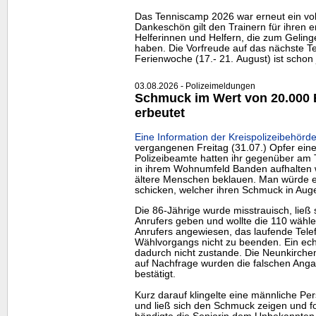
Das Tenniscamp 2026 war erneut ein voll
Dankeschön gilt den Trainern für ihren e
Helferinnen und Helfern, die zum Gelin
haben. Die Vorfreude auf das nächste Te
Ferienwoche (17.- 21. August) ist schon 
03.08.2026 - Polizeimeldungen
Schmuck im Wert von 20.000 
erbeutet
Eine Information der Kreispolizeibehörde
vergangenen Freitag (31.07.) Opfer eine
Polizeibeamte hatten ihr gegenüber am T
in ihrem Wohnumfeld Banden aufhalten 
ältere Menschen beklauen. Man würde ei
schicken, welcher ihren Schmuck in Au
Die 86-Jährige wurde misstrauisch, ließ
Anrufers geben und wollte die 110 wähle
Anrufers angewiesen, das laufende Tel
Wählvorgangs nicht zu beenden. Ein ech
dadurch nicht zustande. Die Neunkirchen
auf Nachfrage wurden die falschen Ang
bestätigt.
Kurz darauf klingelte eine männliche Pe
und ließ sich den Schmuck zeigen und fo