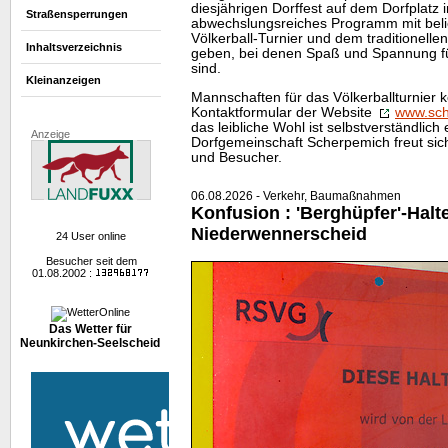
diesjährigen Dorffest auf dem Dorfplatz 
Straßensperrungen
abwechslungsreiches Programm mit bel
Völkerball-Turnier und dem traditionell
Inhaltsverzeichnis
geben, bei denen Spaß und Spannung für
sind.
Kleinanzeigen
Mannschaften für das Völkerballturnier 
Kontaktformular der
Website
www.sch
das leibliche Wohl ist selbstverständlich 
Anzeige
Dorfgemeinschaft Scherpemich freut sic
und Besucher.
06.08.2026 - Verkehr, Baumaßnahmen
Konfusion : 'Berghüpfer'-Halte
Niederwennerscheid
24 User online
Besucher seit dem
01.08.2002 :
Das Wetter für
Neunkirchen-Seelscheid