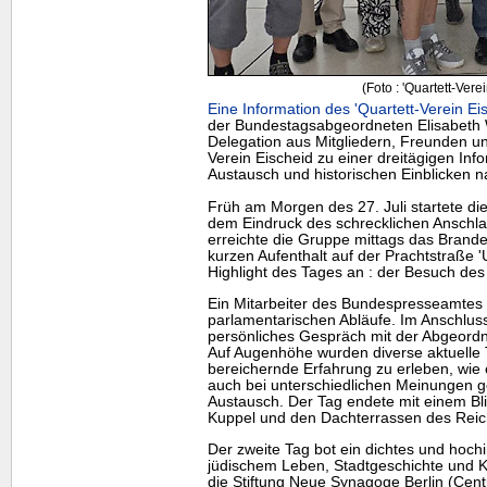
(Foto : 'Quartett-Vere
Eine Information des 'Quartett-Verein Ei
der Bundestagsabgeordneten Elisabeth W
Delegation aus Mitgliedern, Freunden u
Verein Eischeid zu einer dreitägigen Info
Austausch und historischen Einblicken na
Früh am Morgen des 27. Juli startete di
dem Eindruck des schrecklichen Anschlag
erreichte die Gruppe mittags das Brand
kurzen Aufenthalt auf der Prachtstraße 
Highlight
des Tages an : der Besuch de
Ein Mitarbeiter des Bundespresseamtes e
parlamentarischen Abläufe. Im Anschluss 
persönliches Gespräch mit der Abgeord
Auf Augenhöhe wurden diverse aktuelle 
bereichernde Erfahrung zu erleben, wie 
auch bei unterschiedlichen Meinungen ge
Austausch. Der Tag endete mit einem Bli
Kuppel und den Dachterrassen des Rei
Der zweite Tag bot ein dichtes und hoc
jüdischem Leben, Stadtgeschichte und 
die Stiftung Neue Synagoge Berlin (Cen