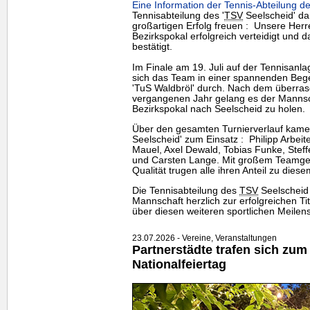
Eine Information der Tennis-Abteilung de
Tennisabteilung des '
TSV
Seelscheid' dar
großartigen Erfolg freuen : Unsere Her
Bezirkspokal erfolgreich verteidigt und d
bestätigt.
Im Finale am 19. Juli auf der Tennisanl
sich das
Team
in einer spannenden Beg
'TuS Waldbröl' durch. Nach dem überra
vergangenen Jahr gelang es der Mannsc
Bezirkspokal nach Seelscheid zu holen.
Über den gesamten Turnierverlauf kamen 
Seelscheid' zum Einsatz : Philipp Arbeite
Mauel, Axel Dewald, Tobias Funke, Steff
und Carsten Lange. Mit großem Teamgeis
Qualität trugen alle ihren Anteil zu diesem
Die Tennisabteilung des
TSV
Seelscheid 
Mannschaft herzlich zur erfolgreichen Tit
über diesen weiteren sportlichen Meilens
23.07.2026 - Vereine, Veranstaltungen
Partnerstädte trafen sich zum
Nationalfeiertag