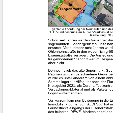
geplante Anordnung der Neubauten und des
'ALDI'- und des früheren 'REWE'-Marktes - (F
Bearbeitung : Stu
Schon seit Jahren werden Neuentwicklu
sogenannten "Sondergebietes Einzelhan
erwartet. Vor nunmehr acht Jahren wur
Ohlenhohnstraße in den wesentlich grö
Eisenerzstraße verlagert. Die Ansiedlu
freigewordenen Standort war im Gespräch
aber nicht.
Dennoch blieb das alte Supermarkt-Gebä
Räumen wurden verschiedene Gewerbebe
wurde es unter anderem von einem Anbie
Sammellager für Hilfsgüter nach der Flut
Kreisgebiet 2021, als Corona-Testzentr
Verpackungs-Material und als Paketshop
Logistikunternehmen.
Vor kurzem kam nun Bewegung in die Ent
Immobilien-Tochter von 'ALDI Süd' hat i
Grundstücks eingangs der Eisenerzstr
des früheren 'REWE'-Marktes nebst des