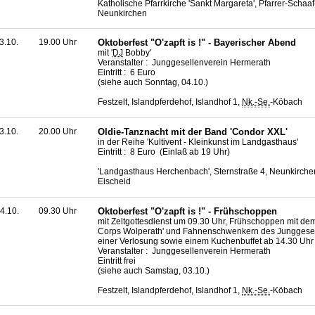
Katholische Pfarrkirche 'Sankt Margareta', Pfarrer-Schaaf
Neunkirchen
3.10.
19.00 Uhr
Oktoberfest "O'zapft is !" - Bayerischer Abend
mit '
DJ
Bobby'
Veranstalter : Junggesellenverein Hermerath
Eintritt : 6 Euro
(siehe auch Sonntag, 04.10.)
Festzelt, Islandpferdehof, Islandhof 1,
Nk.-Se.
-Köbach
3.10.
20.00 Uhr
Oldie-Tanznacht mit der Band 'Condor XXL'
in der Reihe 'Kultivent - Kleinkunst im Landgasthaus'
Eintritt : 8 Euro (Einlaß ab 19 Uhr)
'Landgasthaus Herchenbach', Sternstraße 4, Neunkirche
Eischeid
4.10.
09.30 Uhr
Oktoberfest "O'zapft is !" - Frühschoppen
mit Zeltgottesdienst um 09.30 Uhr, Frühschoppen mit de
Corps Wolperath' und Fahnenschwenkern des Junggesel
einer Verlosung sowie einem Kuchenbuffet ab 14.30 Uhr
Veranstalter : Junggesellenverein Hermerath
Eintritt frei
(siehe auch Samstag, 03.10.)
Festzelt, Islandpferdehof, Islandhof 1,
Nk.-Se.
-Köbach