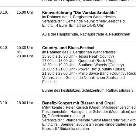
3.10.
15.00 Uhr
Kinovorführung "Die Vorstadtkrokodile"
im Rahmen des 1. Bergischen Wanderfestes
Veranstalter : Gemeinde Neunkirchen-Seelscheid
Eintritt : 4 Euro (Einlaß ab 14.45 Uhr)
Aula der Hauptschule, Rathausstraße 4, Neunkirchen
3.10.
15.30 Uhr
Country
- und
Blues
-Festival
bis
im Rahmen des 1. Bergischen Wanderfestes :
23.00 Uhr
15.30 bis 16.30 Uhr - 'Texas Heat' (
Country
)
17.00 bis 18.00 Uhr - 'Querbeat' (Rock / Pop)
18.30 bis 19.30 Uhr - '
Southern Wheels
' (
Country
)
20.00 bis 21.00 Uhr - '
Power
Trio' (
Country
/
Blues
)
21.30 bis 23.00 Uhr - 'Philip Sayce Band' (
Country
/ Rock
Veranstalter : Gemeinde Neunkirchen-Seelscheid
Eintritt frei
Bühne des Festplatzes, Schulzentrum, Rathausstraße 3,
3.10.
18.00 Uhr
Benefiz-Konzert mit Bläsern und Orgel
Mitwirkende : Peter Karisch (Orgel), Mitglieder verschie
Posaunenchöre, Hansgünther Schröder (Moderation) un
Dr.
F. Beekmann (Leitung)
Veranstalter : Pfarrgemeinde 'Sankt Margareta' Neunkir
Eintritt frei, Spenden zugunsten eines Kindergartens in 
Kapstadt / Südafrika erbeten