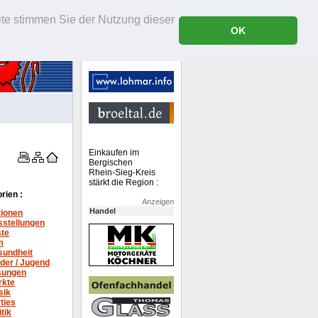
ite stimmen Sie der Nutzung dieser
OK
Einkaufen im
Bergischen
Rhein-Sieg-Kreis
stärkt die Region :
rien :
Anzeigen
Handel
tionen
stellungen
ste
m
sundheit
der / Jugend
sungen
rkte
sik
ties
itik