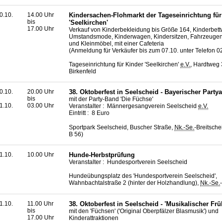
0.10.
14.00 Uhr
Kindersachen-Flohmarkt der Tageseinrichtung für
bis
'Seelkirchen'
17.00 Uhr
Verkauf von Kinderbekleidung bis Größe 164, Kinderbet
Umstandsmode, Kinderwagen, Kindersitzen, Fahrzeugen 
und Kleinmöbel, mit einer Cafeteria
(Anmeldung für Verkäufer bis zum 07.10. unter Telefon 0
Tageseinrichtung für Kinder 'Seelkirchen'
e.V.
, Hardtweg 
Birkenfeld
0.10.
20.00 Uhr
38. Oktoberfest in Seelscheid - Bayerischer Party
bis
mit der Party-Band 'Die Füchse'
1.10.
03.00 Uhr
Veranstalter : Männergesangverein Seelscheid
e.V.
Eintritt : 8 Euro
Sportpark Seelscheid, Buscher Straße,
Nk.-Se.
-Breitsche
B 56)
1.10.
10.00 Uhr
Hunde-Herbstprüfung
Veranstalter : Hundesportverein Seelscheid
Hundeübungsplatz des 'Hundesportverein Seelscheid',
Wahnbachtalstraße 2 (hinter der Holzhandlung),
Nk.-Se.
1.10.
11.00 Uhr
38. Oktoberfest in Seelscheid - 'Musikalischer F
bis
mit den 'Füchsen' ('Original Oberpfälzer Blasmusik') und
17.00 Uhr
Kinderattraktionen