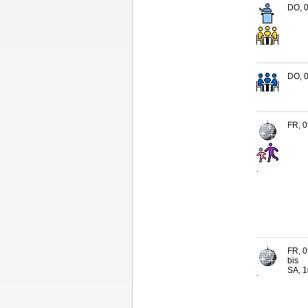
DO, 0
DO, 0
FR, 0
.
FR, 0
bis
SA, 1
.