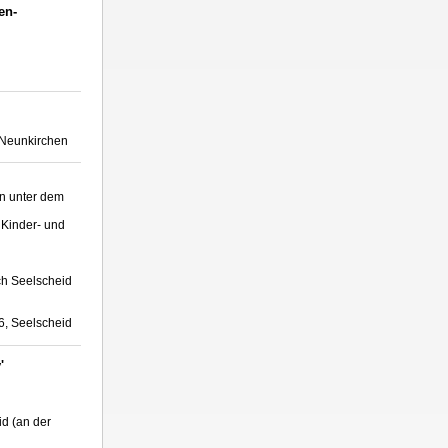
en-
 Neunkirchen
n unter dem
 Kinder- und
ch Seelscheid
6, Seelscheid
'
id (an der