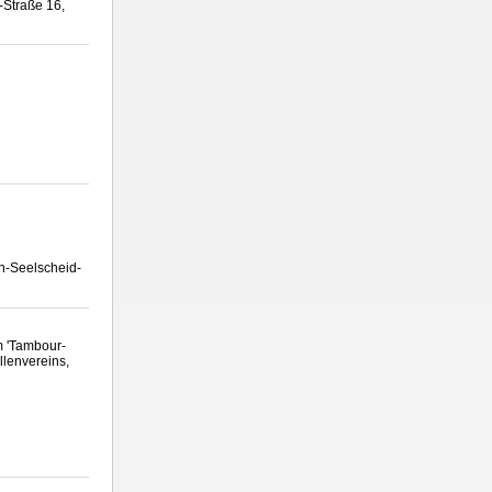
-Straße 16,
n-Seelscheid-
m 'Tambour-
lenvereins,