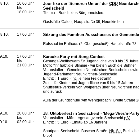
8.10.
16.00 Uhr
Jour fixe
der 'Senioren-Union' der
CDU
Neunkirch
bis
Seelscheid
18.00 Uhr
Thema : Bericht des Bürgermeisters
Gaststätte 'Caleo', Hauptstraße 39, Neunkirchen
8.10.
17.00 Uhr
Sitzung des Familien-Ausschusses der Gemeinde
Ratssaal im Rathaus (2. Obergeschoß), Hauptstraße 78,
9.10.
17.00 Uhr
Karaoke-Party mit Song-Contest
bis
Gesangs-Wettbewerb für Jugendliche von 9 bis 15 Jahre
21.00 Uhr
Motto "Ihr habt die Stimme - wir bieten Euch die Bühne"
Veranstalter : Gemeinde Neunkirchen-Seelscheid sowie
Jugend-Parlament Neunkirchen-Seelscheid
Eintritt : 1 Euro (
incl.
einem Freigetränk)
Zutritt für Kinder und Jugendliche von 9 bis 15 Jahren
Shuttlebus-Verkehr von Wolperath über Neunkirchen na
und zurück
Aula der Grundschule 'Am Wenigerbach', Breite Straße 2
9.10.
20.00 Uhr
38. Oktoberfest in Seelscheid - 'Mega-Wies'n-Party
bis
Veranstalter : Männergesangverein Seelscheid
e.V.
0.10.
02.00 Uhr
Eintritt : 5 Euro (Einlaß ab 16 Jahren)
Sportpark Seelscheid, Buscher Straße,
Nk.-Se.
-Breitsche
B 56)