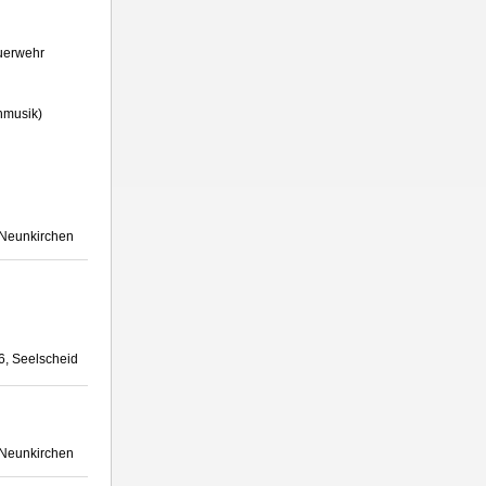
euerwehr
hmusik)
 Neunkirchen
6, Seelscheid
 Neunkirchen