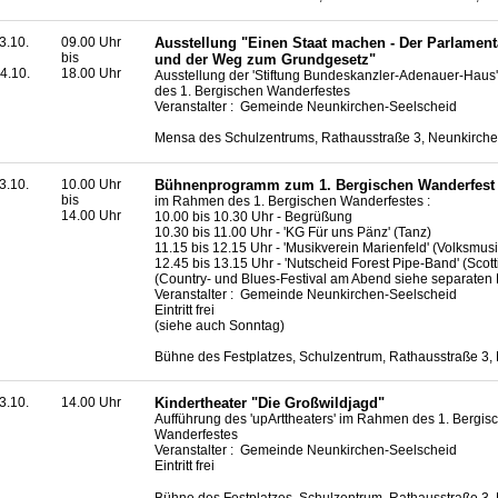
3.10.
09.00 Uhr
Ausstellung "Einen Staat machen - Der Parlament
bis
und der Weg zum Grundgesetz"
4.10.
18.00 Uhr
Ausstellung der 'Stiftung Bundeskanzler-Adenauer-Hau
des 1. Bergischen Wanderfestes
Veranstalter : Gemeinde Neunkirchen-Seelscheid
Mensa des Schulzentrums, Rathausstraße 3, Neunkirch
3.10.
10.00 Uhr
Bühnenprogramm zum 1. Bergischen Wanderfest
bis
im Rahmen des 1. Bergischen Wanderfestes :
14.00 Uhr
10.00 bis 10.30 Uhr - Begrüßung
10.30 bis 11.00 Uhr - 'KG Für uns Pänz' (Tanz)
11.15 bis 12.15 Uhr - 'Musikverein Marienfeld' (Volksmusi
12.45 bis 13.15 Uhr - 'Nutscheid Forest Pipe-Band' (Scott
(
Country
- und
Blues
-Festival am Abend siehe separaten 
Veranstalter : Gemeinde Neunkirchen-Seelscheid
Eintritt frei
(siehe auch Sonntag)
Bühne des Festplatzes, Schulzentrum, Rathausstraße 3,
3.10.
14.00 Uhr
Kindertheater "Die Großwildjagd"
Aufführung des 'upArttheaters' im Rahmen des 1. Bergis
Wanderfestes
Veranstalter : Gemeinde Neunkirchen-Seelscheid
Eintritt frei
Bühne des Festplatzes, Schulzentrum, Rathausstraße 3,