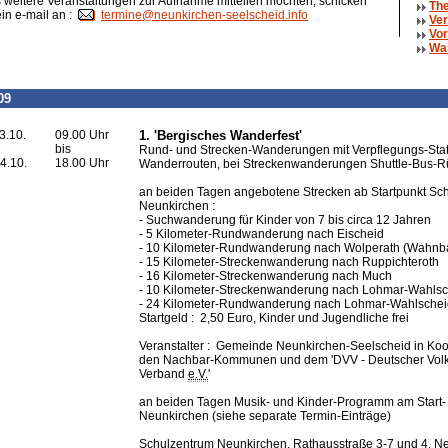
weitere Veranstaltungen zur Aufnahme mitteilen möchten, schicken
The
ein e-mail an :
termine@neunkirchen-seelscheid.info
Ver
Vor
Wa
09
3.10.
09.00 Uhr
1. 'Bergisches Wanderfest'
bis
Rund- und Strecken-Wanderungen mit Verpflegungs-Sta
4.10.
18.00 Uhr
Wanderrouten, bei Streckenwanderungen Shuttle-Bus-Rü
an beiden Tagen angebotene Strecken ab Startpunkt Sc
Neunkirchen :
- Suchwanderung für Kinder von 7 bis circa 12 Jahren
- 5 Kilometer-Rundwanderung nach Eischeid
- 10 Kilometer-Rundwanderung nach Wolperath (Wahnba
- 15 Kilometer-Streckenwanderung nach Ruppichteroth
- 16 Kilometer-Streckenwanderung nach Much
- 10 Kilometer-Streckenwanderung nach Lohmar-Wahlsc
- 24 Kilometer-Rundwanderung nach Lohmar-Wahlschei
Startgeld : 2,50 Euro, Kinder und Jugendliche frei
Veranstalter : Gemeinde Neunkirchen-Seelscheid in Koo
den Nachbar-Kommunen und dem 'DVV - Deutscher Volk
Verband
e.V.
'
an beiden Tagen Musik- und Kinder-Programm am Start
Neunkirchen (siehe separate Termin-Einträge)
Schulzentrum Neunkirchen, Rathausstraße 3-7 und 4, N