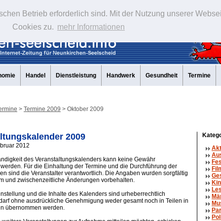
schen Betrieb erforderlich sind. Mit der Nutzung unserer Webse
Cookies zu.
mehr Informationen
nomie
Handel
Dienstleistung
Handwerk
Gesundheit
Termine
ermine
>
Termine 2009
> Oktober 2009
ltungskalender 2009
Katego
ebruar 2012
Ak
Aus
tändigkeit des Veranstaltungskalenders kann keine Gewähr
Fe
erden. Für die Einhaltung der Termine und die Durchführung der
Fil
en sind die Veranstalter verantwortlich. Die Angaben wurden sorgfältig
Ge
um und zwischenzeitliche Änderungen vorbehalten.
Kin
Le
tellung und die Inhalte des Kalenders sind urheberrechtlich
Mä
 darf ohne ausdrückliche Genehmigung weder gesamt noch in Teilen in
Mu
en übernommen werden.
Par
Pol