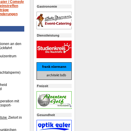
ater /
Comedy
einstreffen
Gastronomie
träge
nderungen
Dienstleistung
tionen an den
ckfahrt
hulzentrum
chtalsperre)
heid
Freizeit
d
peration mit
ssport-
Gesundheit
-
bzw.
Zielort in
eunkirchen