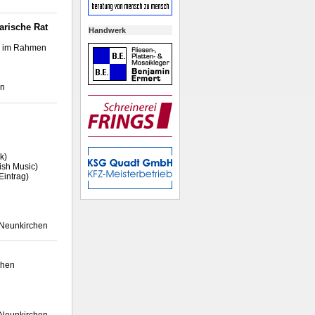
arische Rat
Handwerk
s' im Rahmen
en
k)
ish Music)
Eintrag)
 Neunkirchen
chen
 Neunkirchen