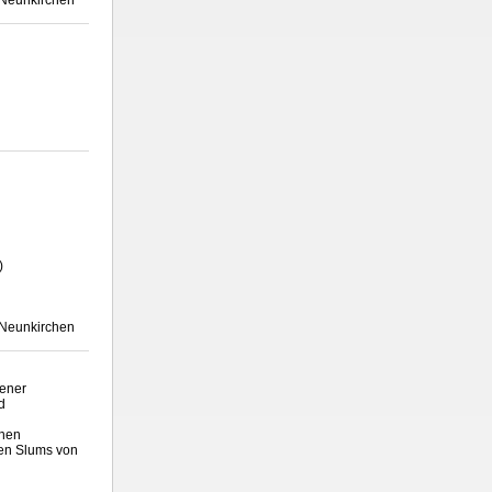
)
 Neunkirchen
dener
d
chen
den Slums von