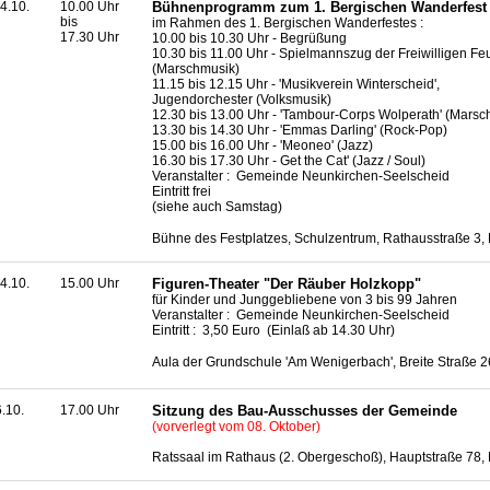
4.10.
10.00 Uhr
Bühnenprogramm zum 1. Bergischen Wanderfest
bis
im Rahmen des 1. Bergischen Wanderfestes :
17.30 Uhr
10.00 bis 10.30 Uhr - Begrüßung
10.30 bis 11.00 Uhr - Spielmannszug der Freiwilligen F
(Marschmusik)
11.15 bis 12.15 Uhr - 'Musikverein Winterscheid',
Jugendorchester (Volksmusik)
12.30 bis 13.00 Uhr - 'Tambour-Corps Wolperath' (Marsc
13.30 bis 14.30 Uhr - 'Emmas Darling' (Rock-Pop)
15.00 bis 16.00 Uhr - 'Meoneo' (Jazz)
16.30 bis 17.30 Uhr - Get the Cat' (Jazz / Soul)
Veranstalter : Gemeinde Neunkirchen-Seelscheid
Eintritt frei
(siehe auch Samstag)
Bühne des Festplatzes, Schulzentrum, Rathausstraße 3,
4.10.
15.00 Uhr
Figuren-Theater "Der Räuber Holzkopp"
für Kinder und Junggebliebene von 3 bis 99 Jahren
Veranstalter : Gemeinde Neunkirchen-Seelscheid
Eintritt : 3,50 Euro (Einlaß ab 14.30 Uhr)
Aula der Grundschule 'Am Wenigerbach', Breite Straße 2
6.10.
17.00 Uhr
Sitzung des Bau-Ausschusses der Gemeinde
(vorverlegt vom 08. Oktober)
Ratssaal im Rathaus (2. Obergeschoß), Hauptstraße 78,