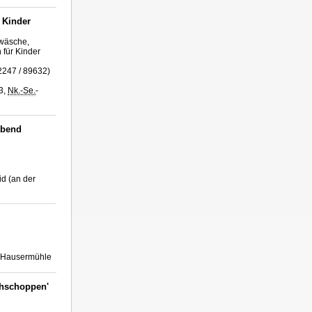
 Kinder
twäsche,
für Kinder
2247 / 89632)
3,
Nk.-Se.
-
abend
id (an der
-Hausermühle
rühschoppen'