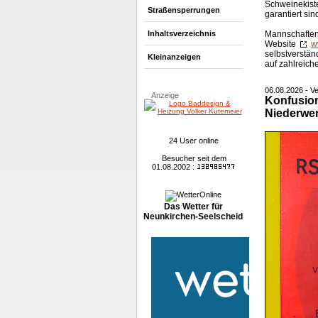
Schweinekist
Straßensperrungen
garantiert sin
Mannschaften 
Inhaltsverzeichnis
Website
w
selbstverstän
Kleinanzeigen
auf zahlreic
06.08.2026 - 
Anzeige
Konfusion 
Niederwe
24 User online
Besucher seit dem
01.08.2002 :
Das Wetter für
Neunkirchen-Seelscheid