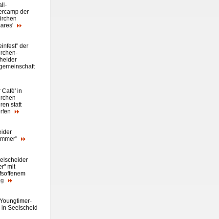
ll
-
rcamp der
irchen
ares
'
infest" der
rchen-
heider
gemeinschaft
 Cafè' in
rchen -
ren statt
rfen
eider
ommer"
eelscheider
" mit
fsoffenem
ag
 Youngtimer-
n in Seelscheid