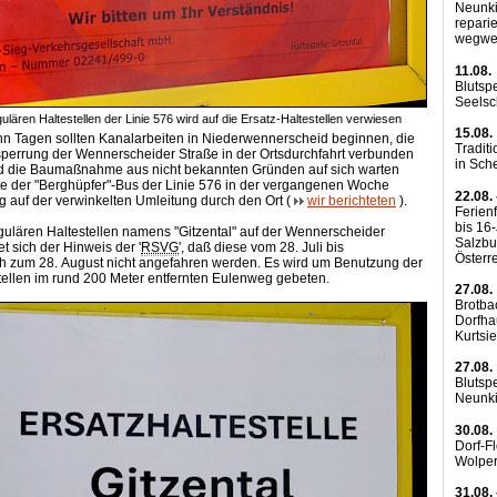
Neunki
reparie
wegwe
11.08.
Blutsp
Seels
ulären Haltestellen der Linie 576 wird auf die Ersatz-Haltestellen verwiesen
15.08.
n Tagen sollten Kanalarbeiten in Niederwennerscheid beginnen, die
Traditi
lsperrung der Wennerscheider Straße in der Ortsdurchfahrt verbunden
in Sch
d die Baumaßnahme aus nicht bekannten Gründen auf sich warten
rte der "Berghüpfer"-Bus der Linie 576 in der vergangenen Woche
22.08. 
ig auf der verwinkelten Umleitung durch den Ort (
wir berichteten
).
Ferienf
bis 16
ulären Haltestellen namens "Gitzental" auf der Wennerscheider
Salzbu
t sich der Hinweis der '
RSVG
', daß diese vom 28. Juli bis
Österr
ch zum 28. August nicht angefahren werden. Es wird um Benutzung der
tellen im rund 200 Meter entfernten Eulenweg gebeten.
27.08.
Brotba
Dorfha
Kurtsi
27.08.
Blutsp
Neunk
30.08.
Dorf-F
Wolpe
31.08. 