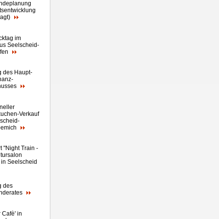
ndeplanung
tsentwicklung
agt)
cktag im
us Seelscheid-
efen
g des Haupt-
nanz-
husses
oneller
uchen-Verkauf
lscheid-
pemich
 "Night Train -
ltursalon
" in Seelscheid
g des
nderates
 Cafè' in