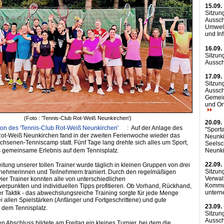
15.09.
Sitzun
Aussch
Umwelt
und Inf
16.09.
Sitzun
Aussc
17.09.
Sitzun
Aussch
Gemei
und Or
(Foto : 'Tennis-Club Rot-Weiß Neunkirchen')
20.09.
tion des 'Tennis-Club Rot-Weiß Neunkirchen' :
Auf der Anlage des
"Sport
Rot-Weiß Neunkirchen fand in der zweiten Ferienwoche wieder das
Neunki
chsenen-Tenniscamp statt. Fünf Tage lang drehte sich alles um Sport,
Seelsc
Neunk
 gemeinsame Erlebnis auf dem Tennisplatz.
22.09.
eitung unserer tollen Trainer wurde täglich in kleinen Gruppen von drei
Sitzun
lnehmerinnen und Teilnehmern trainiert. Durch den regelmäßigen
Verwal
ier Trainer konnten alle von unterschiedlichen
Kommu
erpunkten und individuellen Tipps profitieren. Ob Vorhand, Rückhand,
unter
r Taktik - das abwechslungsreiche Training sorgte für jede Menge
bei allen Spielstärken (Anfänger und Fortgeschrittene) und gute
23.09.
f dem Tennisplatz.
Sitzun
Aussch
 Abschluss bildete am Freitag ein kleines Turnier, bei dem die