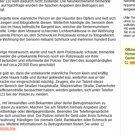
Neunki
 der 110 kam dadurch nicht zustande. Die Neunkirchenerin bemerkte
reparie
d auf Nachfrage wurden die falschen Angaben des Betrügers am
wegwe
igt.
(Alle T
lingelte eine männliche Person an der Haustür des Opfers und ließ sich
ohne Ge
eigen und fotografierte diesen. Weiterhin händigte die Seniorin dem
vollstä
das im Haus befindliche Bargeld aus, welcher die Seriennummern
mit weit
llte. Unter dem Vorwand schlechter Lichtverhältnisse in der Wohnung
Sie in 
annte Person an, den Schmuck im Polizeiauto erneut zu fotografieren
oben un
die Wohnung der Seniorin mitsamt Schmuck und mehreren hundert Euro
Offizie
hrige misstrauisch wurde und nach dem Polizeiauto schaute, bemerkte
Home
h weder die unbekannte Person noch ein Polizeiauto vor ihrer
Gemei
 befanden und informierte die Polizei. Der Wert des ausgehändigten
ww
 auf circa 20.000 Euro geschätzt.
e gab an, dass die unbekannte männliche Person klein und kräftig
unkle Haare hatte und dunkel gekleidet war, weiterhin war er der
ache nur eingeschränkt mächtig. Zeugen, die zur Tatzeit etwas
im Bereich der Straßen Hauptstraße, Walzenrather Straße, Dahlerhofer
iffeisenstraße beobachtet haben, werden gebeten, sich unter Telefon
21 bei der Polizei zu melden.
ät, mit Verwandten und Bekannten über derlei Betrugsmaschen zu
 davor zu warnen. Machen Sie am Telefon niemals Angaben über
eldbeträge oder Wertgegenstände. Beenden Sie Telefongespräche
Sie sich unsicher sind. Die Polizei nimmt Ihr Geld oder Ihren Schmuck
erwahrung. Händigen Sie niemals Geld, Bankkarten oder Schmuck an
us. Weitere Informationen zu Betrugsformen finden Sie unter
olizei.nrw
.