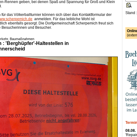
en-Rennen geben, bei denen Spaß und Spannung für Groß und Klein
d.
Stand 
für das Völkerballturnier können sich über das Kontaktformular der
ww.scherpemich.de
anmelden. Für das leibliche Wohl ist
dlich ebenfalls gesorgt. Die Dorfgemeinschaft Scherpemich freut sich
he Besucherinnen und Besucher.
Onlin
(exter
Verkehr, Baumaßnahmen
: 'Berghüpfer'-Haltestellen in
nnerscheid
Termin
08.08.
'Repair