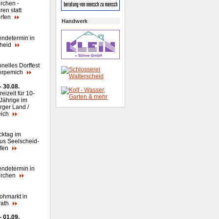
rchen -
ren statt
rfen
Handwerk
endetermin in
cheid
onelles Dorffest
erpemich
- 30.08.
reizeit für 10-
-Jährige im
rger Land /
eich
cktag im
us Seelscheid-
efen
endetermin in
irchen
lohmarkt in
rath
- 01.09.