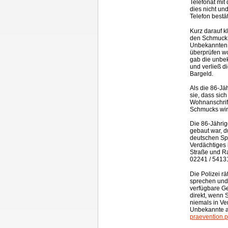
Telefonat mit
dies nicht un
Telefon bestät
Kurz darauf k
den Schmuck z
Unbekannten 
überprüfen wo
gab die unbek
und verließ 
Bargeld.
Als die 86-Jä
sie, dass sic
Wohnanschrift
Schmucks wird
Die 86-Jährig
gebaut war, d
deutschen Spr
Verdächtiges 
Straße und Ra
02241 / 54131
Die Polizei r
sprechen und
verfügbare G
direkt, wenn 
niemals in V
Unbekannte a
praevention.p