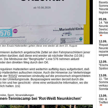
Baseba
Somme
'Neunk
Nightm
05.09.
14. "We
Neunki
Seelsc
Werbe
12.09.
'Repair
 den Ersatz-Haltestellen gelten diese erst wieder ab dem 10. August
Neunki
reparie
rmieren äußerlich angebrachte Zettel an den Fahrplanschildern jener
wegwe
tellen darüber, daß diese erst wieder ab nächster Woche (10.08.)
n. Die Minibusse der "Berghüpfer"-Linie 576 nehmen aktuell
12.09.
ieder den direkten Weg durch den Ort.
"Eisch
Späts
egulären Haltestellen wird weiterhin auffällig dazu aufgefordert, daß
z-Haltestellen aufsuchen müsse. Auch die Hinweise zur Verkehrslage
13.09.
te
der '
RSVG
' verweisen eindeutig auf die provisorisch eingerichteten
11. "S
an der Umleitungsroute. Buspassagiere werden derzeit durch die
Sommer
 hin und her geschickt - ohne eine verlässliche Information, wo die
verkau
ich halten. (cs)
Sonnt
reine, Sport, Veranstaltungen
13.09.
nen-Tenniscamp bei 'Rot-Weiß Neunkirchen'
Old- &
Treffe