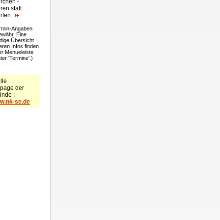
rchen -
ren statt
rfen
ermin-Angaben
währ. Eine
ndige Übersicht
eren Infos finden
der Menueleiste
ter 'Termine'.)
lle
page
der
nde :
w.nk-se.de