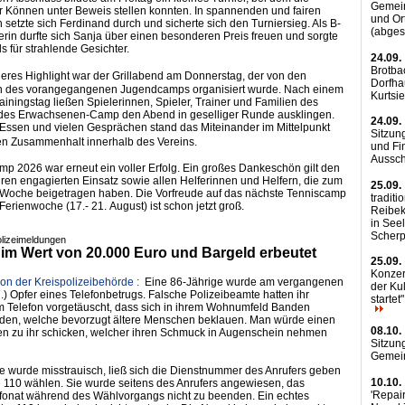
Gemei
r Können unter Beweis stellen konnten. In spannenden und fairen
und Or
etzte sich Ferdinand durch und sicherte sich den Turniersieg. Als B-
(abges
in durfte sich Sanja über einen besonderen Preis freuen und sorgte
s für strahlende Gesichter.
24.09.
Brotba
eres
Highlight
war der Grillabend am Donnerstag, der von den
Dorfha
n des vorangegangenen Jugendcamps organisiert wurde. Nach einem
Kurtsi
rainingstag ließen Spielerinnen, Spieler, Trainer und Familien des
des Erwachsenen-Camp den Abend in geselliger Runde ausklingen.
24.09.
Essen und vielen Gesprächen stand das Miteinander im Mittelpunkt
Sitzun
den Zusammenhalt innerhalb des Vereins.
und Fi
Aussc
p 2026 war erneut ein voller Erfolg. Ein großes Dankeschön gilt den
ihren engagierten Einsatz sowie allen Helferinnen und Helfern, die zum
25.09.
 Woche beigetragen haben. Die Vorfreude auf das nächste Tenniscamp
traditi
 Ferienwoche (17.- 21. August) ist schon jetzt groß.
Reibek
in See
Scher
olizeimeldungen
m Wert von 20.000 Euro und Bargeld erbeutet
25.09.
Konzert
ion der Kreispolizeibehörde :
Eine 86-Jährige wurde am vergangenen
der Ku
7.) Opfer eines Telefonbetrugs. Falsche Polizeibeamte hatten ihr
startet
 Telefon vorgetäuscht, dass sich in ihrem Wohnumfeld Banden
rden, welche bevorzugt ältere Menschen beklauen. Man würde einen
08.10.
en zu ihr schicken, welcher ihren Schmuck in Augenschein nehmen
Sitzun
Gemei
e wurde misstrauisch, ließ sich die Dienstnummer des Anrufers geben
10.10.
e 110 wählen. Sie wurde seitens des Anrufers angewiesen, das
'Repair
efonat während des Wählvorgangs nicht zu beenden. Ein echtes