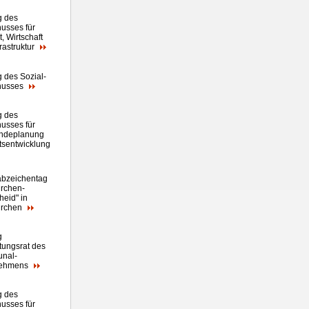
g des
usses für
, Wirtschaft
rastruktur
g des Sozial-
husses
g des
usses für
ndeplanung
tsentwicklung
abzeichentag
rchen-
heid" in
irchen
g
tungsrat des
nal-
nehmens
g des
usses für