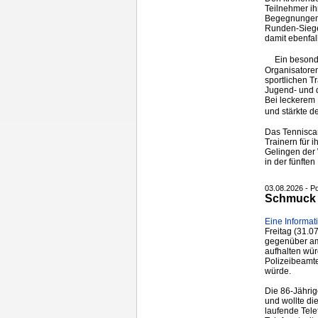
Teilnehmer ih
Begegnungen s
Runden-Sieger
damit ebenfall
Ein besond
Organisatore
sportlichen T
Jugend- und 
Bei leckerem 
und stärkte 
Das Tenniscam
Trainern für 
Gelingen der
in der fünften
03.08.2026 - P
Schmuck i
Eine Informat
Freitag (31.0
gegenüber am
aufhalten wü
Polizeibeamt
würde.
Die 86-Jährig
und wollte di
laufende Tel