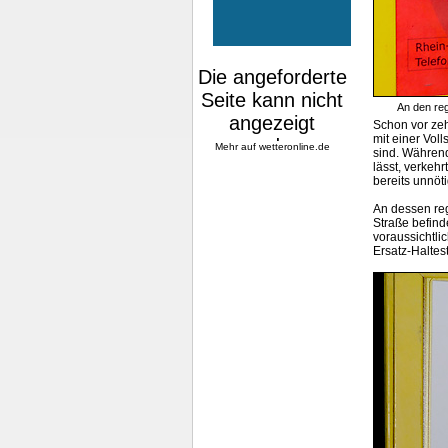
An den reg
Schon vor zeh
Mehr auf
wetteronline.de
mit einer Vol
sind. Währen
lässt, verkeh
bereits unnöt
An dessen reg
Straße befinde
voraussichtli
Ersatz-Haltes