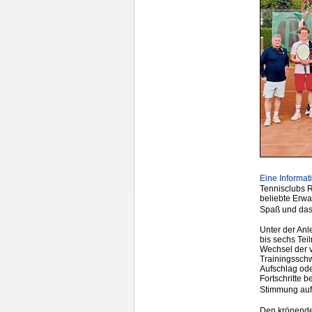
Eine Informa
Tennisclubs 
beliebte Erwa
Spaß und das
Unter der Anl
bis sechs Tei
Wechsel der v
Trainingsschw
Aufschlag ode
Fortschritte 
Stimmung au
Den krönenden