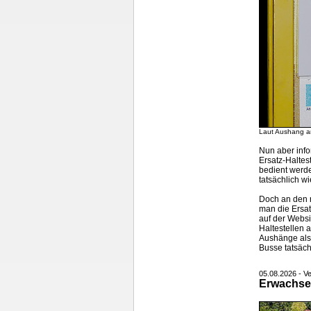
Laut Aushang an
Nun aber info
Ersatz-Haltes
bedient werde
tatsächlich w
Doch an den r
man die Ersat
auf der
Websi
Haltestellen 
Aushänge also
Busse tatsächl
05.08.2026 - Ve
Erwachse