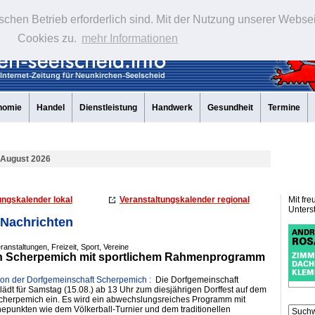
schen Betrieb erforderlich sind. Mit der Nutzung unserer Webse
Cookies zu.
mehr Informationen
nomie
Handel
Dienstleistung
Handwerk
Gesundheit
Termine
 August 2026
ungskalender lokal
Veranstaltungskalender regional
Mit fre
Unters
 Nachrichten
ranstaltungen, Freizeit, Sport, Vereine
 in Scherpemich mit sportlichem Rahmenprogramm
ion der Dorfgemeinschaft Scherpemich :
Die Dorfgemeinschaft
ädt für Samstag (15.08.) ab 13 Uhr zum diesjährigen Dorffest auf dem
Scherpemich ein. Es wird ein abwechslungsreiches Programm mit
epunkten wie dem Völkerball-Turnier und dem traditionellen