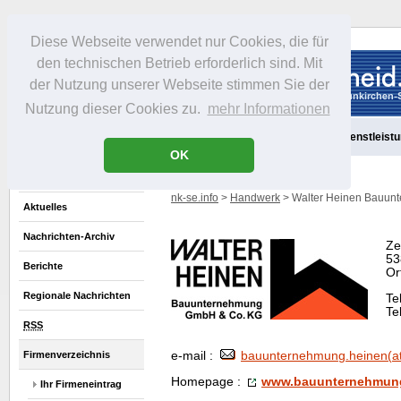
Diese Webseite verwendet nur Cookies, die für
den technischen Betrieb erforderlich sind. Mit
der Nutzung unserer Webseite stimmen Sie der
Nutzung dieser Cookies zu.
mehr Informationen
Aktuelles
Portrait
Freizeit
Gastronomie
Handel
Dienstleist
OK
nk-se.info
>
Handwerk
> Walter Heinen Bauun
Aktuelles
Nachrichten-Archiv
Ze
53
Berichte
Or
Regionale Nachrichten
Te
Te
RSS
Firmenverzeichnis
e-mail :
bauunternehmung.heinen(at
Homepage
:
www.bauunternehmung
Ihr Firmeneintrag