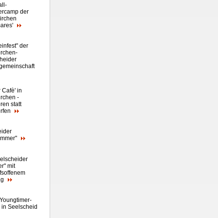
ll
-
rcamp der
irchen
ares
'
infest" der
rchen-
heider
gemeinschaft
 Cafè' in
rchen -
ren statt
rfen
eider
ommer"
eelscheider
" mit
fsoffenem
ag
 Youngtimer-
n in Seelscheid