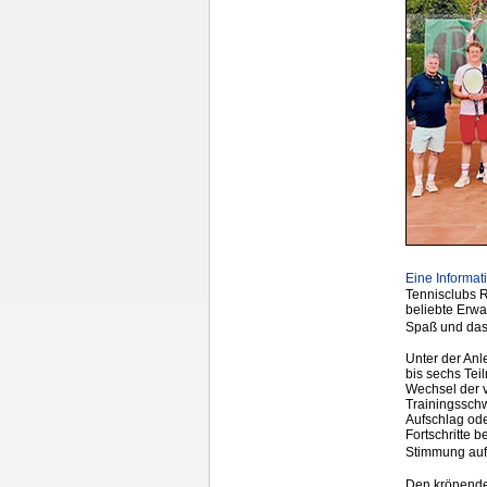
Eine Informa
Tennisclubs 
beliebte Erwa
Spaß und das
Unter der Anl
bis sechs Tei
Wechsel der v
Trainingsschw
Aufschlag ode
Fortschritte 
Stimmung au
Den krönenden