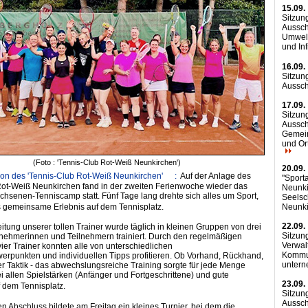
15.09.
Sitzun
Aussch
Umwelt
und Inf
16.09.
Sitzun
Aussc
17.09.
Sitzun
Aussch
Gemei
und Or
(Foto : 'Tennis-Club Rot-Weiß Neunkirchen')
20.09.
tion des 'Tennis-Club Rot-Weiß Neunkirchen' :
Auf der Anlage des
"Sport
Rot-Weiß Neunkirchen fand in der zweiten Ferienwoche wieder das
Neunki
chsenen-Tenniscamp statt. Fünf Tage lang drehte sich alles um Sport,
Seelsc
Neunk
 gemeinsame Erlebnis auf dem Tennisplatz.
22.09.
eitung unserer tollen Trainer wurde täglich in kleinen Gruppen von drei
Sitzun
lnehmerinnen und Teilnehmern trainiert. Durch den regelmäßigen
Verwal
ier Trainer konnten alle von unterschiedlichen
Kommu
erpunkten und individuellen Tipps profitieren. Ob Vorhand, Rückhand,
unter
r Taktik - das abwechslungsreiche Training sorgte für jede Menge
bei allen Spielstärken (Anfänger und Fortgeschrittene) und gute
23.09.
f dem Tennisplatz.
Sitzun
Aussch
 Abschluss bildete am Freitag ein kleines Turnier, bei dem die