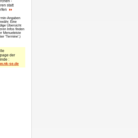
rchen -
ren statt
rfen
ermin-Angaben
währ. Eine
ndige Übersicht
eren Infos finden
der Menueleiste
ter 'Termine'.)
lle
page
der
nde :
w.nk-se.de