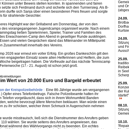
Gemei
r Können unter Beweis stellen konnten. In spannenden und fairen
und Or
etzte sich Ferdinand durch und sicherte sich den Turniersieg. Als B-
(abges
in durfte sich Sanja über einen besonderen Preis freuen und sorgte
s für strahlende Gesichter.
24.09.
Brotba
eres
Highlight
war der Grillabend am Donnerstag, der von den
Dorfha
n des vorangegangenen Jugendcamps organisiert wurde. Nach einem
Kurtsi
rainingstag ließen Spielerinnen, Spieler, Trainer und Familien des
des Erwachsenen-Camp den Abend in geselliger Runde ausklingen.
24.09.
Essen und vielen Gesprächen stand das Miteinander im Mittelpunkt
Sitzun
den Zusammenhalt innerhalb des Vereins.
und Fi
Aussc
p 2026 war erneut ein voller Erfolg. Ein großes Dankeschön gilt den
ihren engagierten Einsatz sowie allen Helferinnen und Helfern, die zum
25.09.
 Woche beigetragen haben. Die Vorfreude auf das nächste Tenniscamp
traditi
 Ferienwoche (17.- 21. August) ist schon jetzt groß.
Reibek
in See
Scher
olizeimeldungen
m Wert von 20.000 Euro und Bargeld erbeutet
25.09.
Konzert
ion der Kreispolizeibehörde :
Eine 86-Jährige wurde am vergangenen
der Ku
7.) Opfer eines Telefonbetrugs. Falsche Polizeibeamte hatten ihr
startet
 Telefon vorgetäuscht, dass sich in ihrem Wohnumfeld Banden
rden, welche bevorzugt ältere Menschen beklauen. Man würde einen
08.10.
en zu ihr schicken, welcher ihren Schmuck in Augenschein nehmen
Sitzun
Gemei
e wurde misstrauisch, ließ sich die Dienstnummer des Anrufers geben
10.10.
e 110 wählen. Sie wurde seitens des Anrufers angewiesen, das
'Repair
efonat während des Wählvorgangs nicht zu beenden. Ein echtes