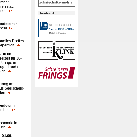
rchen -
ren statt
rfen
Handwerk
endetermin in
cheid
onelles Dorffest
erpemich
- 30.08.
reizeit für 10-
-Jährige im
rger Land /
eich
cktag im
us Seelscheid-
efen
endetermin in
irchen
lohmarkt in
rath
- 01.09.