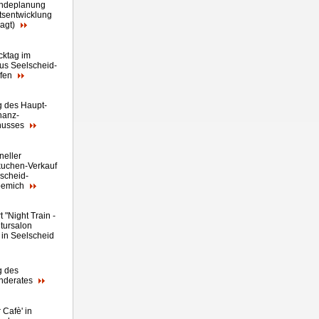
ndeplanung
tsentwicklung
agt)
cktag im
us Seelscheid-
efen
g des Haupt-
nanz-
husses
oneller
uchen-Verkauf
lscheid-
pemich
 "Night Train -
ltursalon
" in Seelscheid
g des
nderates
 Cafè' in