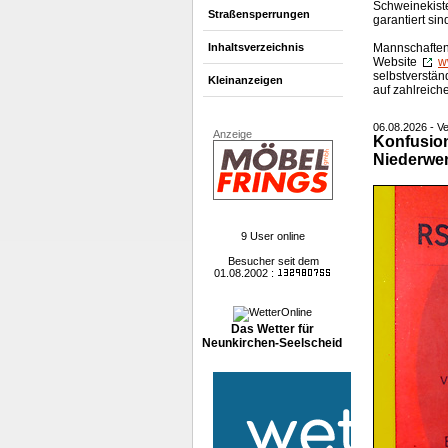
Schweinekist
Straßensperrungen
garantiert sin
Mannschaften 
Inhaltsverzeichnis
Website
w
selbstverstän
Kleinanzeigen
auf zahlreic
06.08.2026 - 
Anzeige
Konfusion 
Niederwe
9 User online
Besucher seit dem
01.08.2002 :
Das Wetter für
Neunkirchen-Seelscheid