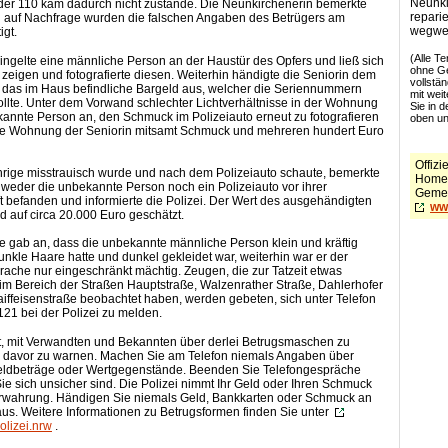
Neunki
 der 110 kam dadurch nicht zustande. Die Neunkirchenerin bemerkte
reparie
d auf Nachfrage wurden die falschen Angaben des Betrügers am
wegwe
igt.
(Alle T
lingelte eine männliche Person an der Haustür des Opfers und ließ sich
ohne Ge
eigen und fotografierte diesen. Weiterhin händigte die Seniorin dem
vollstä
das im Haus befindliche Bargeld aus, welcher die Seriennummern
mit weit
llte. Unter dem Vorwand schlechter Lichtverhältnisse in der Wohnung
Sie in 
annte Person an, den Schmuck im Polizeiauto erneut zu fotografieren
oben un
die Wohnung der Seniorin mitsamt Schmuck und mehreren hundert Euro
Offizie
hrige misstrauisch wurde und nach dem Polizeiauto schaute, bemerkte
Home
h weder die unbekannte Person noch ein Polizeiauto vor ihrer
Gemei
 befanden und informierte die Polizei. Der Wert des ausgehändigten
ww
 auf circa 20.000 Euro geschätzt.
e gab an, dass die unbekannte männliche Person klein und kräftig
unkle Haare hatte und dunkel gekleidet war, weiterhin war er der
ache nur eingeschränkt mächtig. Zeugen, die zur Tatzeit etwas
im Bereich der Straßen Hauptstraße, Walzenrather Straße, Dahlerhofer
iffeisenstraße beobachtet haben, werden gebeten, sich unter Telefon
21 bei der Polizei zu melden.
ät, mit Verwandten und Bekannten über derlei Betrugsmaschen zu
 davor zu warnen. Machen Sie am Telefon niemals Angaben über
eldbeträge oder Wertgegenstände. Beenden Sie Telefongespräche
Sie sich unsicher sind. Die Polizei nimmt Ihr Geld oder Ihren Schmuck
erwahrung. Händigen Sie niemals Geld, Bankkarten oder Schmuck an
us. Weitere Informationen zu Betrugsformen finden Sie unter
olizei.nrw
.