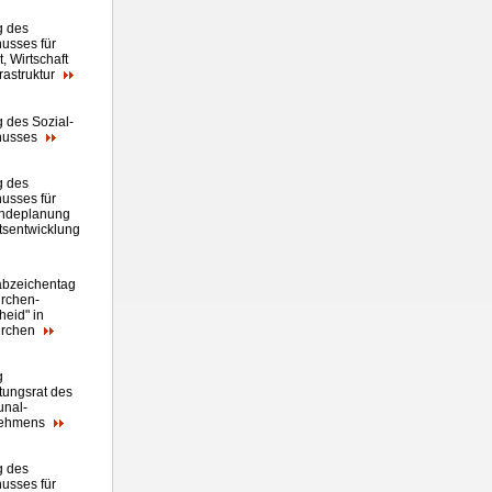
g des
usses für
, Wirtschaft
rastruktur
g des Sozial-
husses
g des
usses für
ndeplanung
tsentwicklung
abzeichentag
rchen-
heid" in
irchen
g
tungsrat des
nal-
nehmens
g des
usses für