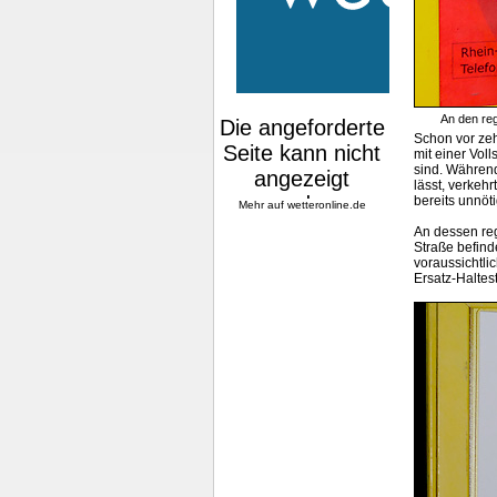
An den reg
Schon vor zeh
mit einer Vol
sind. Währen
lässt, verkeh
bereits unnöt
Mehr auf
wetteronline.de
An dessen reg
Straße befinde
voraussichtli
Ersatz-Haltes