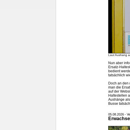
Laut Aushang an
Nun aber info
Ersatz-Haltes
bedient werde
tatsächlich w
Doch an den r
man die Ersat
auf der
Websi
Haltestellen 
Aushänge also
Busse tatsächl
05.08.2026 - Ve
Erwachse