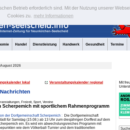
schen Betrieb erforderlich sind. Mit der Nutzung unserer Webse
Cookies zu.
mehr Informationen
nomie
Handel
Dienstleistung
Handwerk
Gesundheit
Termine
 August 2026
ungskalender lokal
Veranstaltungskalender regional
Mit fre
Unters
 Nachrichten
ranstaltungen, Freizeit, Sport, Vereine
 in Scherpemich mit sportlichem Rahmenprogramm
ion der Dorfgemeinschaft Scherpemich :
Die Dorfgemeinschaft
ädt für Samstag (15.08.) ab 13 Uhr zum diesjährigen Dorffest auf dem
Scherpemich ein. Es wird ein abwechslungsreiches Programm mit
epunkten wie dem Völkerball-Turnier und dem traditionellen