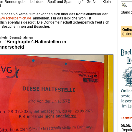
en-Rennen geben, bei denen Spaß und Spannung für Groß und Klein
d.
Stand 
für das Völkerballturnier können sich über das Kontaktformular der
ww.scherpemich.de
anmelden. Für das leibliche Wohl ist
dlich ebenfalls gesorgt. Die Dorfgemeinschaft Scherpemich freut sich
he Besucherinnen und Besucher.
Onlin
(exter
Verkehr, Baumaßnahmen
: 'Berghüpfer'-Haltestellen in
nnerscheid
Termin
08.08.
'Repair