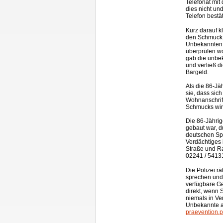
Telefonat mit
dies nicht un
Telefon bestät
Kurz darauf k
den Schmuck z
Unbekannten 
überprüfen wo
gab die unbek
und verließ 
Bargeld.
Als die 86-Jä
sie, dass sic
Wohnanschrift
Schmucks wird
Die 86-Jährig
gebaut war, d
deutschen Spr
Verdächtiges 
Straße und Ra
02241 / 54131
Die Polizei r
sprechen und
verfügbare G
direkt, wenn 
niemals in V
Unbekannte a
praevention.p