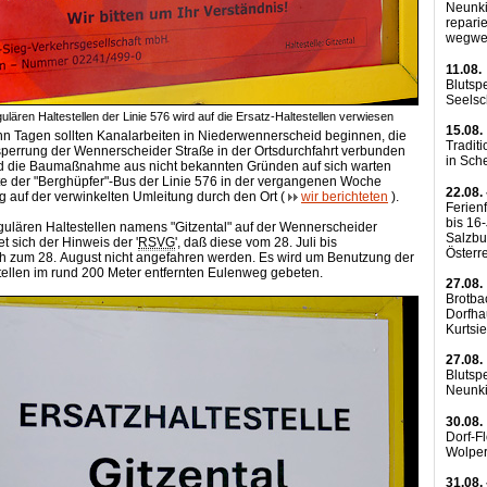
Neunki
reparie
wegwe
11.08.
Blutsp
Seels
ulären Haltestellen der Linie 576 wird auf die Ersatz-Haltestellen verwiesen
15.08.
n Tagen sollten Kanalarbeiten in Niederwennerscheid beginnen, die
Traditi
lsperrung der Wennerscheider Straße in der Ortsdurchfahrt verbunden
in Sch
d die Baumaßnahme aus nicht bekannten Gründen auf sich warten
rte der "Berghüpfer"-Bus der Linie 576 in der vergangenen Woche
22.08. 
ig auf der verwinkelten Umleitung durch den Ort (
wir berichteten
).
Ferienf
bis 16
ulären Haltestellen namens "Gitzental" auf der Wennerscheider
Salzbu
t sich der Hinweis der '
RSVG
', daß diese vom 28. Juli bis
Österr
ch zum 28. August nicht angefahren werden. Es wird um Benutzung der
tellen im rund 200 Meter entfernten Eulenweg gebeten.
27.08.
Brotba
Dorfha
Kurtsi
27.08.
Blutsp
Neunk
30.08.
Dorf-F
Wolpe
31.08. 