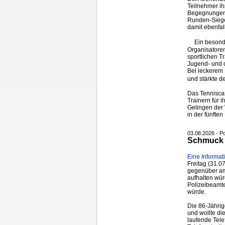
Teilnehmer ih
Begegnungen s
Runden-Sieger
damit ebenfall
Ein besond
Organisatore
sportlichen T
Jugend- und 
Bei leckerem 
und stärkte 
Das Tenniscam
Trainern für 
Gelingen der
in der fünften
03.08.2026 - P
Schmuck i
Eine Informat
Freitag (31.0
gegenüber am
aufhalten wü
Polizeibeamt
würde.
Die 86-Jährig
und wollte di
laufende Tel