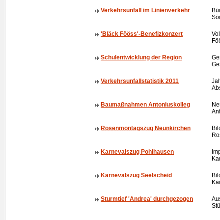
Verkehrsunfall im Linienverkehr
Bür
Sö
'Bläck Fööss'-Benefizkonzert
Vol
Fö
Schulentwicklung der Region
Gem
Ge
Verkehrsunfallstatistik 2011
Jah
Ab
Baumaßnahmen Antoniuskolleg
Ne
Ant
Rosenmontagszug Neunkirchen
Bi
Ro
Karnevalszug Pohlhausen
Im
Ka
Karnevalszug Seelscheid
Bi
Ka
Sturmtief 'Andrea' durchgezogen
Au
St