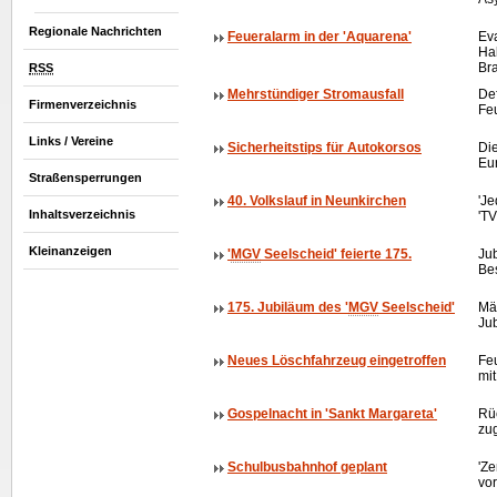
Regionale Nachrichten
Feueralarm in der 'Aquarena'
Ev
Ha
Br
RSS
Mehrstündiger Stromausfall
Def
Firmenverzeichnis
Fe
Links / Vereine
Sicherheitstips für Autokorsos
Die
Eu
Straßensperrungen
40. Volkslauf in Neunkirchen
'Je
Inhaltsverzeichnis
'T
Kleinanzeigen
'
MGV
Seelscheid' feierte 175.
Ju
Bes
175. Jubiläum des '
MGV
Seelscheid'
Mä
Ju
Neues Löschfahrzeug eingetroffen
Fe
mi
Gospelnacht in 'Sankt Margareta'
Rüc
zu
Schulbusbahnhof geplant
'Ze
vo