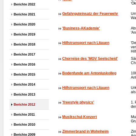
'Ö
Berichte 2022
Gefahrguteinsatz der Feuerwehr
Um
Berichte 2021
Wa
Berichte 2020
'Business-AKademie'
Abs
'An
Berichte 2019
Hilfstransport nach Litauen
'De
Berichte 2018
ver
Hil
Berichte 2017
Chorreise des '
MGV
Seelscheid'
Sän
Cho
Berichte 2016
Bodenfunde am Antoniuskolleg
10
Berichte 2015
Ant
Berichte 2014
Hilfstransport nach Litauen
Ur
al
Berichte 2013
'freestyle physics'
1. 
Berichte 2012
de
Berichte 2011
Musikschul-Konzert
Mus
Gr
Berichte 2010
Zimmerbrand in Wohnheim
Zi
Berichte 2009
As