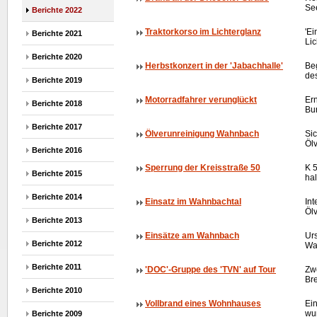
Se
Berichte 2022
Traktorkorso im Lichterglanz
'Ei
Berichte 2021
Lic
Berichte 2020
Herbstkonzert in der 'Jabachhalle'
Beg
des
Berichte 2019
Motorradfahrer verunglückt
Ern
Berichte 2018
Bu
Berichte 2017
Ölverunreinigung Wahnbach
Si
Ölv
Berichte 2016
Sperrung der Kreisstraße 50
K 
Berichte 2015
hal
Berichte 2014
Einsatz im Wahnbachtal
Int
Öl
Berichte 2013
Einsätze am Wahnbach
Ur
Berichte 2012
Wa
Berichte 2011
'DOC'-Gruppe des 'TVN' auf Tour
Zw
Bre
Berichte 2010
Vollbrand eines Wohnhauses
Ei
wu
Berichte 2009