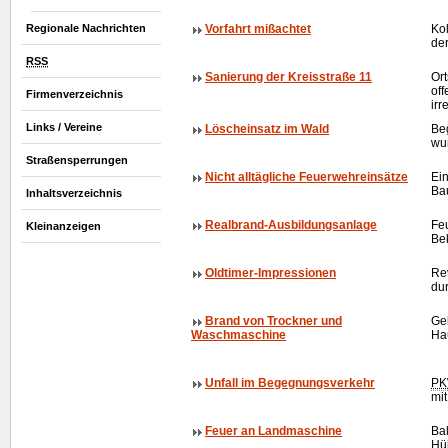
Regionale Nachrichten
Vorfahrt mißachtet
Kol
de
RSS
Sanierung der Kreisstraße 11
Or
off
Firmenverzeichnis
irr
Links / Vereine
Löscheinsatz im Wald
Be
wur
Straßensperrungen
Nicht alltägliche Feuerwehreinsätze
Ei
Bau
Inhaltsverzeichnis
Realbrand-Ausbildungsanlage
Fe
Kleinanzeigen
Be
Oldtimer
-Impressionen
Re
du
Brand von Trockner und
Ge
Waschmaschine
Ha
Unfall im Begegnungsverkehr
P
mi
Feuer an Landmaschine
Bal
Hü