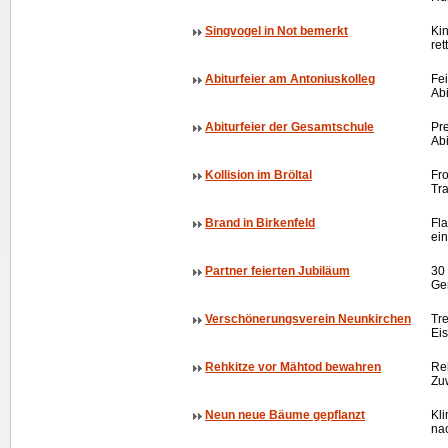
Singvogel in Not bemerkt
Ki
ret
Abiturfeier am Antoniuskolleg
Fei
Ab
Abiturfeier der Gesamtschule
Pr
Ab
Kollision im Bröltal
Fr
Tr
Brand in Birkenfeld
Fl
ei
Partner feierten Jubiläum
30 
Ge
Verschönerungsverein Neunkirchen
Tr
Ei
Rehkitze vor Mähtod bewahren
Reh
Zu
Neun neue Bäume gepflanzt
Kl
nac