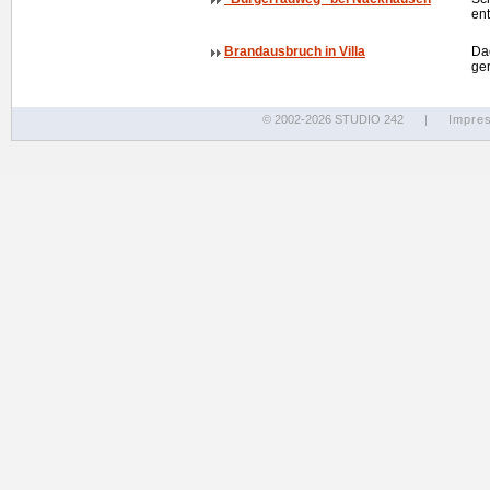
en
Brandausbruch in Villa
Dac
ger
© 2002-2026 STUDIO 242
|
Impre