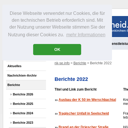
Diese Webseite verwendet nur Cookies, die für
den technischen Betrieb erforderlich sind. Mit
der Nutzung unserer Webseite stimmen Sie der
Nutzung dieser Cookies zu.
mehr Informationen
Aktuelles
Portrait
Freizeit
Gastronomie
Handel
Dienstleist
OK
nk-se.info
>
Berichte
> Berichte 2022
Aktuelles
Nachrichten-Archiv
Berichte 2022
Berichte
Titel und Link zum Bericht
Th
Berichte 2026
Ausbau der K 50 im Werschbachtal
Kre
meh
Berichte 2025
Berichte 2024
Tragischer Unfall in Seelscheid
Fr
leb
Berichte 2023
Brand an der Driescher Straße
Hö