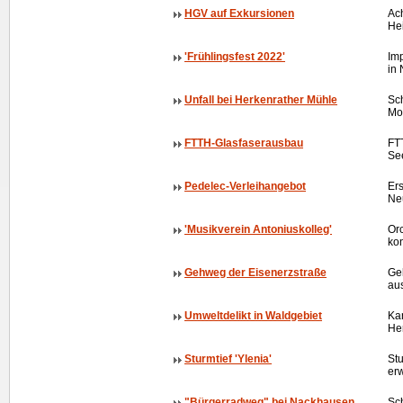
HGV auf Exkursionen
Ach
He
'Frühlingsfest 2022'
Imp
in
Unfall bei Herkenrather Mühle
Sc
Mo
FTTH-Glasfaserausbau
FT
Se
Pedelec-Verleihangebot
Ers
Ne
'Musikverein Antoniuskolleg'
Orc
kon
Gehweg der Eisenerzstraße
Ge
aus
Umweltdelikt in Waldgebiet
Kan
He
Sturmtief 'Ylenia'
St
erw
"Bürgerradweg" bei Nackhausen
Sc