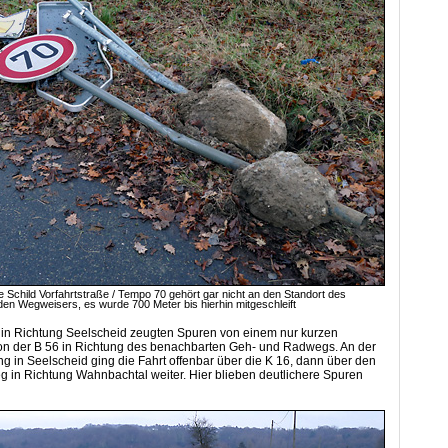
 Schild Vorfahrtstraße / Tempo 70 gehört gar nicht an den Standort des
den Wegweisers, es wurde 700 Meter bis hierhin mitgeschleift
in Richtung Seelscheid zeugten Spuren von einem nur kurzen
 der B 56 in Richtung des benachbarten Geh- und Radwegs. An der
 in Seelscheid ging die Fahrt offenbar über die K 16, dann über den
in Richtung Wahnbachtal weiter. Hier blieben deutlichere Spuren