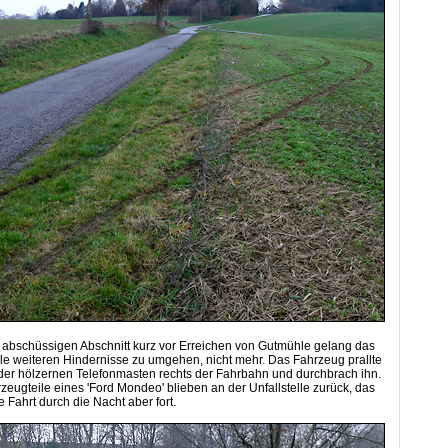
 abschüssigen Abschnitt kurz vor Erreichen von Gutmühle gelang das
lle weiteren Hindernisse zu umgehen, nicht mehr. Das Fahrzeug prallte
der hölzernen Telefonmasten rechts der Fahrbahn und durchbrach ihn.
zeugteile eines 'Ford Mondeo' blieben an der Unfallstelle zurück, das
e Fahrt durch die Nacht aber fort.