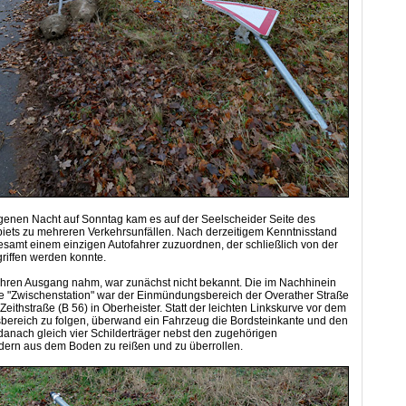
genen Nacht auf Sonntag kam es auf der Seelscheider Seite des
ets zu mehreren Verkehrsunfällen. Nach derzeitigem Kenntnisstand
lesamt einem einzigen Autofahrer zuzuordnen, der schließlich von der
griffen werden konnte.
ihren Ausgang nahm, war zunächst nicht bekannt. Die im Nachhinein
e "Zwischenstation" war der Einmündungsbereich der Overather Straße
 Zeithstraße (B 56) in Oberheister. Statt der leichten Linkskurve vor dem
ereich zu folgen, überwand ein Fahrzeug die Bordsteinkante und den
anach gleich vier Schilderträger nebst den zugehörigen
dern aus dem Boden zu reißen und zu überrollen.