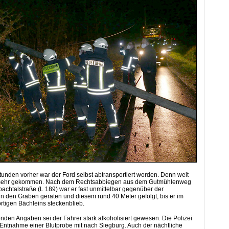
unden vorher war der Ford selbst abtransportiert worden. Denn weit
 mehr gekommen. Nach dem Rechtsabbiegen aus dem Gutmühlenweg
achtalstraße (L 189) war er fast unmittelbar gegenüber der
 den Graben geraten und diesem rund 40 Meter gefolgt, bis er im
rtigen Bächleins steckenblieb.
nden Angaben sei der Fahrer stark alkoholisiert gewesen. Die Polizei
Entnahme einer Blutprobe mit nach Siegburg. Auch der nächtliche