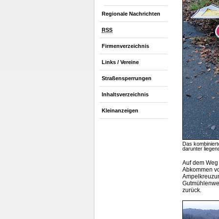
Regionale Nachrichten
RSS
Firmenverzeichnis
Links / Vereine
Straßensperrungen
Inhaltsverzeichnis
Kleinanzeigen
Das kombinierte
darunter liegen
Auf dem Weg 
Abkommen von
Ampelkreuzung
Gutmühlenweg 
zurück.