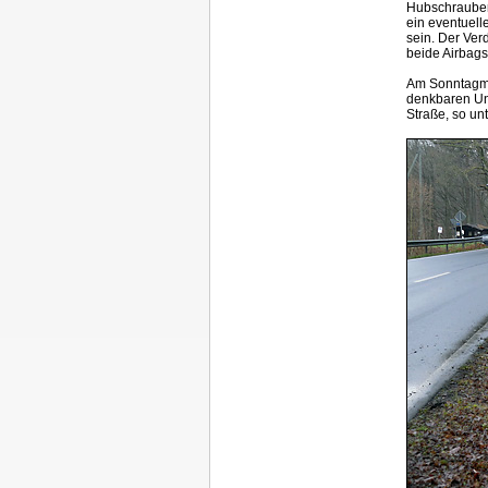
Hubschraubere
ein eventuell
sein. Der Ver
beide Airbags
Am Sonntagmo
denkbaren Unf
Straße, so un