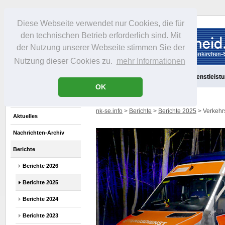
Diese Webseite verwendet nur Cookies, die für
den technischen Betrieb erforderlich sind. Mit
der Nutzung unserer Webseite stimmen Sie der
Nutzung dieser Cookies zu.
mehr Informationen
Aktuelles
Portrait
Freizeit
Gastronomie
Handel
Dienstleist
OK
nk-se.info
>
Berichte
>
Berichte 2025
> Verkehr
Aktuelles
Nachrichten-Archiv
Berichte
Berichte 2026
Berichte 2025
Berichte 2024
Berichte 2023