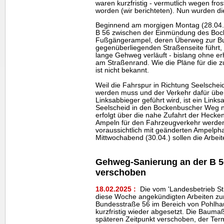
waren kurzfristig - vermutlich wegen fro
worden (wir berichteten). Nun wurden di
Beginnend am morgigen Montag (28.04.)
B 56 zwischen der Einmündung des Bo
Fußgängerampel, deren Überweg zur Bu
gegenüberliegenden Straßenseite führt, 
lange Gehweg verläuft - bislang ohne er
am Straßenrand. Wie die Pläne für die 
ist nicht bekannt.
Weil die Fahrspur in Richtung Seelschei
werden muss und der Verkehr dafür über
Linksabbieger geführt wird, ist ein Link
Seelscheid in den Bockenbuscher Weg ni
erfolgt über die nahe Zufahrt der Hecke
Ampeln für den Fahrzeugverkehr werden
voraussichtlich mit geänderten Ampelphas
Mittwochabend (30.04.) sollen die Arbei
Gehweg-Sanierung an der B 5
verschoben
18.02.2025 :
Die vom 'Landesbetrieb S
diese Woche angekündigten Arbeiten z
Bundesstraße 56 im Bereich von Pohlh
kurzfristig wieder abgesetzt. Die Baum
späteren Zeitpunkt verschoben, der Termi