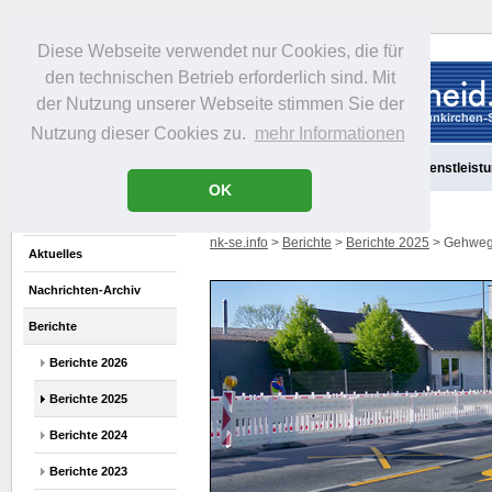
Diese Webseite verwendet nur Cookies, die für
den technischen Betrieb erforderlich sind. Mit
der Nutzung unserer Webseite stimmen Sie der
Nutzung dieser Cookies zu.
mehr Informationen
Aktuelles
Portrait
Freizeit
Gastronomie
Handel
Dienstleist
OK
nk-se.info
>
Berichte
>
Berichte 2025
> Gehweg 
Aktuelles
Nachrichten-Archiv
Berichte
Berichte 2026
Berichte 2025
Berichte 2024
Berichte 2023