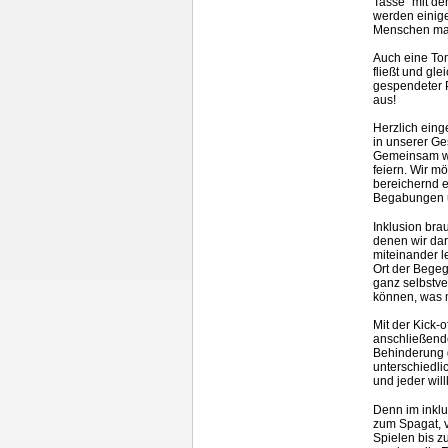
Tasse" mit de
werden einige
Menschen mac
Auch eine Tom
fließt und gl
gespendeter P
aus!
Herzlich eing
in unserer Ge
Gemeinsam wo
feiern. Wir m
bereichernd e
Begabungen 
Inklusion brau
denen wir dar
miteinander l
Ort der Begeg
ganz selbstve
können, was m
Mit der Kick-
anschließend
Behinderung 
unterschiedli
und jeder wi
Denn im inklu
zum Spagat, v
Spielen bis zu