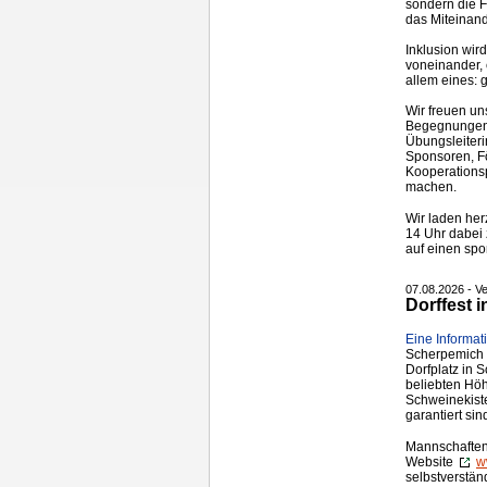
sondern die 
das Miteinand
Inklusion wir
voneinander,
allem eines: 
Wir freuen un
Begegnungen. 
Übungsleiteri
Sponsoren, F
Kooperationsp
machen.
Wir laden her
14 Uhr dabei 
auf einen spo
07.08.2026 - Ve
Dorffest
Eine Informat
Scherpemich l
Dorfplatz in 
beliebten Höh
Schweinekist
garantiert sin
Mannschaften 
Website
w
selbstverstän