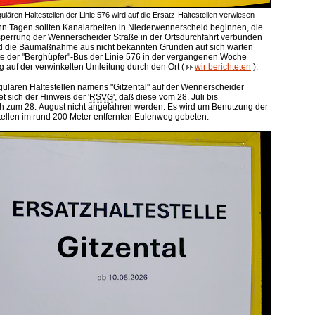
ulären Haltestellen der Linie 576 wird auf die Ersatz-Haltestellen verwiesen
n Tagen sollten Kanalarbeiten in Niederwennerscheid beginnen, die
lsperrung der Wennerscheider Straße in der Ortsdurchfahrt verbunden
d die Baumaßnahme aus nicht bekannten Gründen auf sich warten
rte der "Berghüpfer"-Bus der Linie 576 in der vergangenen Woche
ig auf der verwinkelten Umleitung durch den Ort (
wir berichteten
).
ulären Haltestellen namens "Gitzental" auf der Wennerscheider
t sich der Hinweis der '
RSVG
', daß diese vom 28. Juli bis
ch zum 28. August nicht angefahren werden. Es wird um Benutzung der
tellen im rund 200 Meter entfernten Eulenweg gebeten.