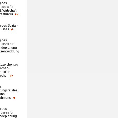
g des
usses für
, Wirtschaft
rastruktur
g des Sozial-
husses
g des
usses für
ndeplanung
tsentwicklung
abzeichentag
rchen-
heid" in
irchen
g
tungsrat des
nal-
nehmens
g des
usses für
ndeplanung