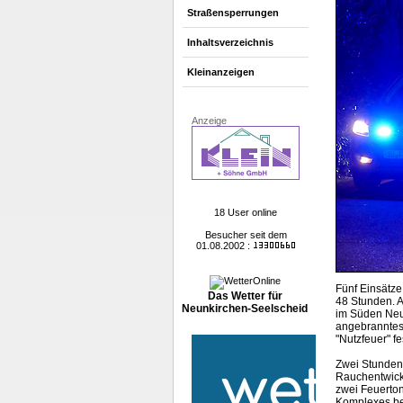
Straßensperrungen
Inhaltsverzeichnis
Kleinanzeigen
Anzeige
18 User online
Besucher seit dem
01.08.2002 :
Fünf Einsätze
Das Wetter für
48 Stunden. A
Neunkirchen-Seelscheid
im Süden Neu
angebranntes
"Nutzfeuer" fes
Zwei Stunden
Rauchentwick
zwei Feuerton
Komplexes be