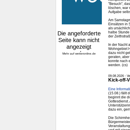
"Besuch", das
löschen, war
Aufgabe selbs
Am Samstagmo
Einsätzen in
als ursächlic
halbe Stunde 
der Zeithstra
In der Nacht
Wohngebiet H
dazu nicht g
Mehr auf
wetteronline.de
geraten, aber
konnte nach e
werden. (cs)
09.08.2026 - Ve
Kick-off-
Eine Informa
(15.08.) fäll
beginnt die d
Gottesdienst.
Unterstützeri
dazu ein, gem
Die Schirmher
Bürgermeister
Veranstaltung
und mit eine