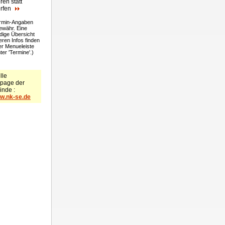
ren statt
rfen
ermin-Angaben
währ. Eine
ndige Übersicht
eren Infos finden
der Menueleiste
ter 'Termine'.)
lle
page
der
nde :
w.nk-se.de