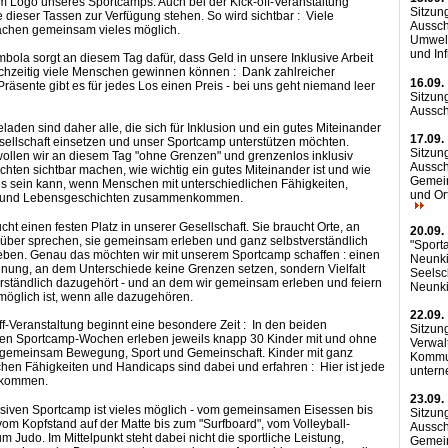
m Logo unseres Sportcamps. Auch bei der Kick-off-Veranstaltung
Sitzun
 dieser Tassen zur Verfügung stehen. So wird sichtbar : Viele
Aussch
hen gemeinsam vieles möglich.
Umwelt
und Inf
bola sorgt an diesem Tag dafür, dass Geld in unsere Inklusive Arbeit
eichzeitig viele Menschen gewinnen können : Dank zahlreicher
16.09.
räsente gibt es für jedes Los einen Preis - bei uns geht niemand leer
Sitzun
Aussc
eladen sind daher alle, die sich für Inklusion und ein gutes Miteinander
17.09.
sellschaft einsetzen und unser Sportcamp unterstützen möchten.
Sitzun
llen wir an diesem Tag "ohne Grenzen" und grenzenlos inklusiv
Aussch
öchten sichtbar machen, wie wichtig ein gutes Miteinander ist und wie
Gemei
s sein kann, wenn Menschen mit unterschiedlichen Fähigkeiten,
und Or
und Lebensgeschichten zusammenkommen.
cht einen festen Platz in unserer Gesellschaft. Sie braucht Orte, an
20.09.
über sprechen, sie gemeinsam erleben und ganz selbstverständlich
"Sport
eben. Genau das möchten wir mit unserem Sportcamp schaffen : einen
Neunki
nung, an dem Unterschiede keine Grenzen setzen, sondern Vielfalt
Seelsc
rständlich dazugehört - und an dem wir gemeinsam erleben und feiern
Neunk
öglich ist, wenn alle dazugehören.
22.09.
off-Veranstaltung beginnt eine besondere Zeit : In den beiden
Sitzun
en Sportcamp-Wochen erleben jeweils knapp 30 Kinder mit und ohne
Verwal
gemeinsam Bewegung, Sport und Gemeinschaft. Kinder mit ganz
Kommu
chen Fähigkeiten und Handicaps sind dabei und erfahren : Hier ist jede
unter
llkommen.
23.09.
siven Sportcamp ist vieles möglich - vom gemeinsamen Eisessen bis
Sitzun
om Kopfstand auf der Matte bis zum "Surfboard", vom Volleyball-
Aussch
m Judo. Im Mittelpunkt steht dabei nicht die sportliche Leistung,
Gemei