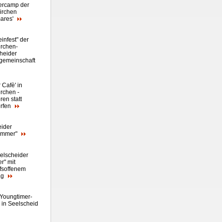
rcamp der
irchen
ares
'
infest" der
rchen-
heider
gemeinschaft
 Cafè' in
rchen -
ren statt
rfen
eider
ommer"
eelscheider
" mit
fsoffenem
ag
 Youngtimer-
n in Seelscheid