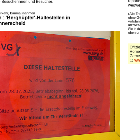
reparie
he Besucherinnen und Besucher.
wegwe
Verkehr, Baumaßnahmen
(Alle T
: 'Berghüpfer'-Haltestellen in
ohne Ge
vollstä
nnerscheid
mit weit
Sie in 
oben un
Offizie
Home
Gemei
ww