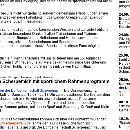
Freude an der Bewegung, das gemeinsame Ausprobieren und vor allem
und Or
er.
(abges
d bei uns nicht nur gedacht, sondern gemeinsam erlebt. Kinder lernen
24.09.
 entdecken neue Fähigkeiten, überwinden Grenzen und haben vor
Brotba
ganz viel Spaß miteinander.
Dorfha
Kurtsi
s schon jetzt sehr auf die kommenden Wochen und auf viele fröhliche
Unser besonderer Dank gilt allen Trainerinnen und Trainern,
24.09.
nnen und Übungsleitern, Helferinnen und Helfern sowie unseren
Sitzun
örderern, privaten Spenderinnen und Spendern und
und Fi
artnern, die dieses inklusive Sportcamp in dieser Form möglich
Aussc
25.09.
zlich ein, den Startschuss mit uns zu feiern und am 15. August ab
traditi
zu sein ! Wir freuen uns auf viele bekannte und neue Gesichter und
Reibek
rtlichen, fröhlichen und grenzenlos inklusiven Nachmittag.
in See
Scher
ranstaltungen, Freizeit, Sport, Vereine
25.09.
 in Scherpemich mit sportlichem Rahmenprogramm
Konzert
der Ku
ion der Dorfgemeinschaft Scherpemich :
Die Dorfgemeinschaft
startet
ädt für Samstag (15.08.) ab 13 Uhr zum diesjährigen Dorffest auf dem
Scherpemich ein. Es wird ein abwechslungsreiches Programm mit
08.10.
epunkten wie dem Völkerball-Turnier und dem traditionellen
Sitzun
en-Rennen geben, bei denen Spaß und Spannung für Groß und Klein
Gemei
d.
10.10.
für das Völkerballturnier können sich über das Kontaktformular der
'Repair
ww.scherpemich.de
anmelden. Für das leibliche Wohl ist
Neunki
dlich ebenfalls gesorgt. Die Dorfgemeinschaft Scherpemich freut sich