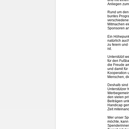
Anliegen zum
Rund um den 
buntes Progra
verschiedene 
Mitmachen ein
Sponsoren ang
Ein Höhepunkt
natürlich auc
zu feiern un
ist.
Unterstützt w
für den Fußba
die Freude am
und damit für
Kooperation u
Menschen, die
Deshalb sind 
Unterstützer 
Werbegemeins
den vielen pr
Beiträgen unt
Handicap
gem
Zeit miteinan
Wer unser Sp
möchte, kann 
Spenderinnen