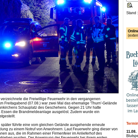
Stand 
Onlin
(exter
 verzeichnete die Freiwillige Feuerwehr in den vergangenen
m Freitagabend (07.08.) war zwei Mal das ehemalige 'Thurn'-Gelände
nkirchens Schauplatz des Geschehens. Gegen 21 Uhr hatte
 Essen die Brandmeldeanlage ausgelöst. Zudem wurde ein
tgestellt.
Termin
 später führte eine vom gleichen Gelände ausgehende erneute
lung zu einem Notruf von Anwohnern. Laut Feuerwehr ging dieser von
11.08.
nen aus, die im Rahmen einer Firmenfeier im Anlieferhof des
Blutsp
trieben wurden. Der Anweisung der Feuerwehr bei ihrem ersten