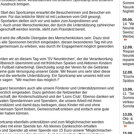
Somme
 Ausdruck bringen.
'Neunk
Nightm
Start des Sportcamps erwartet die Besucherinnen und Besucher ein
mm: Für das leibliche Wohl ist mit Leckerem vom Grill gesorgt,
05.09.
Sportarten stellen sich vor und laden zum Ausprobieren und
14. "We
. Auch unser Menschenkicker, der durch die Unterstützung zahlreicher
Neunki
eschafft werden konnte, steht zum Praxistest bereit.
Seelsc
Werbe
 wird die offizielle Übergabe des Menschenkickers sein. Dazu sind
h alle Sponsoren herzlich eingeladen, diesen besonderen Tag mit uns
d gemeinsam zu erleben, was durch ihr Engagement möglich geworden
12.09.
'Repair
Neunki
erden wir an diesem Tag vom 'SV Neunkirchen', der die Verantwortung
reparie
llbereich übernimmt und mit fröhlichen Spielen und Aktionen Kindern
wegwe
 Fußball näherbringt. Gleichzeitig sorgt der Verein für die Getränke
 eine gute Versorgung unserer Gäste. Wir freuen uns sehr über diese
12.09.
nd die wertvolle Unterstützung. Ein Sportcamp wie unseres lebt von
"Eisch
 sagen : "Wir machen das möglich !"
Späts
ganz besonders auch alle unsere Förderer und Unterstützerinnen und
13.09.
herzlich eingeladen. Dazu gehören die Netzwerker der
11. "S
chaft, der Kinderschutzbund und der 'Lions Club'. Ebenso danken wir
Sommer
ivaten Spenderinnen und Spendern, die unsere Arbeit mit ihren
verkau
erstützen und damit dazu beitragen, dass Kinder mit und ohne
Sonnt
einsam Sport treiben, Gemeinschaft erleben und einfach eine gute
der haben können.
13.09.
Old- &
ortcamp ebenfalls unterstützen und zum Möglichmacher werden
Treffe
dies mit einer Spende tun. Als kleines Dankeschön erhalten
 und Spender ab einer Spende von 15 Euro unsere "Möglichmacher-
15.09.