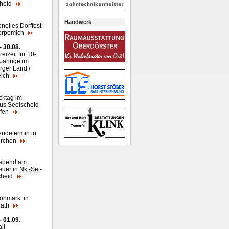
cheid
Handwerk
onelles Dorffest
erpemich
- 30.08.
reizeit für 10-
-Jährige im
rger Land /
eich
cktag im
us Seelscheid-
efen
endetermin in
irchen
rabend am
euer in
Nk.-Se.
-
cheid
lohmarkt in
rath
- 01.09.
ll
-