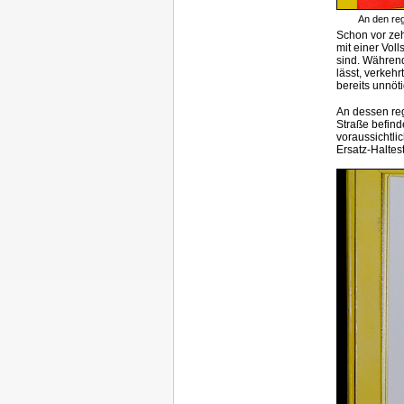
An den reg
Schon vor zeh
mit einer Vol
sind. Währen
lässt, verkeh
bereits unnöt
An dessen reg
Straße befinde
voraussichtli
Ersatz-Haltes