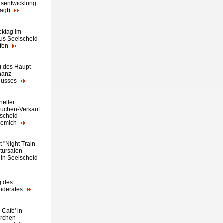
tsentwicklung
agt)
cktag im
us Seelscheid-
efen
g des Haupt-
nanz-
husses
oneller
uchen-Verkauf
lscheid-
pemich
 "Night Train -
ltursalon
" in Seelscheid
g des
nderates
 Cafè' in
rchen -