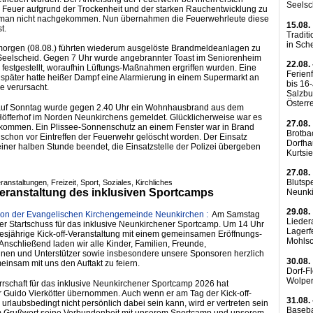
Seels
 Feuer aufgrund der Trockenheit und der starken Rauchentwicklung zu
 man nicht nachgekommen. Nun übernahmen die Feuerwehrleute diese
15.08.
t.
Traditi
in Sch
rgen (08.08.) führten wiederum ausgelöste Brandmeldeanlagen zu
 Seelscheid. Gegen 7 Uhr wurde angebrannter Toast im Seniorenheim
22.08. 
h festgestellt, woraufhin Lüftungs-Maßnahmen ergriffen wurden. Eine
Ferienf
später hatte heißer Dampf eine Alarmierung in einem Supermarkt an
bis 16
ße verursacht.
Salzbu
Österr
 auf Sonntag wurde gegen 2.40 Uhr ein Wohnhausbrand aus dem
öfferhof im Norden Neunkirchens gemeldet. Glücklicherweise war es
27.08.
ekommen. Ein Plissee-Sonnenschutz an einem Fenster war in Brand
Brotba
 schon vor Eintreffen der Feuerwehr gelöscht worden. Der Einsatz
Dorfha
iner halben Stunde beendet, die Einsatzstelle der Polizei übergeben
Kurtsi
27.08.
Blutsp
ranstaltungen, Freizeit, Sport, Soziales, Kirchliches
Veranstaltung des inklusiven Sportcamps
Neunk
29.08.
tion der Evangelischen Kirchengemeinde Neunkirchen :
Am Samstag
Liede
t der Startschuss für das inklusive Neunkirchener Sportcamp. Um 14 Uhr
Lagerf
iesjährige Kick-off-Veranstaltung mit einem gemeinsamen Eröffnungs-
Mohls
 Anschließend laden wir alle Kinder, Familien, Freunde,
nnen und Unterstützer sowie insbesondere unsere Sponsoren herzlich
30.08.
einsam mit uns den Auftakt zu feiern.
Dorf-F
Wolpe
rschaft für das inklusive Neunkirchener Sportcamp 2026 hat
 Guido Vierkötter übernommen. Auch wenn er am Tag der Kick-off-
31.08. 
 urlaubsbedingt nicht persönlich dabei sein kann, wird er vertreten sein
Baseba
m Grußwort seine Verbundenheit mit unserem Sportcamp und unserem