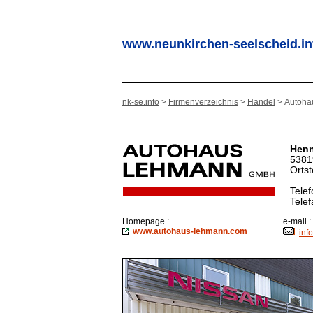
www.neunkirchen-seelscheid.in
nk-se.info
>
Firmenverzeichnis
>
Handel
> Autoha
Henn
5381
Ortst
Telef
Telef
Homepage
:
e-mail :
www.autohaus-lehmann.com
inf