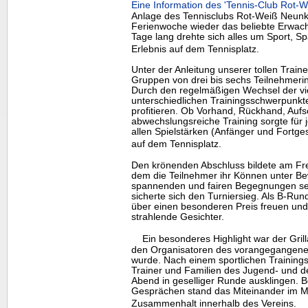
Eine Information des 'Tennis-Club Rot
Anlage des Tennisclubs Rot-Weiß Neunki
Ferienwoche wieder das beliebte Erwac
Tage lang drehte sich alles um Sport,
Erlebnis auf dem Tennisplatz.
Unter der Anleitung unserer tollen Traine
Gruppen von drei bis sechs Teilnehmerin
Durch den regelmäßigen Wechsel der vie
unterschiedlichen Trainingsschwerpunkte
profitieren. Ob Vorhand, Rückhand, Aufsc
abwechslungsreiche Training sorgte für 
allen Spielstärken (Anfänger und Fortge
auf dem Tennisplatz.
Den krönenden Abschluss bildete am Freit
dem die Teilnehmer ihr Können unter Bew
spannenden und fairen Begegnungen set
sicherte sich den Turniersieg. Als B-Run
über einen besonderen Preis freuen und 
strahlende Gesichter.
Ein besonderes
Highlight
war der Gril
den Organisatoren des vorangegangene
wurde. Nach einem sportlichen Trainingst
Trainer und Familien des Jugend- und
Abend in geselliger Runde ausklingen. B
Gesprächen stand das Miteinander im Mi
Zusammenhalt innerhalb des Vereins.