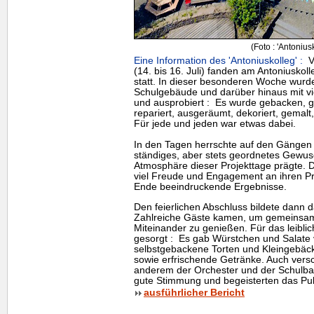
(Foto : 'Antonius
Eine Information des 'Antoniuskolleg' :
Vo
(14. bis 16. Juli) fanden am Antoniuskoll
statt. In dieser besonderen Woche wurde
Schulgebäude und darüber hinaus mit viel
und ausprobiert : Es wurde gebacken, g
repariert, ausgeräumt, dekoriert, gemalt,
Für jede und jeden war etwas dabei.
In den Tagen herrschte auf den Gängen e
ständiges, aber stets geordnetes Gewus
Atmosphäre dieser Projekttage prägte. D
viel Freude und Engagement an ihren Pr
Ende beeindruckende Ergebnisse.
Den feierlichen Abschluss bildete dann d
Zahlreiche Gäste kamen, um gemeinsam 
Miteinander zu genießen. Für das leibli
gesorgt : Es gab Würstchen und Salate
selbstgebackene Torten und Kleingebäck
sowie erfrischende Getränke. Auch vers
anderem der Orchester und der Schulband
gute Stimmung und begeisterten das Pub
ausführlicher Bericht