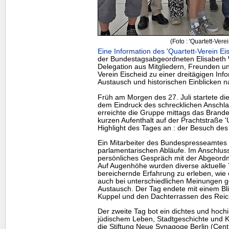
(Foto : 'Quartett-Vere
Eine Information des 'Quartett-Verein Ei
der Bundestagsabgeordneten Elisabeth W
Delegation aus Mitgliedern, Freunden u
Verein Eischeid zu einer dreitägigen Info
Austausch und historischen Einblicken na
Früh am Morgen des 27. Juli startete di
dem Eindruck des schrecklichen Anschlag
erreichte die Gruppe mittags das Brand
kurzen Aufenthalt auf der Prachtstraße 
Highlight
des Tages an : der Besuch de
Ein Mitarbeiter des Bundespresseamtes e
parlamentarischen Abläufe. Im Anschluss 
persönliches Gespräch mit der Abgeord
Auf Augenhöhe wurden diverse aktuelle 
bereichernde Erfahrung zu erleben, wie 
auch bei unterschiedlichen Meinungen ge
Austausch. Der Tag endete mit einem Bli
Kuppel und den Dachterrassen des Rei
Der zweite Tag bot ein dichtes und hoc
jüdischem Leben, Stadtgeschichte und 
die Stiftung Neue Synagoge Berlin (Cen