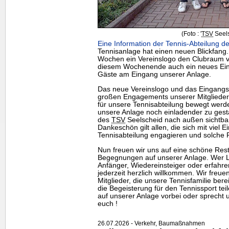
(Foto : '
TSV
Seels
Eine Information der Tennis-Abteilung de
Tennisanlage hat einen neuen Blickfang
Wochen ein Vereinslogo den Clubraum ve
diesem Wochenende auch ein neues Eing
Gäste am Eingang unserer Anlage.
Das neue Vereinslogo und das Eingangss
großen Engagements unserer Mitgliede
für unsere Tennisabteilung bewegt werde
unsere Anlage noch einladender zu gesta
des
TSV
Seelscheid nach außen sichtbar 
Dankeschön gilt allen, die sich mit viel E
Tennisabteilung engagieren und solche 
Nun freuen wir uns auf eine schöne Rests
Begegnungen auf unserer Anlage. Wer Lu
Anfänger, Wiedereinsteiger oder erfahrene
jederzeit herzlich willkommen. Wir freu
Mitglieder, die unsere Tennisfamilie be
die Begeisterung für den Tennissport te
auf unserer Anlage vorbei oder sprecht u
euch !
26.07.2026 - Verkehr, Baumaßnahmen