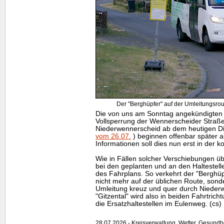
Der "Berghüpfer" auf der Umleitungsro
Die von uns am Sonntag angekündigten 
Vollsperrung der Wennerscheider Straße 
Niederwennerscheid ab dem heutigen D
vom 26.07.
) beginnen offenbar später a
Informationen soll dies nun erst in de
Wie in Fällen solcher Verschiebungen übli
bei den geplanten und an den Halteste
des Fahrplans. So verkehrt der "Berghüpf
nicht mehr auf der üblichen Route, sonde
Umleitung kreuz und quer durch Niederw
"Gitzental" wird also in beiden Fahrtrich
die Ersatzhaltestellen im Eulenweg. (cs)
28.07.2026 - Kreisverwaltung, Wetter, Gesundh