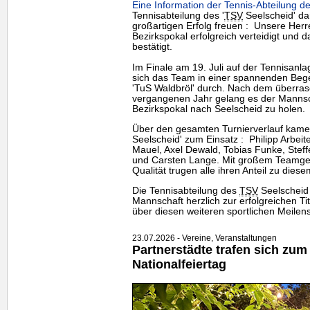
Eine Information der Tennis-Abteilung de
Tennisabteilung des '
TSV
Seelscheid' dar
großartigen Erfolg freuen : Unsere Her
Bezirkspokal erfolgreich verteidigt und d
bestätigt.
Im Finale am 19. Juli auf der Tennisanl
sich das
Team
in einer spannenden Beg
'TuS Waldbröl' durch. Nach dem überra
vergangenen Jahr gelang es der Mannsc
Bezirkspokal nach Seelscheid zu holen.
Über den gesamten Turnierverlauf kamen 
Seelscheid' zum Einsatz : Philipp Arbeite
Mauel, Axel Dewald, Tobias Funke, Steff
und Carsten Lange. Mit großem Teamgeis
Qualität trugen alle ihren Anteil zu diesem
Die Tennisabteilung des
TSV
Seelscheid 
Mannschaft herzlich zur erfolgreichen Tit
über diesen weiteren sportlichen Meilens
23.07.2026 - Vereine, Veranstaltungen
Partnerstädte trafen sich zum
Nationalfeiertag