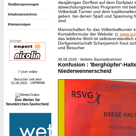
diesjährigen Dorffest auf dem Dorfplatz 
Straßensperrungen
abwechslungsreiches Programm mit bel
Völkerball-Turnier und dem traditionell
Inhaltsverzeichnis
geben, bei denen Spaß und Spannung für
sind.
Kleinanzeigen
Mannschaften für das Völkerballturnier 
Kontaktformular der
Website
www.sch
das leibliche Wohl ist selbstverständlich 
Anzeige
Dorfgemeinschaft Scherpemich freut sic
und Besucher.
06.08.2026 - Verkehr, Baumaßnahmen
Konfusion : 'Berghüpfer'-Halte
Niederwennerscheid
7 User online
Besucher seit dem
01.08.2002 :
Das Wetter für
Neunkirchen-Seelscheid