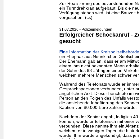
Zur Realisierung des bevorstehenden N
ein Turmdrehkran aufgebaut. Bis die neu
Verfügung stehen wird, ist eine Bauzeit 
vorgesehen. (cs)
31.07.2026 - Polizeimeldungen
Erfolgreicher Schockanruf -
gesucht
Eine Information der Kreispolizeibehörde
ein Ehepaar aus Neunkirchen-Seelschei
Der Ehemann gab an, dass er am Mittwo
einem ihm nicht bekannten Mann erhalte
der Sohn des 83-Jährigen einen Verkehrs
welchem mehrere Menschen schwer verl
Während des Telefonats wurde er immer
Gesprächspersonen verbunden, unter a
angeblichen Arzt. Dieser berichtete im w
Person an den Folgen des Unfalls verst
die anstehende Inhaftierung des Sohnes
Kaution von 80.000 Euro zahlen würde.
Nachdem der Senior angab, lediglich 40
können, wurde er telefonisch mit einer v
verbunden. Diese nannte ihm ein Aktenz
welchem er in wenigen Tagen die hinterl
würde. Ihm wurde angekündigt, dass j