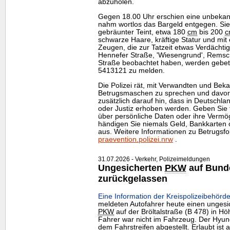
abzuholen.
Gegen 18.00 Uhr erschien eine unbeka
nahm wortlos das Bargeld entgegen. Sie 
gebräunter Teint, etwa 180
cm
bis 200
c
schwarze Haare, kräftige Statur und mit
Zeugen, die zur Tatzeit etwas Verdächti
Hennefer Straße, 'Wiesengrund', Remsc
Straße beobachtet haben, werden gebete
5413121 zu melden.
Die Polizei rät, mit Verwandten und Beka
Betrugsmaschen zu sprechen und davor z
zusätzlich darauf hin, dass in Deutschla
oder Justiz erhoben werden. Geben Sie t
über persönliche Daten oder ihre Vermö
händigen Sie niemals Geld, Bankkarte
aus. Weitere Informationen zu Betrugsf
praevention.polizei.nrw
.
31.07.2026 - Verkehr, Polizeimeldungen
Ungesicherten
PKW
auf Bund
zurückgelassen
Eine Information der Kreispolizeibehörde
meldeten Autofahrer heute einen ungesi
PKW
auf der Bröltalstraße (B 478) in Hö
Fahrer war nicht im Fahrzeug. Der Hyund
dem Fahrstreifen abgestellt. Erlaubt ist 