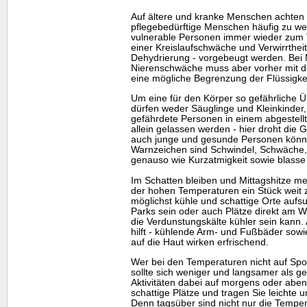
Auf ältere und kranke Menschen achten 
pflegebedürftige Menschen häufig zu wen
vulnerable Personen immer wieder zum 
einer Kreislaufschwäche und Verwirrthei
Dehydrierung - vorgebeugt werden. Bei
Nierenschwäche muss aber vorher mit d
eine mögliche Begrenzung der Flüssigkeit
Um eine für den Körper so gefährliche Ü
dürfen weder Säuglinge und Kleinkinder
gefährdete Personen in einem abgestell
allein gelassen werden - hier droht die 
auch junge und gesunde Personen können
Warnzeichen sind Schwindel, Schwäche,
genauso wie Kurzatmigkeit sowie blasse
Im Schatten bleiben und Mittagshitze 
der hohen Temperaturen ein Stück weit 
möglichst kühle und schattige Orte auf
Parks sein oder auch Plätze direkt am 
die Verdunstungskälte kühler sein kann
hilft - kühlende Arm- und Fußbäder sow
auf die Haut wirken erfrischend.
Wer bei den Temperaturen nicht auf Spor
sollte sich weniger und langsamer als 
Aktivitäten dabei auf morgens oder aben
schattige Plätze und tragen Sie leichte u
Denn tagsüber sind nicht nur die Tempe