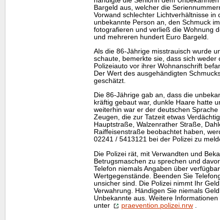
händigte die Seniorin dem Unbekannten 
Bargeld aus, welcher die Seriennummern
Vorwand schlechter Lichtverhältnisse i
unbekannte Person an, den Schmuck im 
fotografieren und verließ die Wohnung 
und mehreren hundert Euro Bargeld.
Als die 86-Jährige misstrauisch wurde u
schaute, bemerkte sie, dass sich weder
Polizeiauto vor ihrer Wohnanschrift befan
Der Wert des ausgehändigten Schmucks 
geschätzt.
Die 86-Jährige gab an, dass die unbeka
kräftig gebaut war, dunkle Haare hatte u
weiterhin war er der deutschen Sprache
Zeugen, die zur Tatzeit etwas Verdächti
Hauptstraße, Walzenrather Straße, Dahl
Raiffeisenstraße beobachtet haben, werd
02241 / 5413121 bei der Polizei zu meld
Die Polizei rät, mit Verwandten und Beka
Betrugsmaschen zu sprechen und davor
Telefon niemals Angaben über verfügba
Wertgegenstände. Beenden Sie Telefonge
unsicher sind. Die Polizei nimmt Ihr Gel
Verwahrung. Händigen Sie niemals Geld
Unbekannte aus. Weitere Informationen 
unter
praevention.polizei.nrw
.