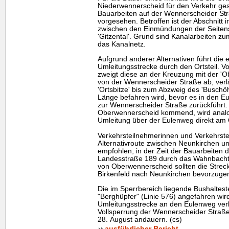
Niederwennerscheid für den Verkehr ges
Bauarbeiten auf der Wennerscheider Stra
vorgesehen. Betroffen ist der Abschnitt 
zwischen den Einmündungen der Seitens
'Gitzental'. Grund sind Kanalarbeiten z
das Kanalnetz.
Aufgrund anderer Alternativen führt die 
Umleitungsstrecke durch den Ortsteil.
zweigt diese an der Kreuzung mit der 'O
von der Wennerscheider Straße ab, verlä
'Ortsbitze' bis zum Abzweig des 'Buschöh
Länge befahren wird, bevor es in den E
zur Wennerscheider Straße zurückführt.
Oberwennerscheid kommend, wird analog 
Umleitung über der Eulenweg direkt am 
Verkehrsteilnehmerinnen und Verkehrstei
Alternativroute zwischen Neunkirchen un
empfohlen, in der Zeit der Bauarbeiten 
Landesstraße 189 durch das Wahnbacht
von Oberwennerscheid sollten die Stre
Birkenfeld nach Neunkirchen bevorzuge
Die im Sperrbereich liegende Bushalteste
"Berghüpfer" (Linie 576) angefahren wird
Umleitungsstrecke an den Eulenweg verl
Vollsperrung der Wennerscheider Straße
28. August andauern. (cs)
ausführlicher Bericht