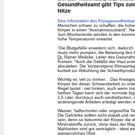
Gesundheitsamt gibt Tips zum 
Hitze
Eine Information des Kreisgesundheitsa
Menschen schwer zu schaffen, die hohe
Körper in einen "Ausnahmezustand". Nac
Juni-Wochenende werden in den komme
hohe Temperaturen erwartet.
"Die Blutgefäße erweitern sich, dadurch 
muss mehr pumpen, die Belastung des He
Dr.
Rainer Meilicke, Leiter des Gesundh
Kreises. "Auch die Gefäße der Haut erw
abzuleiten. Die 'körpereigene Klimaanla
kurbelt zur Abkühlung die Schweißproduk
Wichtig ist, viel zu trinken : Das Kreis
Körper bei dieser Schwerstarbeit zu unter
Regel lautet : viel trinken, auch wenn m
heißen Tagen kann sich der normale tägl
1,5 Liter, durchaus auch verdreifachen, 
anstrengende Arbeiten erledigt werden 
Wasser, Saftschorlen oder ungesüßte Te
Die Getränke sollten nicht eiskalt und 
sein, denn so bekommt der Körper die d
Mineralstoffe zurück, ohne dass der Magen
Mahlzeiten sind gut verträglich - ideal 
wasserreiches Obst.