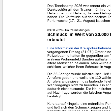
Das Tenniscamp 2026 war erneut ein voll
Dankeschön gilt den Trainern für ihren e
Helferinnen und Helfern, die zum Gelin
haben. Die Vorfreude auf das nächste Te
Ferienwoche (17.- 21. August) ist schon 
03.08.2026 - Polizeimeldungen
Schmuck im Wert von 20.000 
erbeutet
Eine Information der Kreispolizeibehörde
vergangenen Freitag (31.07.) Opfer eine
Polizeibeamte hatten ihr gegenüber am T
in ihrem Wohnumfeld Banden aufhalten 
ältere Menschen beklauen. Man würde ei
schicken, welcher ihren Schmuck in Au
Die 86-Jährige wurde misstrauisch, ließ
Anrufers geben und wollte die 110 wähle
Anrufers angewiesen, das laufende Tel
Wählvorgangs nicht zu beenden. Ein ech
dadurch nicht zustande. Die Neunkirchen
auf Nachfrage wurden die falschen Ang
bestätigt.
Kurz darauf klingelte eine männliche Pe
und ließ sich den Schmuck zeigen und fo