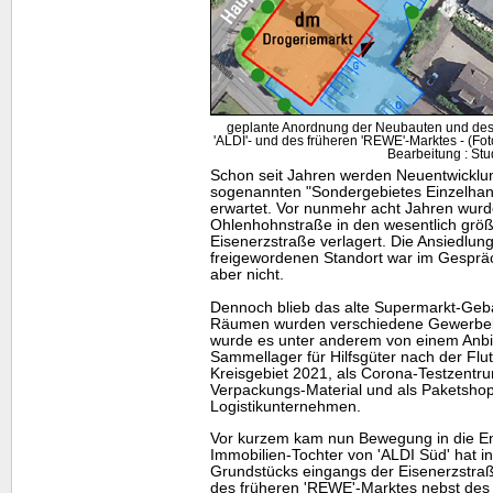
geplante Anordnung der Neubauten und des
'ALDI'- und des früheren 'REWE'-Marktes - (F
Bearbeitung : Stu
Schon seit Jahren werden Neuentwicklu
sogenannten "Sondergebietes Einzelhan
erwartet. Vor nunmehr acht Jahren wur
Ohlenhohnstraße in den wesentlich grö
Eisenerzstraße verlagert. Die Ansiedlu
freigewordenen Standort war im Gespräch
aber nicht.
Dennoch blieb das alte Supermarkt-Gebä
Räumen wurden verschiedene Gewerbebe
wurde es unter anderem von einem Anbie
Sammellager für Hilfsgüter nach der Flut
Kreisgebiet 2021, als Corona-Testzentr
Verpackungs-Material und als Paketshop
Logistikunternehmen.
Vor kurzem kam nun Bewegung in die Ent
Immobilien-Tochter von 'ALDI Süd' hat i
Grundstücks eingangs der Eisenerzstr
des früheren 'REWE'-Marktes nebst des