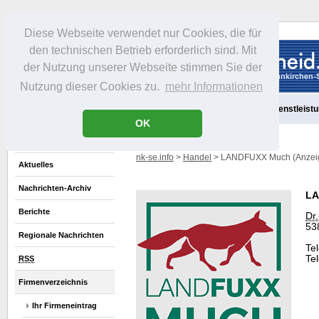
Diese Webseite verwendet nur Cookies, die für
den technischen Betrieb erforderlich sind. Mit
der Nutzung unserer Webseite stimmen Sie der
Nutzung dieser Cookies zu.
mehr Informationen
Aktuelles
Portrait
Freizeit
Gastronomie
Handel
Dienstleist
OK
nk-se.info
>
Handel
> LANDFUXX Much (Anzei
Aktuelles
Nachrichten-Archiv
LA
Berichte
Dr.
53
Regionale Nachrichten
Te
Te
RSS
Firmenverzeichnis
Ihr Firmeneintrag