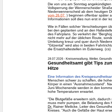
Die von uns am Sonntag angekündigten 
Vollsperrung der Wennerscheider Straße 
Niederwennerscheid ab dem heutigen D
vom 26.07.
) beginnen offenbar später a
Informationen soll dies nun erst in de
Wie in Fällen solcher Verschiebungen übli
bei den geplanten und an den Halteste
des Fahrplans. So verkehrt der "Berghüpf
nicht mehr auf der üblichen Route, sonde
Umleitung kreuz und quer durch Niederw
"Gitzental" wird also in beiden Fahrtrich
die Ersatzhaltestellen im Eulenweg. (cs)
28.07.2026 - Kreisverwaltung, Wetter, Gesundh
Gesundheitsamt gibt Tips zum 
Hitze
Eine Information des Kreisgesundheitsa
Menschen schwer zu schaffen, die hohe
Körper in einen "Ausnahmezustand". Nac
Juni-Wochenende werden in den komme
hohe Temperaturen erwartet.
"Die Blutgefäße erweitern sich, dadurch 
muss mehr pumpen, die Belastung des He
Dr.
Rainer Meilicke, Leiter des Gesundh
Kreises. "Auch die Gefäße der Haut erw