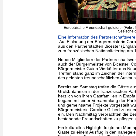
Europäische Freundschaft gefeiert - (Foto :
Seelscheid
Eine Information des Partnerschaftsvere
Auf Einladung der Bürgermeisterin Carol
aus den Partnerstädten
Bicester
(Englan
zum französischen Nationalfeiertag am 1
Neben Mitgliedern der Partnerschaftsv
auch der Bürgermeister von
Bicester
, Co
Bürgermeister Guido Vierkötter aus Neun
Treffen stand ganz im Zeichen der inter
des gelebten freundschaftlichen Austaus
Bereits am Samstag trafen die Gäste a
Großbritannien in der französischen Pa
herzlich von ihren Gastfamilien in Em
begann mit einer Versammlung der Partn
und gemeinsame Projekte vorgestellt wu
Bürgermeisterin Caroline Gilbert zu e
ein. Den Nachmittag verbrachten die Be
bestehende Freundschaften zu pflegen 
Ein kulturelles
Highlight
folgte am Montag
Gäste zu einem Ausflug in den nahege