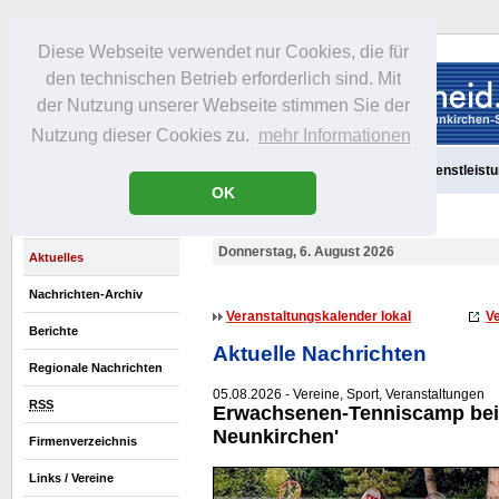
Diese Webseite verwendet nur Cookies, die für
den technischen Betrieb erforderlich sind. Mit
der Nutzung unserer Webseite stimmen Sie der
Nutzung dieser Cookies zu.
mehr Informationen
Aktuelles
Portrait
Freizeit
Gastronomie
Handel
Dienstleist
OK
Donnerstag, 6. August 2026
Aktuelles
Nachrichten-Archiv
Veranstaltungskalender lokal
Ve
Berichte
Aktuelle Nachrichten
Regionale Nachrichten
05.08.2026 - Vereine, Sport, Veranstaltungen
RSS
Erwachsenen-Tenniscamp bei
Neunkirchen'
Firmenverzeichnis
Links / Vereine