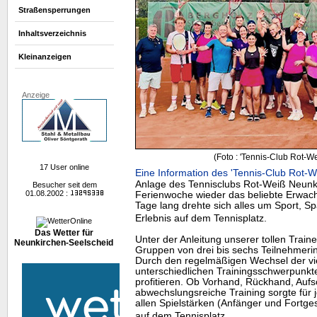
Straßensperrungen
Inhaltsverzeichnis
Kleinanzeigen
Anzeige
(Foto : 'Tennis-Club Rot-W
17 User online
Eine Information des 'Tennis-Club Rot
Anlage des Tennisclubs Rot-Weiß Neunki
Besucher seit dem
01.08.2002 :
Ferienwoche wieder das beliebte Erwac
Tage lang drehte sich alles um Sport,
Erlebnis auf dem Tennisplatz.
Das Wetter für
Unter der Anleitung unserer tollen Traine
Neunkirchen-Seelscheid
Gruppen von drei bis sechs Teilnehmerin
Durch den regelmäßigen Wechsel der vie
unterschiedlichen Trainingsschwerpunkte
profitieren. Ob Vorhand, Rückhand, Aufsc
abwechslungsreiche Training sorgte für 
allen Spielstärken (Anfänger und Fortge
auf dem Tennisplatz.