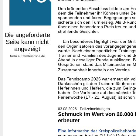
Den krönenden Abschluss bildete am Freit
dem die Teilnehmer ihr Können unter Bew
spannenden und fairen Begegnungen set
sicherte sich den Turniersieg. Als B-Run
über einen besonderen Preis freuen und 
strahlende Gesichter.
Ein besonderes
Highlight
war der Gril
den Organisatoren des vorangegangene
wurde. Nach einem sportlichen Trainingst
Trainer und Familien des Jugend- und
Mehr auf
wetteronline.de
Abend in geselliger Runde ausklingen. B
Gesprächen stand das Miteinander im Mi
Zusammenhalt innerhalb des Vereins.
Das Tenniscamp 2026 war erneut ein voll
Dankeschön gilt den Trainern für ihren e
Helferinnen und Helfern, die zum Gelin
haben. Die Vorfreude auf das nächste Te
Ferienwoche (17.- 21. August) ist schon 
03.08.2026 - Polizeimeldungen
Schmuck im Wert von 20.000 
erbeutet
Eine Information der Kreispolizeibehörde
vergangenen Freitag (31.07.) Opfer eine