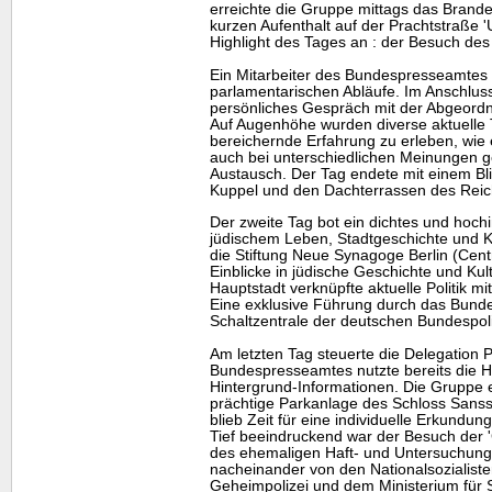
erreichte die Gruppe mittags das Brand
kurzen Aufenthalt auf der Prachtstraße 
Highlight
des Tages an : der Besuch de
Ein Mitarbeiter des Bundespresseamtes e
parlamentarischen Abläufe. Im Anschluss 
persönliches Gespräch mit der Abgeord
Auf Augenhöhe wurden diverse aktuelle 
bereichernde Erfahrung zu erleben, wie 
auch bei unterschiedlichen Meinungen ge
Austausch. Der Tag endete mit einem Bli
Kuppel und den Dachterrassen des Rei
Der zweite Tag bot ein dichtes und hoc
jüdischem Leben, Stadtgeschichte und 
die Stiftung Neue Synagoge Berlin (Cen
Einblicke in jüdische Geschichte und Kul
Hauptstadt verknüpfte aktuelle Politik mi
Eine exklusive Führung durch das Bunde
Schaltzentrale der deutschen Bundespoli
Am letzten Tag steuerte die Delegation 
Bundespresseamtes nutzte bereits die Hin
Hintergrund-Informationen. Die Gruppe e
prächtige Parkanlage des Schloss Sansso
blieb Zeit für eine individuelle Erkundun
Tief beeindruckend war der Besuch der 
des ehemaligen Haft- und Untersuchung
nacheinander von den Nationalsozialiste
Geheimpolizei und dem Ministerium für 