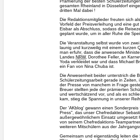
Prämierung der besten Schülerzeitunge
gesamten Rheinland in Düsseldorf eing
dritten Mal dabei !
Die Redaktionsmitglieder freuten sich als
Vorfeld der Preisverleihung und eine gu
Eisbar als Abschluss, sodass die Reisez
geplant wurde, um in aller Ruhe die Sp
Die Veranstaltung selbst wurde von zwe
launig und kurzweilig mit einem kurzen 
man erfuhr, dass die anwesende Minister
Landes
NRW
, Dorothee Feller, an Karne
Yoda verkleidet war und dass Michael Br
ein Fan von Nina Chuba ist.
Die Anwesenheit beider unterstrich die 
Schülerzeitungsarbeit gerade in Zeiten, in
der Presse von manchem in Frage gestell
Breuer stellten jede der prämierten Sch
und wertschätzend vor, und als es schlie
kam, stieg die Spannung in unserer Reih
Der 'AKblog' gewann einen Sonderpreis 
Press", das unser Chefredakteur Sebasti
außergewöhnlichem Einsatz umgesetzt hat
von seinem Chefredaktions-Teampartner
weiteren Mitschülern aus der Jahrgangss
Gemeinsam und eigenständig leiten die 