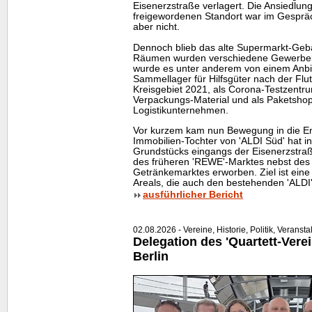
Eisenerzstraße verlagert. Die Ansiedlu
freigewordenen Standort war im Gespräch
aber nicht.
Dennoch blieb das alte Supermarkt-Gebä
Räumen wurden verschiedene Gewerbebe
wurde es unter anderem von einem Anbie
Sammellager für Hilfsgüter nach der Flut
Kreisgebiet 2021, als Corona-Testzentr
Verpackungs-Material und als Paketshop
Logistikunternehmen.
Vor kurzem kam nun Bewegung in die Ent
Immobilien-Tochter von 'ALDI Süd' hat i
Grundstücks eingangs der Eisenerzstr
des früheren 'REWE'-Marktes nebst des
Getränkemarktes erworben. Ziel ist ei
Areals, die auch den bestehenden 'ALDI'
ausführlicher Bericht
02.08.2026 - Vereine, Historie, Politik, Veranst
Delegation des 'Quartett-Verei
Berlin