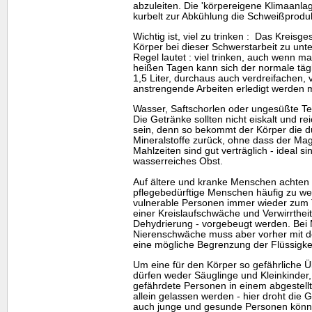
abzuleiten. Die 'körpereigene Klimaanla
kurbelt zur Abkühlung die Schweißproduk
Wichtig ist, viel zu trinken : Das Kreis
Körper bei dieser Schwerstarbeit zu unter
Regel lautet : viel trinken, auch wenn m
heißen Tagen kann sich der normale tägl
1,5 Liter, durchaus auch verdreifachen, 
anstrengende Arbeiten erledigt werden 
Wasser, Saftschorlen oder ungesüßte Te
Die Getränke sollten nicht eiskalt und 
sein, denn so bekommt der Körper die d
Mineralstoffe zurück, ohne dass der Magen
Mahlzeiten sind gut verträglich - ideal 
wasserreiches Obst.
Auf ältere und kranke Menschen achten 
pflegebedürftige Menschen häufig zu wen
vulnerable Personen immer wieder zum 
einer Kreislaufschwäche und Verwirrthei
Dehydrierung - vorgebeugt werden. Bei
Nierenschwäche muss aber vorher mit d
eine mögliche Begrenzung der Flüssigkeit
Um eine für den Körper so gefährliche Ü
dürfen weder Säuglinge und Kleinkinder
gefährdete Personen in einem abgestell
allein gelassen werden - hier droht die 
auch junge und gesunde Personen können