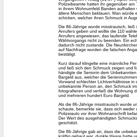
Polizeibeamte hatten ihr gegenüber am T
in ihrem Wohnumfeld Banden aufhalten 
ältere Menschen beklauen. Man würde ei
schicken, welcher ihren Schmuck in Au
Die 86-Jährige wurde misstrauisch, ließ
Anrufers geben und wollte die 110 wähle
Anrufers angewiesen, das laufende Tel
Wählvorgangs nicht zu beenden. Ein ech
dadurch nicht zustande. Die Neunkirchen
auf Nachfrage wurden die falschen Ang
bestätigt.
Kurz darauf klingelte eine männliche Pe
und ließ sich den Schmuck zeigen und fo
händigte die Seniorin dem Unbekannten 
Bargeld aus, welcher die Seriennummern
Vorwand schlechter Lichtverhältnisse i
unbekannte Person an, den Schmuck im 
fotografieren und verließ die Wohnung 
und mehreren hundert Euro Bargeld.
Als die 86-Jährige misstrauisch wurde u
schaute, bemerkte sie, dass sich weder
Polizeiauto vor ihrer Wohnanschrift befan
Der Wert des ausgehändigten Schmucks 
geschätzt.
Die 86-Jährige gab an, dass die unbeka
kräftig gebaut war, dunkle Haare hatte u