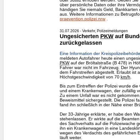
oder Justiz erhoben werden. Geben Sie t
über persönliche Daten oder ihre Vermö
händigen Sie niemals Geld, Bankkarte
aus. Weitere Informationen zu Betrugsf
praevention.polizei.nrw
.
31.07.2026 - Verkehr, Polizeimeldungen
Ungesicherten
PKW
auf Bund
zurückgelassen
Eine Information der Kreispolizeibehörde
meldeten Autofahrer heute einen ungesi
PKW
auf der Bröltalstraße (B 478) in Hö
Fahrer war nicht im Fahrzeug. Der Hyund
dem Fahrstreifen abgestellt. Erlaubt ist 
Höchstgeschwindigkeit von 70
km
/h
.
Bis zum Eintreffen der Polizei wurde di
und einem Krankenwagen, der zufällig v
Zu einem Unfall war es nicht gekommen
Beweismittel sichergestellt. Die Polizei
fand ihn schließlich in der Nähe einer Br
Der 33-Jährige erklärte, er habe den W
stehenlassen. Er wirkte auf die Beamten
des Sachverhalts auf die Polizeiwache g
ihn ein Krankenwagen in eine Landesklin
wegen des Verdachts des gefährlichen Ei
läuft weiter.