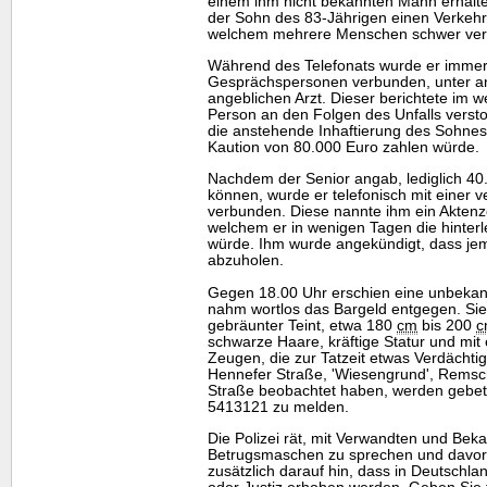
einem ihm nicht bekannten Mann erhalte
der Sohn des 83-Jährigen einen Verkehrs
welchem mehrere Menschen schwer verl
Während des Telefonats wurde er immer
Gesprächspersonen verbunden, unter a
angeblichen Arzt. Dieser berichtete im w
Person an den Folgen des Unfalls verst
die anstehende Inhaftierung des Sohnes
Kaution von 80.000 Euro zahlen würde.
Nachdem der Senior angab, lediglich 40
können, wurde er telefonisch mit einer v
verbunden. Diese nannte ihm ein Aktenz
welchem er in wenigen Tagen die hinterl
würde. Ihm wurde angekündigt, dass j
abzuholen.
Gegen 18.00 Uhr erschien eine unbeka
nahm wortlos das Bargeld entgegen. Sie 
gebräunter Teint, etwa 180
cm
bis 200
c
schwarze Haare, kräftige Statur und mit
Zeugen, die zur Tatzeit etwas Verdächti
Hennefer Straße, 'Wiesengrund', Remsc
Straße beobachtet haben, werden gebete
5413121 zu melden.
Die Polizei rät, mit Verwandten und Beka
Betrugsmaschen zu sprechen und davor z
zusätzlich darauf hin, dass in Deutschla