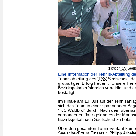
(Foto : '
TSV
Seels
Eine Information der Tennis-Abteilung de
Tennisabteilung des '
TSV
Seelscheid' dar
großartigen Erfolg freuen : Unsere Her
Bezirkspokal erfolgreich verteidigt und d
bestätigt.
Im Finale am 19. Juli auf der Tennisanl
sich das
Team
in einer spannenden Beg
'TuS Waldbröl' durch. Nach dem überra
vergangenen Jahr gelang es der Mannsc
Bezirkspokal nach Seelscheid zu holen.
Über den gesamten Turnierverlauf kamen 
Seelscheid' zum Einsatz : Philipp Arbeite