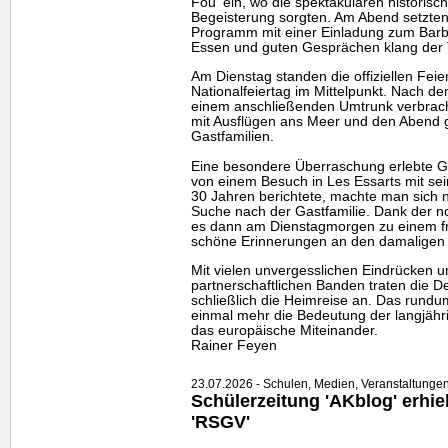
Fou' ein, wo die spektakulären historis
Begeisterung sorgten. Am Abend setzten
Programm mit einer Einladung zum Barb
Essen und guten Gesprächen klang der T
Am Dienstag standen die offiziellen Feie
Nationalfeiertag im Mittelpunkt. Nach d
einem anschließenden Umtrunk verbrach
mit Ausflügen ans Meer und den Abend 
Gastfamilien.
Eine besondere Überraschung erlebte G
von einem Besuch in Les Essarts mit sei
30 Jahren berichtete, machte man sich 
Suche nach der Gastfamilie. Dank der
es dann am Dienstagmorgen zu einem f
schöne Erinnerungen an den damaligen
Mit vielen unvergesslichen Eindrücken u
partnerschaftlichen Banden traten die 
schließlich die Heimreise an. Das rundu
einmal mehr die Bedeutung der langjähri
das europäische Miteinander.
Rainer Feyen
23.07.2026 - Schulen, Medien, Veranstaltunge
Schülerzeitung 'AKblog' erhie
'RSGV'