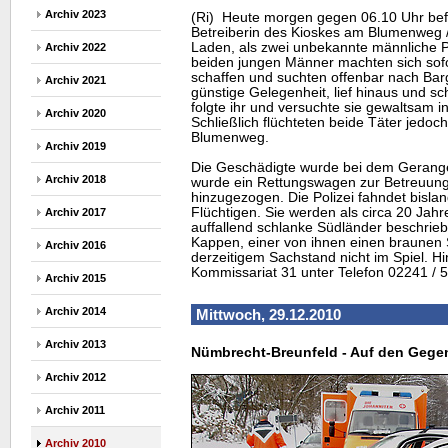
Archiv 2023
(Ri) Heute morgen gegen 06.10 Uhr befa
Betreiberin des Kioskes am Blumenweg / 
Laden, als zwei unbekannte männliche 
Archiv 2022
beiden jungen Männer machten sich sof
schaffen und suchten offenbar nach Barge
Archiv 2021
günstige Gelegenheit, lief hinaus und sc
folgte ihr und versuchte sie gewaltsam 
Archiv 2020
Schließlich flüchteten beide Täter jedoc
Blumenweg.
Archiv 2019
Die Geschädigte wurde bei dem Gerangel 
Archiv 2018
wurde ein Rettungswagen zur Betreuung
hinzugezogen. Die Polizei fahndet bisla
Flüchtigen. Sie werden als circa 20 Jahr
Archiv 2017
auffallend schlanke Südländer beschrie
Kappen, einer von ihnen einen braunen 
Archiv 2016
derzeitigem Sachstand nicht im Spiel. H
Kommissariat 31 unter Telefon 02241 /
Archiv 2015
Archiv 2014
Mittwoch, 29.12.2010
Archiv 2013
Nümbrecht-Breunfeld - Auf den Gegen
Archiv 2012
Archiv 2011
Archiv 2010