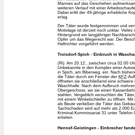
Mannes auf das Geschehen aufmerksam u
weiteren Verlauf mit einer Arbeitsschaufe
Dabei erlitt der 49-jährige erhebliche K
erlag.
Der Täter wurde festgenommen und verw
Motivlage ist derzeit noch unklar. Vieles 
Hintergrund ein langjähriger Nachbarsch
Opfer um das Wegerecht war. Der Beschu
Haftrichter vorgeführt werden.
Troisdorf-Spich - Einbruch in Wasch
(Ri) Am 20.12., zwischen circa 02.00 Uh
Unbekannte in den Komplex einer Auto
in Spich, am Biberweg, ein. Nach bishe
die Täter durch ein Fenster der
KFZ
-Auf
öffneten sie anschließend eine schwere 
Waschhalle. Nach dem Aufbruch mehrere
Obergeschoss, wo sie einen Kassenbehä
stahlen. Vergeblich versuchten die Täte
mit einem Winkelschleifer zu öffnen. Mi
als Beute verließen die Täter das Gebä
Sachschaden wird auf mehr als 2.000 Eu
Kriminal-Kommissariat 31 unter Telefon
erbeten.
Hennef-Geistingen - Einbrecher fande