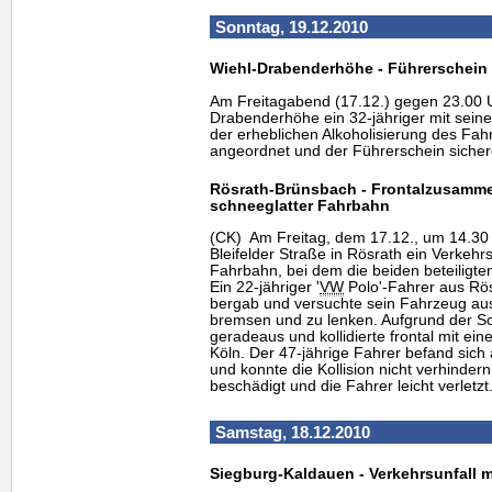
Sonntag, 19.12.2010
Wiehl-Drabenderhöhe - Führerschein v
Am Freitagabend (17.12.) gegen 23.00 U
Drabenderhöhe ein 32-jähriger mit sei
der erheblichen Alkoholisierung des Fah
angeordnet und der Führerschein sicherg
Rösrath-Brünsbach - Frontalzusamm
schneeglatter Fahrbahn
(CK) Am Freitag, dem 17.12., um 14.30 U
Bleifelder Straße in Rösrath ein Verkehrs
Fahrbahn, bei dem die beiden beteiligt
Ein 22-jähriger '
VW
Polo'-Fahrer aus Rösr
bergab und versuchte sein Fahrzeug au
bremsen und zu lenken. Aufgrund der Sch
geradeaus und kollidierte frontal mit ei
Köln. Der 47-jährige Fahrer befand sic
und konnte die Kollision nicht verhinde
beschädigt und die Fahrer leicht verletzt
Samstag, 18.12.2010
Siegburg-Kaldauen - Verkehrsunfall 