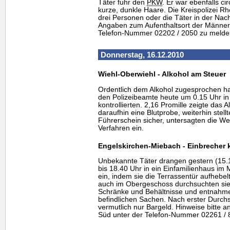
Täter fuhr den
PKW
. Er war ebenfalls ci
kurze, dunkle Haare. Die Kreispolizei Rhe
drei Personen oder die Täter in der Na
Angaben zum Aufenthaltsort der Männer
Telefon-Nummer 02202 / 2050 zu melde
Donnerstag, 16.12.2010
Wiehl-Oberwiehl - Alkohol am Steuer
Ordentlich dem Alkohol zugesprochen ha
den Polizeibeamte heute um 0.15 Uhr in
kontrollierten. 2,16 Promille zeigte das A
daraufhin eine Blutprobe, weiterhin stel
Führerschein sicher, untersagten die Weit
Verfahren ein.
Engelskirchen-Miebach - Einbrecher
Unbekannte Täter drangen gestern (15.12
bis 18.40 Uhr in ein Einfamilienhaus im
ein, indem sie die Terrassentür aufhebe
auch im Obergeschoss durchsuchten sie
Schränke und Behältnisse und entnahmen
befindlichen Sachen. Nach erster Durchs
vermutlich nur Bargeld. Hinweise bitte 
Süd unter der Telefon-Nummer 02261 / 