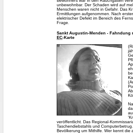
Bewohners war in den Rauchgasen verend
unbewohnbar. Der Schaden wird auf meh
Menschen waren nicht in Gefahr. Das Kr
Ermittlungen aufgenommen. Nach erste
elektrischer Defekt im Bereich des Fern
Frage.
Sankt Augustin-Menden - Fahndung n
EC
-Karte
(R
jä
Ge
Pf
Ap
eh
be
Ka
(A
Po
Ab
Kö
Na
da
au
'K
veröffentlicht. Das Regional-Kommissari
Taschendiebstahls und Computerbetrug. 
Bevölkerung um Mithilfe. Wer kennt die