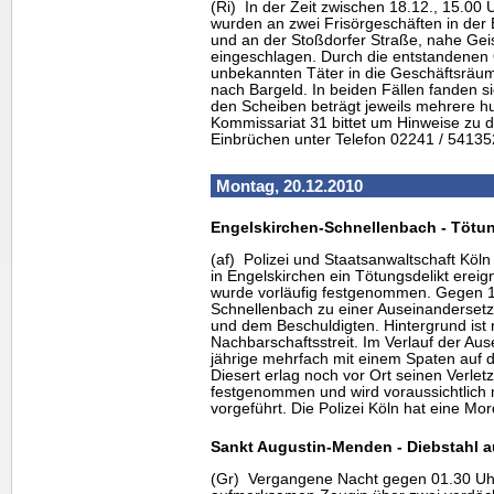
(Ri) In der Zeit zwischen 18.12., 15.00 
wurden an zwei Frisörgeschäften in der
und an der Stoßdorfer Straße, nahe Geis
eingeschlagen. Durch die entstandenen 
unbekannten Täter in die Geschäftsräum
nach Bargeld. In beiden Fällen fanden s
den Scheiben beträgt jeweils mehrere hu
Kommissariat 31 bittet um Hinweise zu 
Einbrüchen unter Telefon 02241 / 54135
Montag, 20.12.2010
Engelskirchen-Schnellenbach - Tötun
(af) Polizei und Staatsanwaltschaft Köln
in Engelskirchen ein Tötungsdelikt ereig
wurde vorläufig festgenommen. Gegen 13
Schnellenbach zu einer Auseinanderset
und dem Beschuldigten. Hintergrund ist 
Nachbarschaftsstreit. Im Verlauf der Au
jährige mehrfach mit einem Spaten auf 
Diesert erlag noch vor Ort seinen Verle
festgenommen und wird voraussichtlich 
vorgeführt. Die Polizei Köln hat eine Mo
Sankt Augustin-Menden - Diebstahl 
(Gr) Vergangene Nacht gegen 01.30 Uhr 