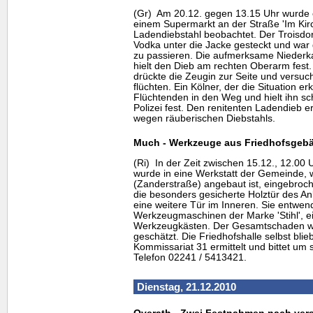
(Gr) Am 20.12. gegen 13.15 Uhr wurde ei
einem Supermarkt an der Straße 'Im Kirc
Ladendiebstahl beobachtet. Der Troisdor
Vodka unter die Jacke gesteckt und war
zu passieren. Die aufmerksame Niederkas
hielt den Dieb am rechten Oberarm fest. D
drückte die Zeugin zur Seite und versuc
flüchten. Ein Kölner, der die Situation er
Flüchtenden in den Weg und hielt ihn sch
Polizei fest. Den renitenten Ladendieb e
wegen räuberischen Diebstahls.
Much - Werkzeuge aus Friedhofsgeb
(Ri) In der Zeit zwischen 15.12., 12.00 
wurde in eine Werkstatt der Gemeinde, w
(Zanderstraße) angebaut ist, eingebroch
die besonders gesicherte Holztür des A
eine weitere Tür im Inneren. Sie entwen
Werkzeugmaschinen der Marke 'Stihl', 
Werkzeugkästen. Der Gesamtschaden wi
geschätzt. Die Friedhofshalle selbst blie
Kommissariat 31 ermittelt und bittet um 
Telefon 02241 / 5413421.
Dienstag, 21.12.2010