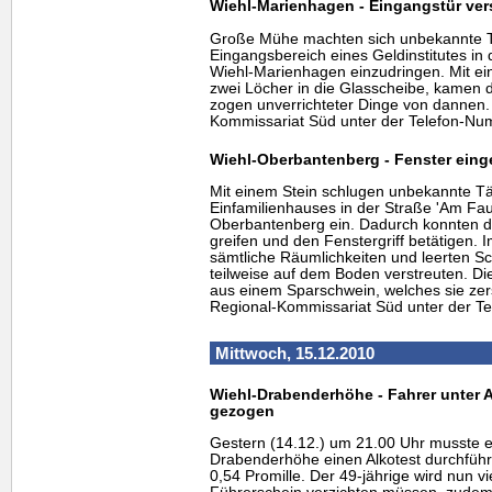
Wiehl-Marienhagen - Eingangstür ve
Große Mühe machten sich unbekannte T
Eingangsbereich eines Geldinstitutes in
Wiehl-Marienhagen einzudringen. Mit e
zwei Löcher in die Glasscheibe, kamen d
zogen unverrichteter Dinge von dannen. 
Kommissariat Süd unter der Telefon-Nu
Wiehl-Oberbantenberg - Fenster ein
Mit einem Stein schlugen unbekannte Tä
Einfamilienhauses in der Straße 'Am Fau
Oberbantenberg ein. Dadurch konnten d
greifen und den Fenstergriff betätigen.
sämtliche Räumlichkeiten und leerten Sc
teilweise auf dem Boden verstreuten. D
aus einem Sparschwein, welches sie zer
Regional-Kommissariat Süd unter der T
Mittwoch, 15.12.2010
Wiehl-Drabenderhöhe - Fahrer unter 
gezogen
Gestern (14.12.) um 21.00 Uhr musste ei
Drabenderhöhe einen Alkotest durchführ
0,54 Promille. Der 49-jährige wird nun 