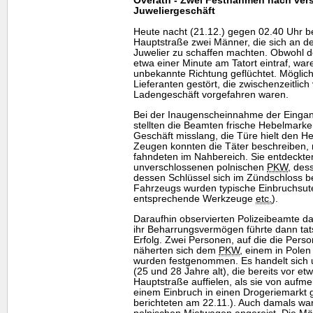
Overath - Zwei Festnahmen nach ver
Juweliergeschäft
Heute nacht (21.12.) gegen 02.40 Uhr b
Hauptstraße zwei Männer, die sich an de
Juwelier zu schaffen machten. Obwohl d
etwa einer Minute am Tatort eintraf, war
unbekannte Richtung geflüchtet. Möglich
Lieferanten gestört, die zwischenzeitlich
Ladengeschäft vorgefahren waren.
Bei der Inaugenscheinnahme der Eingan
stellten die Beamten frische Hebelmarke
Geschäft misslang, die Türe hielt den H
Zeugen konnten die Täter beschreiben,
fahndeten im Nahbereich. Sie entdeckte
unverschlossenen polnischen
PKW
, des
dessen Schlüssel sich im Zündschloss 
Fahrzeugs wurden typische Einbruchsute
entsprechende Werkzeuge
etc.
).
Daraufhin observierten Polizeibeamte 
ihr Beharrungsvermögen führte dann ta
Erfolg. Zwei Personen, auf die die Pers
näherten sich dem
PKW
, einem in Pole
wurden festgenommen. Es handelt sich 
(25 und 28 Jahre alt), die bereits vor e
Hauptstraße auffielen, als sie von auf
einem Einbruch in einen Drogeriemarkt 
berichteten am 22.11.). Auch damals wa