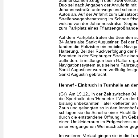
aufmerksamen Zeugin über zwei verdäch
Duo sei nach Angaben der Anruferin mit 
Johannesstraße unterwegs und schaue si
Autos an. Auf der Anfahrt zum Einsatzort 
Streifenwagenbesatzung im Schnee fris
welche von der Johannesstraße, Siegbur
zum Parkplatz eines Pflanzengroßhandel
Auf dem Parkplatz trafen die Beamten sc
34 Jahre alte Sankt Augustiner. Bei de
fanden die Polizisten ein mobiles Navig
Halterung. Bei der Rückverfolgung der 
Beamten in der Siegburger Straße eine
auffinden. Ermittlungen beim Halter er
Navigationssystem aus seinem Fahrzeug
Sankt Augustiner wurden vorläufig fest
Sankt Augustin gebracht.
Hennef - Einbruch in Turnhalle an de
(Gr) Am 19.12., in der Zeit zwischen 04
die Sporthalle des 'Hennefer TV' an der
bislang unbekannten Täter kletterten an
Zaun und gelangten so in den Innenhof 
schlugen sie die Scheibe einer Fluchttür
durch die entstandene Öffnung. Im Geb
einen Umkleideraum im Erdgeschoss auf
einer vergangenen Weihnachtsfeier geg
Im weiteren Verlauf gingen sie in die T