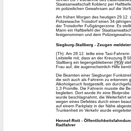
Staatsanwaltschaft Koblenz per Haftbefe
im polizeilichen Gewahrsam auf die Vorf
Am frühen Morgen des heutigen 29.12. ü
Polizeiwache Troisdorf einen 34-jährige
der Troisdorfer Fußgängerzone. Es stell
Mann ein Haftbefehl der Staatsanwaltsch
festgenommen und dem Polizeigewahrsa
Siegburg-Stallberg - Zeugen meldete
(Th) Am 28.12. teilte eine Taxi-Fahreri
Leitstelle mit, dass an der Kreuzung B 56
Stallberg ein liegengebliebener
PKW
ste
Frau auf, die augenscheinlich Hilfe benöt
Die Beamten einer Siegburger Funkstreif
die sich auch als Fahrerin zu erkennen g
Alkoholgeruch festgestellt, ein durchgef
1,3 Promille. Die Fahrerin musste die B
begleiten. Dort wurde ihr eine Blutprob
wurde beschlagnahmt, die Weiterfahrt w
wegen eines Defektes durch einen beau
auf einem Parkplatz in der Nähe abgeste
Trunkenheit im Verkehr wurde eingeleitet
Hennef-Rott - Öffentlichkeitsfahndun
Radfahrer