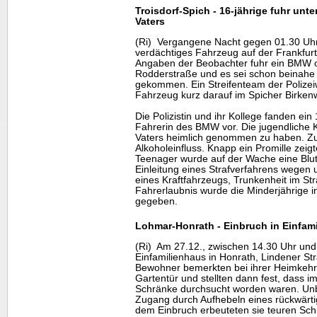
Troisdorf-Spich - 16-jährige fuhr unt
Vaters
(Ri) Vergangene Nacht gegen 01.30 Uh
verdächtiges Fahrzeug auf der Frankfurt
Angaben der Beobachter fuhr ein BMW oh
Rodderstraße und es sei schon beinahe 
gekommen. Ein Streifenteam der Polizei
Fahrzeug kurz darauf im Spicher Birke
Die Polizistin und ihr Kollege fanden ei
Fahrerin des BMW vor. Die jugendliche K
Vaters heimlich genommen zu haben. Zu
Alkoholeinfluss. Knapp ein Promille zeig
Teenager
wurde auf der Wache eine Bl
Einleitung eines Strafverfahrens wege
eines Kraftfahrzeugs, Trunkenheit im S
Fahrerlaubnis wurde die Minderjährige in
gegeben.
Lohmar-Honrath - Einbruch in Einfam
(Ri) Am 27.12., zwischen 14.30 Uhr und 
Einfamilienhaus in Honrath, Lindener St
Bewohner bemerkten bei ihrer Heimkehr
Gartentür und stellten dann fest, dass 
Schränke durchsucht worden waren. Unb
Zugang durch Aufhebeln eines rückwärtig
dem Einbruch erbeuteten sie teuren Sch