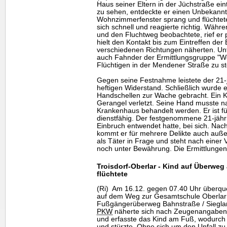
Haus seiner Eltern in der Jüchstraße ei
zu sehen, entdeckte er einen Unbekann
Wohnzimmerfenster sprang und flüchtete
sich schnell und reagierte richtig. Währ
und den Fluchtweg beobachtete, rief er
hielt den Kontakt bis zum Eintreffen der
verschiedenen Richtungen näherten. Unt
auch Fahnder der Ermittlungsgruppe "W
Flüchtigen in der Mendener Straße zu st
Gegen seine Festnahme leistete der 21-
heftigen Widerstand. Schließlich wurde e
Handschellen zur Wache gebracht. Ein 
Gerangel verletzt. Seine Hand musste n
Krankenhaus behandelt werden. Er ist f
dienstfähig. Der festgenommene 21-jähr
Einbruch entwendet hatte, bei sich. Nac
kommt er für mehrere Delikte auch auße
als Täter in Frage und steht nach einer
noch unter Bewährung. Die Ermittlungen
Troisdorf-Oberlar - Kind auf Überweg
flüchtete
(Ri) Am 16.12. gegen 07.40 Uhr überqu
auf dem Weg zur Gesamtschule Oberlar
Fußgängerüberweg Bahnstraße / Sieglare
PKW
näherte sich nach Zeugenangaben z
und erfasste das Kind am Fuß, wodurch
und stürzte. Ohne sich um den Unfall zu