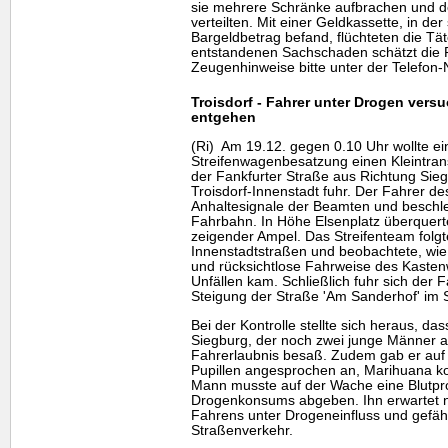
sie mehrere Schränke aufbrachen und d
verteilten. Mit einer Geldkassette, in der 
Bargeldbetrag befand, flüchteten die Tä
entstandenen Sachschaden schätzt die P
Zeugenhinweise bitte unter der Telefo
Troisdorf - Fahrer unter Drogen versu
entgehen
(Ri) Am 19.12. gegen 0.10 Uhr wollte ei
Streifenwagenbesatzung einen Kleintransp
der Fankfurter Straße aus Richtung Si
Troisdorf-Innenstadt fuhr. Der Fahrer de
Anhaltesignale der Beamten und beschleu
Fahrbahn. In Höhe Elsenplatz überquerte
zeigender Ampel. Das Streifenteam fol
Innenstadtstraßen und beobachtete, wie
und rücksichtlose Fahrweise des Kaste
Unfällen kam. Schließlich fuhr sich der 
Steigung der Straße 'Am Sanderhof' im 
Bei der Kontrolle stellte sich heraus, da
Siegburg, der noch zwei junge Männer al
Fahrerlaubnis besaß. Zudem gab er auf
Pupillen angesprochen an, Marihuana k
Mann musste auf der Wache eine Blutpr
Drogenkonsums abgeben. Ihn erwartet n
Fahrens unter Drogeneinfluss und gefährl
Straßenverkehr.