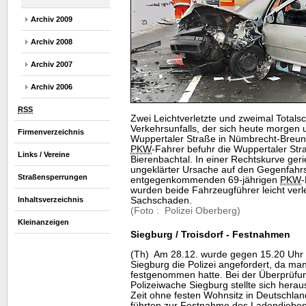
Archiv 2009
Archiv 2008
Archiv 2007
Archiv 2006
RSS
Zwei Leichtverletzte und zweimal Totalsc
Verkehrsunfalls, der sich heute morgen 
Firmenverzeichnis
Wuppertaler Straße in Nümbrecht-Breunfe
PKW
-Fahrer befuhr die Wuppertaler St
Links / Vereine
Bierenbachtal. In einer Rechtskurve geri
ungeklärter Ursache auf den Gegenfahrst
Straßensperrungen
entgegenkommenden 69-jährigen
PKW
wurden beide Fahrzeugführer leicht verl
Sachschaden.
Inhaltsverzeichnis
(Foto : Polizei Oberberg)
Kleinanzeigen
Siegburg / Troisdorf - Festnahmen
(Th) Am 28.12. wurde gegen 15.20 Uhr 
Siegburg die Polizei angefordert, da ma
festgenommen hatte. Bei der Überprüfu
Polizeiwache Siegburg stellte sich herau
Zeit ohne festen Wohnsitz in Deutschland
führten zur Festnahme des Ladendiebes,