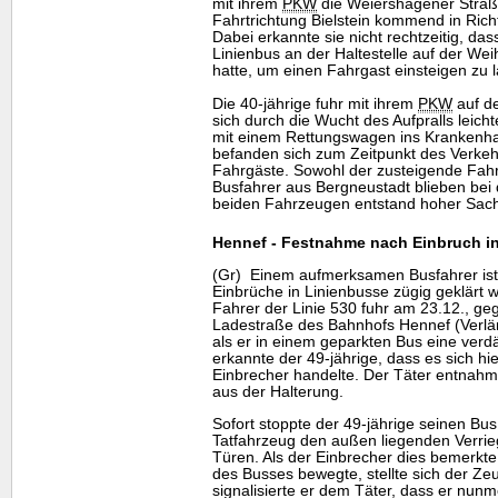
mit ihrem
PKW
die Weiershagener Straß
Fahrtrichtung Bielstein kommend in Ric
Dabei erkannte sie nicht rechtzeitig, dass
Linienbus an der Haltestelle auf der W
hatte, um einen Fahrgast einsteigen zu 
Die 40-jährige fuhr mit ihrem
PKW
auf d
sich durch die Wucht des Aufpralls leich
mit einem Rettungswagen ins Krankenha
befanden sich zum Zeitpunkt des Verkehr
Fahrgäste. Sowohl der zusteigende Fahr
Busfahrer aus Bergneustadt blieben bei d
beiden Fahrzeugen entstand hoher Sac
Hennef - Festnahme nach Einbruch i
(Gr) Einem aufmerksamen Busfahrer ist
Einbrüche in Linienbusse zügig geklärt 
Fahrer der Linie 530 fuhr am 23.12., ge
Ladestraße des Bahnhofs Hennef (Verlä
als er in einem geparkten Bus eine verd
erkannte der 49-jährige, dass es sich hie
Einbrecher handelte. Der Täter entnah
aus der Halterung.
Sofort stoppte der 49-jährige seinen Bus
Tatfahrzeug den außen liegenden Verr
Türen. Als der Einbrecher dies bemerkte 
des Busses bewegte, stellte sich der Ze
signalisierte er dem Täter, dass er nu