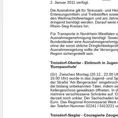
2. Januar 2011 verfügt.
Die Ausnahme gilt für Streusalz- und Hei
Enteisungsmitteln und Treibstoffen sowie
den Weihnachtsfeiertagen und am Jahre
dringend benötigt werden. Darauf weist
Rhein-Sieg-Kreises hin.
Für Transporte in Nordrhein-Westfalen wi
Ausnahmegenehmigung benötigt. Soweit
Bundesländer eine Ausnahmegenehmigung
ohne die sonst übliche Dringlichkeitsprüf
Ausnahmeregelung sollte die Versorgung
Region sichergestellt sein.
Troisdorf-Oberlar - Einbruch in Juge
'Europaschule'
(Gr) Zwischen Montag (20.12., 22.00 Uh
16.00 Uhr) wurde in das Jugend- und Sp
der Straße 'Am Bergeracker' eingebroc
die bislang unbekannten Täter, indem si
Kellergeschoss gewaltsam öffneten. In d
mehrere verschlossene Schränke auf. O
derzeit noch unklar. Der Sachschaden be
Euro. Das Regional-Kommissariat West s
der Telefon-Nummer 02241 / 5413221 u
Troisdorf-Sieglar - Couragierte Zeuge