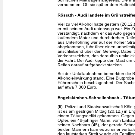
polnischen Mietwagen angereist. Die Mä
vernommen. Ob sie später dem Haftrichte
Rösrath - Audi landete im Grünstreife
Viel zu viel Alkohol hatte gestern (20.12.
er mit seinem Audi unterwegs war. Ein Ze
verständigt, nachdem er das Auto gegen
laufendem Motor und durchdrehen Reifen
aus Unterföhring war auf der Kölner St
abgekommen, fuhr über einen unbefesti
anschließend über den Gehweg. Dabei to
Verkehrszeichen, das daraufhin umknick
die Fahrt. Der Audi kippte den Mast um
Reifen darauf aufgebockt stecken.
Bei der Unfallaufnahme bemerkten die B
Alkoholeinwirkung stand. Eine Blutprob
Führerschein beschlagnahmt. Der Sachs
auf etwa 7.300 Euro.
Engelskirchen-Schnellenbach - Tötun
(lf) Polizei und Staatsanwaltschaft Köln
ist es am gestrigen Mittag (20.12.) in E
einem Tötungsdelikt gekommen. Gegen 
Opfer, ein 49-jähriger Mann, vom Einkau
seinen Nachbarn (45), der gerade Schn
beiden Männern kam es zu einer verbal
den lautstarken Streit wurde ein Famili