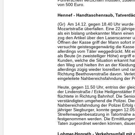
Führerschein verzichten müssen, zudem
von 500 Euro.
Hennef - Handtaschenraub, Tatverdäch
(Gr) Am 14.12. gegen 18.40 Uhr wurde de
Mozartstraße überfallen. Eine 22-jährige
als ein bislang unbekannter Mann einen 
zog den Artikel über den Laserscanner 
Öffnen der Kasse griff der Mann sofort in
versuchte geistesgegenwärtig die Kasse
allerdings vom Täter weggedrückt. Mit 
als Beute (in zweistelliger Höhe) ergriff
Kunden, welche die Situation erkannt hat
den Weg und hielten ihn an der Kleidung 
allerdings zügig wieder losreißen und r
Richtung Beethovenstraße davon. Verlet
eingeleitete Nahbereichsfahndung der Pol
Heute, gegen 11.50 Uhr, entriss der gle
der Lindenstraße / Ecke Heiligenstätter
flüchtete in Richtung Bahnhof. Die Senio
verständigten umgehend die Polizei. Die
Nahbereichsfahndung der Polizei Erfolg 
jähriger Siegburger, konnte gegen 12.05
Streifenwagenbesatzung in Tatortnähe an
festgenommen werden. Die Ermittlungen
Taten zugeordnet werden können, dauer
Lohmar-Honrath - Verkehrsunfall mit d