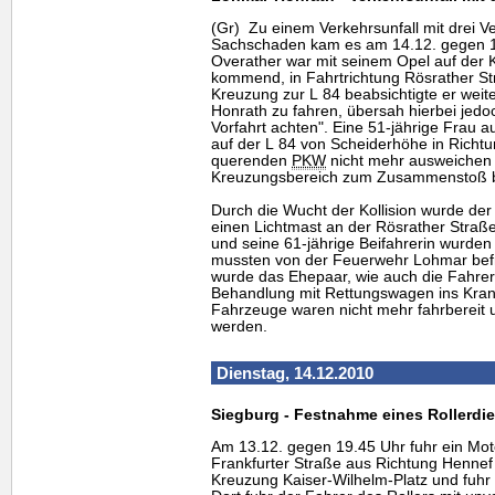
(Gr) Zu einem Verkehrsunfall mit drei V
Sachschaden kam es am 14.12. gegen 17
Overather war mit seinem Opel auf der 
kommend, in Fahrtrichtung Rösrather St
Kreuzung zur L 84 beabsichtigte er weit
Honrath zu fahren, übersah hierbei jed
Vorfahrt achten". Eine 51-jährige Frau a
auf der L 84 von Scheiderhöhe in Richt
querenden
PKW
nicht mehr ausweichen
Kreuzungsbereich zum Zusammenstoß b
Durch die Wucht der Kollision wurde der
einen Lichtmast an der Rösrather Straße
und seine 61-jährige Beifahrerin wurde
mussten von der Feuerwehr Lohmar befr
wurde das Ehepaar, wie auch die Fahrer
Behandlung mit Rettungswagen ins Kran
Fahrzeuge waren nicht mehr fahrbereit
werden.
Dienstag, 14.12.2010
Siegburg - Festnahme eines Rollerdi
Am 13.12. gegen 19.45 Uhr fuhr ein Moto
Frankfurter Straße aus Richtung Henne
Kreuzung Kaiser-Wilhelm-Platz und fuhr 