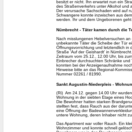
besitzt er nicht. Ihn erwartet nun ein S
des Straßenverkehrs unter Alkohol und 
Der verursache Sachschaden wird auf ru
Schwangere konnte inzwischen aus dem
werden. Ihr und dem Ungeborenen geht 
Nümbrecht - Täter kamen durch die T
Nach misslungenen Hebelversuchen an d
unbekannte Täter die Scheibe der Tür e
Öffnungsvorrichtung und letztendlich in 
Straße 'Auf der Geishardt' in Nümbrecht.
Zeitraum vom 25.12., 12.00 Uhr, bis zum
Einbrecher durchsuchten Schränke und 
konnten bei der Anzeigenaufnahme noch
Hinweise bitte an das Regional-Kommissa
Nummer 02261 / 81990.
Sankt Augustin-Niederpleis - Wohnu
(Ri) Am 24.12. gegen 14.00 Uhr wurden 
Wohnung in der siebten Etage eines H
Die Bewohner hatten starken Brandgeru
stellten fest, dass Rauch aus der daru
eine Öffnung der Badewannenverkleidun
untere Wohnung, deren Inhaber nicht zu
Das Apartment war voller Rauch. Ein kle
Wohnzimmer und konnte schnell gelösch