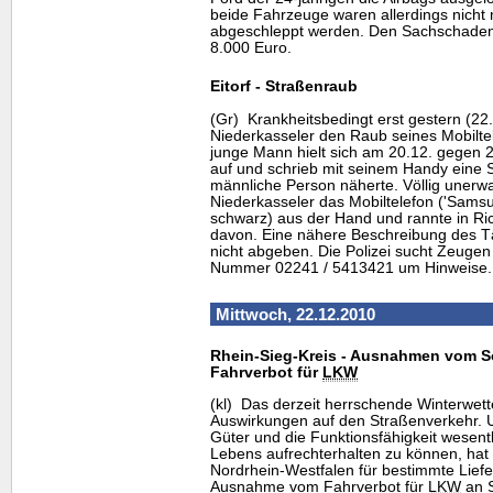
beide Fahrzeuge waren allerdings nicht
abgeschleppt werden. Den Sachschaden s
8.000 Euro.
Eitorf - Straßenraub
(Gr) Krankheitsbedingt erst gestern (22.
Niederkasseler den Raub seines Mobiltel
junge Mann hielt sich am 20.12. gegen 2
auf und schrieb mit seinem
Handy
eine S
männliche Person näherte. Völlig unerw
Niederkasseler das Mobiltelefon ('Sams
schwarz) aus der Hand und rannte in R
davon. Eine nähere Beschreibung des Tä
nicht abgeben. Die Polizei sucht Zeugen 
Nummer 02241 / 5413421 um Hinweise.
Mittwoch, 22.12.2010
Rhein-Sieg-Kreis - Ausnahmen vom S
Fahrverbot für
LKW
(kl) Das derzeit herrschende Winterwett
Auswirkungen auf den Straßenverkehr. 
Güter und die Funktionsfähigkeit wesentl
Lebens aufrechterhalten zu können, hat
Nordrhein-Westfalen für bestimmte Lief
Ausnahme vom Fahrverbot für
LKW
an S