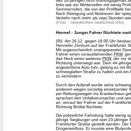
des 18-jährigen nicht ordnungsgemäß be
links war ein Winterreifen mit wenig Prof
Sommerreifen, die von der Profiltiefe h
Nach Reinigung und Abstreuen der spieg
Verkehr nach mehr als zwei Stunden wi
(Foto : neunkirchen-seelscheid.info)
Hennef - Junger Fahrer flüchtete nach
(Ri) Am 26.12. gegen 18.00 Uhr beobac
Hennefer Zentrum auf der Frankfurter St
Mit augenscheinlich unangepasster Gesc
Fahrer einen vorausfahrenden
PKW
, ge
das Heck eines weiteren
PKW
, der vor 
Richtung unterwegs war. Dem 44-jährige
angestoßene Auto fuhr, gelang es mit 
schneeglatten Straße zu halten und ei
zu verhindern.
Durch den Aufprall wurde seine schwanger
anderem wegen vorzeitig einsetzender 
per Rettungswagen ins Krankenhaus ge
sprachen den Unfallverursacher und sei
an, worauf der Fahrer auf der Frankfurt
Richtung Bröltal flüchtete.
Die polizeiliche Fahndung hatte wenig sp
jährige Siegburger und sein 23-jähriger 
Frankfurter Straße gestellt werden. Der 
Drogeneinfluss. Er musste eine Blutpro