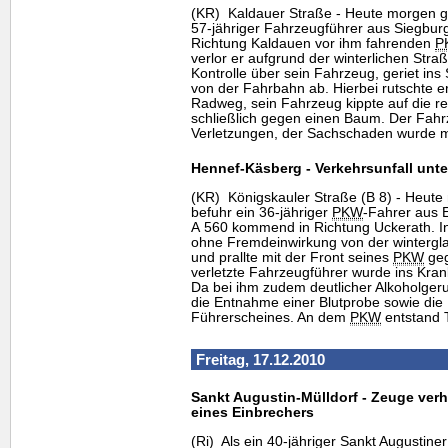
(KR) Kaldauer Straße - Heute morgen g
57-jähriger Fahrzeugführer aus Siegburg
Richtung Kaldauen vor ihm fahrenden
P
verlor er aufgrund der winterlichen Straße
Kontrolle über sein Fahrzeug, geriet ins
von der Fahrbahn ab. Hierbei rutschte e
Radweg, sein Fahrzeug kippte auf die rec
schließlich gegen einen Baum. Der Fahrze
Verletzungen, der Sachschaden wurde m
Hennef-Käsberg - Verkehrsunfall unte
(KR) Königskauler Straße (B 8) - Heut
befuhr ein 36-jähriger
PKW
-Fahrer aus 
A 560 kommend in Richtung Uckerath. In
ohne Fremdeinwirkung von der wintergl
und prallte mit der Front seines
PKW
geg
verletzte Fahrzeugführer wurde ins Kra
Da bei ihm zudem deutlicher Alkoholgeruc
die Entnahme einer Blutprobe sowie di
Führerscheines. An dem
PKW
entstand 
Freitag, 17.12.2010
Sankt Augustin-Mülldorf - Zeuge verh
eines Einbrechers
(Ri) Als ein 40-jähriger Sankt Augustin