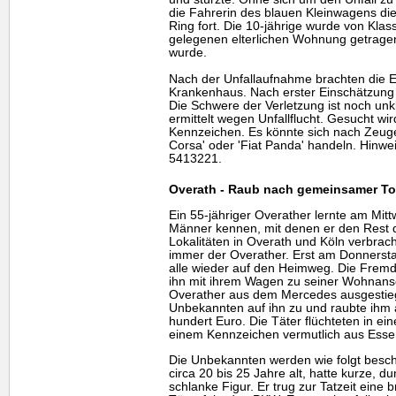
die Fahrerin des blauen Kleinwagens die
Ring fort. Die 10-jährige wurde von Kl
gelegenen elterlichen Wohnung getragen,
wurde.
Nach der Unfallaufnahme brachten die E
Krankenhaus. Nach erster Einschätzung i
Die Schwere der Verletzung ist noch un
ermittelt wegen Unfallflucht. Gesucht wi
Kennzeichen. Es könnte sich nach Zeu
Corsa' oder 'Fiat Panda' handeln. Hinwe
5413221.
Overath - Raub nach gemeinsamer To
Ein 55-jähriger Overather lernte am Mit
Männer kennen, mit denen er den Rest 
Lokalitäten in Overath und Köln verbrac
immer der Overather. Erst am Donnerst
alle wieder auf den Heimweg. Die Fremd
ihn mit ihrem Wagen zu seiner Wohnansc
Overather aus dem Mercedes ausgestieg
Unbekannten auf ihn zu und raubte ihm
hundert Euro. Die Täter flüchteten in e
einem Kennzeichen vermutlich aus Esse
Die Unbekannten werden wie folgt besch
circa 20 bis 25 Jahre alt, hatte kurze, 
schlanke Figur. Er trug zur Tatzeit eine 