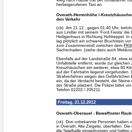
Weg nach Hause trat der Unfallfahrer n
herbeigerufenen Taxi an.
Overath-Herrenhöhe /-Kreutzhäuschen 
den Verkehr
(cb) Am 21.12., gegen 01.40 Uhr, befuhr
aus Lindlar mit seinem 'Ford Fiesta' di
Heiligenhaus in Richtung Hohkeppel. In
lag plötzlich ein schwerer Bruchstein vo
zum Zusammenstoß zwischen dem
PK
Sachschaden. (siehe dazu auch Meldun
Ebenfalls auf der Landstraße 84, etwa e
Unfallstelle entfernt, wurde zur gleichen
Kreuzhäuschen ein weiterer, etwa 80 Ki
auf der Fahrbahn liegend vorgefunden. Di
Strafverfahren wegen des Gefährlichen E
ein, da der Verdacht besteht, die Stein
der Straße platziert. Die Polizei bittet 
Telefon 02202 / 205211.
Freitag, 21.12.2012
Overath-Oberauel - Bewaffneter Raubü
(ck) Drei unbekannte Personen haben v
in Overath, Alte Ziegelei, überfallen. Di
die Spielhalle eingedrungen und hatten d