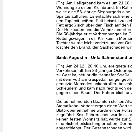
(Th) Am Heiligabend kam es um 21.10 Uh
Wohnung zu einem Kleinbrand. Im Rah
wollte eine 56-jährige Siegburgerin ein
Spiritus auffüllen. Es enfachte sich ein
den Topf mit heißem Fett beiseite zu st
Fett ergoß sich über den Tisch auf den 
Der Holzboden und die Wohnzimmertüre g
Die 56-jährige erlitt Verbrennungen im G
Rettungswagen in ein Klinikum in Merhei
Tochter wurde leicht verletzt und vor Or
löschte den Brand, der Sachschaden wir
Sankt Augustin - Unfallfahrer stand 
(Th) Am 24.12., 20.40 Uhr, ereignete si
Verkehrsunfall. Ein 28-jähriger Osteurop
zu Gast ist, befuhr die Hennefer Straß
mit dem Fuß am Gaspedal hängengeblie
genutzte Mercedes unkontrolliert beschl
Schleudern und kam nach rechts von der
gegen einen Baum. Der Fahrer blieb unve
Die aufnehmenden Beamten stellten Alko
Atemalkohol-Vortest ergab einen Wert vo
Blutprobenentnahme wurde er der Polize
zugeführt. Sein Führerschen wurde siche
keinen festen Wohnsitz hat, wurde zur S
eine Sicherheitsleistung erhoben. Der n
abgeschleppt. Der Gesamtschaden wird 