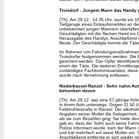
Troisdorf - Jungem Mann das
Handy
(Th) Am 29.12., 14.35 Uhr, wurde ein 18-
Tiefgarage eines Einkaufsmarktes an der
unbekannten jungen Männern überfallen.
Geschädigten mit der flachen Hand ins G
Herausgabe des
Handys
. Anschließend e
Beute. Der Geschädigte konnte die Täte
Im Rahmen von Fahndungsmaßnahmen ko
Troisdorfer festgenommen werden. Die B
gesichert werden. Das Opfer identifizi
einen der Täter. Die weiteren Ermittl
zuständigen Fachkommissariates, diese
wurde nach Vernehmung entlassen.
Niederkassel-Ranzel - Sohn nahm Aut
betrunken davon
(Th) Am 29.12. war eine 57-jährige Köln
in ihrem Auto unterwegs. Gegen 11.50 U
Feldmühlestraße in Ranzel. Der alkoholi
Angaben seiner Mutter die Gelegenheit,
als sie zum Bezahlen ging. Sie hatte den
gab an, dass der Sohn auch keine Fahr
Polizei informiert wurde, kam der Mann 
und trat mehrfach auf seine Mutter ein. S
Anschließend entfernte er sich wieder 