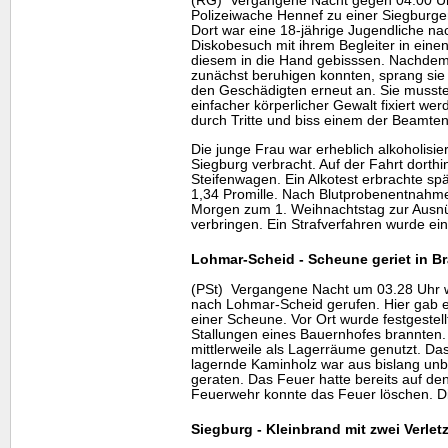
(RG) Vergangene Nacht gegen 04.00 U
Polizeiwache Hennef zu einer Siegburge
Dort war eine 18-jährige Jugendliche 
Diskobesuch mit ihrem Begleiter in einen
diesem in die Hand gebisssen. Nachde
zunächst beruhigen konnten, sprang sie u
den Geschädigten erneut an. Sie musst
einfacher körperlicher Gewalt fixiert wer
durch Tritte und biss einem der Beamten
Die junge Frau war erheblich alkoholisie
Siegburg verbracht. Auf der Fahrt dorth
Steifenwagen. Ein Alkotest erbrachte sp
1,34 Promille. Nach Blutprobenentnahm
Morgen zum 1. Weihnachtstag zur Ausn
verbringen. Ein Strafverfahren wurde eing
Lohmar-Scheid - Scheune geriet in B
(PSt) Vergangene Nacht um 03.28 Uhr 
nach Lohmar-Scheid gerufen. Hier gab 
einer Scheune. Vor Ort wurde festgestel
Stallungen eines Bauernhofes brannten.
mittlerweile als Lagerräume genutzt. 
lagernde Kaminholz war aus bislang un
geraten. Das Feuer hatte bereits auf de
Feuerwehr konnte das Feuer löschen. Di
Siegburg - Kleinbrand mit zwei Verlet