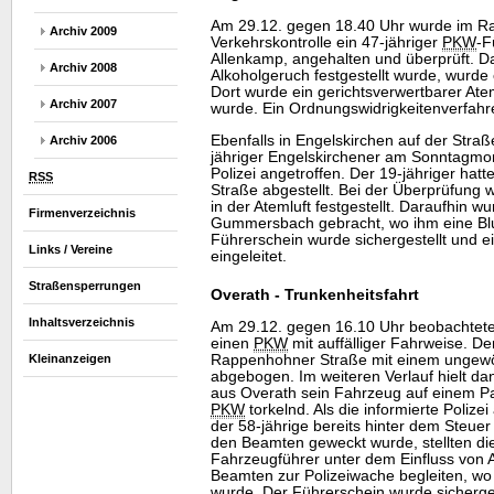
Am 29.12. gegen 18.40 Uhr wurde im R
Archiv 2009
Verkehrskontrolle ein 47-jähriger
PKW
-F
Allenkamp, angehalten und überprüft. Da
Archiv 2008
Alkoholgeruch festgestellt wurde, wurde 
Dort wurde ein gerichtsverwertbarer Ate
Archiv 2007
wurde. Ein Ordnungswidrigkeitenverfahre
Ebenfalls in Engelskirchen auf der Str
Archiv 2006
jähriger Engelskirchener am Sonntagmo
Polizei angetroffen. Der 19-jähriger hat
RSS
Straße abgestellt. Bei der Überprüfung 
in der Atemluft festgestellt. Daraufhin w
Firmenverzeichnis
Gummersbach gebracht, wo ihm eine B
Führerschein wurde sichergestellt und e
Links / Vereine
eingeleitet.
Straßensperrungen
Overath - Trunkenheitsfahrt
Inhaltsverzeichnis
Am 29.12. gegen 16.10 Uhr beobachtet
einen
PKW
mit auffälliger Fahrweise. D
Kleinanzeigen
Rappenhohner Straße mit einem ungewö
abgebogen. Im weiteren Verlauf hielt da
aus Overath sein Fahrzeug auf einem Pa
PKW
torkelnd. Als die informierte Polizei 
der 58-jährige bereits hinter dem Steue
den Beamten geweckt wurde, stellten die
Fahrzeugführer unter dem Einfluss von A
Beamten zur Polizeiwache begleiten, w
wurde. Der Führerschein wurde sicherges