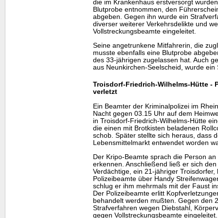
die im Krankenhaus erstversorgt wurden
Blutprobe entnommen, den Führerschein
abgeben. Gegen ihn wurde ein Strafverf
diverser weiterer Verkehrsdelikte und 
Vollstreckungsbeamte eingeleitet.
Seine angetrunkene Mitfahrerin, die zug
musste ebenfalls eine Blutprobe abgeben
des 33-jährigen zugelassen hat. Auch ge
aus Neunkirchen-Seelscheid, wurde ein S
Troisdorf-Friedrich-Wilhelms-Hütte - 
verletzt
Ein Beamter der Kriminalpolizei im Rhe
Nacht gegen 03.15 Uhr auf dem Heimweg,
in Troisdorf-Friedrich-Wilhelms-Hütte e
die einen mit Brotkisten beladenen Rollc
schob. Später stellte sich heraus, dass
Lebensmittelmarkt entwendet worden wa
Der Kripo-Beamte sprach die Person an u
erkennen. Anschließend ließ er sich den
Verdächtige, ein 21-jähriger Troisdorfer
Polizeibeamte über
Handy
Streifenwagen
schlug er ihm mehrmals mit der Faust in
Der Polizeibeamte erlitt Kopfverletzunge
behandelt werden mußten. Gegen den 21
Strafverfahren wegen Diebstahl, Körper
gegen Vollstreckungsbeamte eingeleitet.