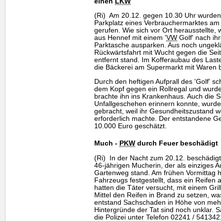
einen
LKW
(Ri) Am 20.12. gegen 10.30 Uhr wurden
Parkplatz eines Verbrauchermarktes a
gerufen. Wie sich vor Ort herausstellte, 
aus Hennef mit einem '
VW
Golf' nach ih
Parktasche ausparken. Aus noch ungeklär
Rückwärtsfahrt mit Wucht gegen die Sei
entfernt stand. Im Kofferaubau des Laste
die Bäckerei am Supermarkt mit Waren be
Durch den heftigen Aufprall des 'Golf' sch
dem Kopf gegen ein Rollregal und wurde
brachte ihn ins Krankenhaus. Auch die Se
Unfallgeschehen erinnern konnte, wurde
gebracht, weil ihr Gesundheitszustand 
erforderlich machte. Der entstandene G
10.000 Euro geschätzt.
Much -
PKW
durch Feuer beschädigt
(Ri) In der Nacht zum 20.12. beschädi
46-jährigen Mucherin, der als einziges A
Gartenweg stand. Am frühen Vormittag ha
Fahrzeugs festgestellt, dass ein Reifen
hatten die Täter versucht, mit einem Gr
Mittel den Reifen in Brand zu setzen, wa
entstand Sachschaden in Höhe von mehr
Hintergründe der Tat sind noch unklar. 
die Polizei unter Telefon 02241 / 54134