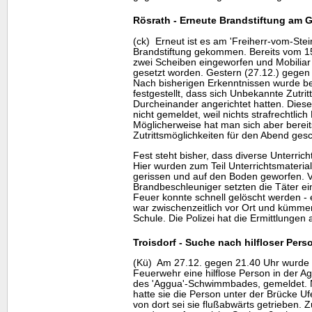
Rösrath - Erneute Brandstiftung am
(ck) Erneut ist es am 'Freiherr-vom-Ste
Brandstiftung gekommen. Bereits vom 15
zwei Scheiben eingeworfen und Mobiliar
gesetzt worden. Gestern (27.12.) gegen
Nach bisherigen Erkenntnissen wurde b
festgestellt, dass sich Unbekannte Zutrit
Durcheinander angerichtet hatten. Dies
nicht gemeldet, weil nichts strafrechtlic
Möglicherweise hat man sich aber bereit
Zutrittsmöglichkeiten für den Abend ges
Fest steht bisher, dass diverse Unterri
Hier wurden zum Teil Unterrichtsmateri
gerissen und auf den Boden geworfen. Ve
Brandbeschleuniger setzten die Täter ei
Feuer konnte schnell gelöscht werden - e
war zwischenzeitlich vor Ort und kümmer
Schule. Die Polizei hat die Ermittlunge
Troisdorf - Suche nach hilfloser Pers
(Kü) Am 27.12. gegen 21.40 Uhr wurde de
Feuerwehr eine hilflose Person in der Ag
des 'Aggua'-Schwimmbades, gemeldet. 
hatte sie die Person unter der Brücke U
von dort sei sie flußabwärts getrieben