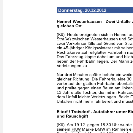
Donnerstag, 20.12.2012
Hennef-Westerhausen - Zwei Unfälle a
gleichen Ort
(Kü) Heute ereigneten sich in Hennef au
Straße) zwischen Westerhausen und Söv
zwei Verkehrsunfälle auf Grund von Str
ein 45-jähriger Königswinterer mit sein
Rechtskurve auf reifglatter Fahrbahn na
Das Fahrzeug kippte dabei um und blieb
neben der Fahrbahn liegen. Der Mann zog
Verletzungen zu.
Nur drei Minuten später befuhr ein weiter
gleicher Richtung. Die Fahrerin, eine 30
verlor auf der glatten Fahrbahn ebenfall
und prallte gegen einen Baum am linken
13 Jahre alte Tochter, die mit im Fahrzeu
dem Unfall leichte Verletzungen. Beide
Unfällen nicht mehr fahrbereit und mus
Eitorf / Troisdorf - Autofahrer unter
und Rauschgift
(Kü) Am 19.12. gegen 18.30 Uhr wurde in
seinem
PKW
Marke BMW im Rahmen einer