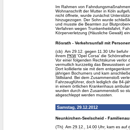
Im Rahmen von Fahndungsmaßnahmen 
Wohnanschrift der Mutter in Köln aufge
nicht öffnete, wurde zunächst Unterstütz
hinzugezogen. Der Sohn wurde schließli
und musste die Beamten zur Blutproben
Verfahren wegen Trunkenheitsfahrt, Fa
Körperverletzung (Häusliche Gewalt) eing
Rösrath - Verkehrsunfall mit Person
(cb) Am 29.12. gegen 11.30 Uhr befuhr e
ihrem
PKW
'Opel Corsa' die Schönrather
Vor einer folgenden Rechtskurve verlor d
vermutlich kurzzeitig das Bewusstsein u
Dort kollidierte sie mit dem entgegenko
jährigen Bochumers und kam anschließe
Stillstand. Bei dem Zusammenstoß verlet
Fahrzeugführer, doch lediglich die 84-j
in einem örtlichen Krankenhaus ambula
wurden durch den Zusammenstoß so star
abgeschleppt werden mussten.
Samstag, 29.12.2012
Neunkirchen-Seelscheid - Familiena
(Th) Am 29.12., 14.00 Uhr, kam es auf 