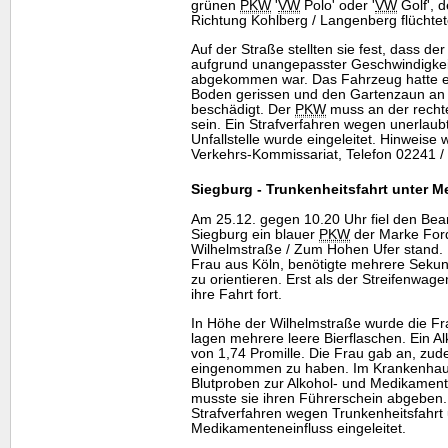
grünen
PKW
'
VW
Polo' oder '
VW
Golf', 
Richtung Kohlberg / Langenberg flüchtet
Auf der Straße stellten sie fest, dass de
aufgrund unangepasster Geschwindigkei
abgekommen war. Das Fahrzeug hatte e
Boden gerissen und den Gartenzaun an
beschädigt. Der
PKW
muss an der recht
sein. Ein Strafverfahren wegen unerlau
Unfallstelle wurde eingeleitet. Hinweise
Verkehrs-Kommissariat, Telefon 02241 /
Siegburg - Trunkenheitsfahrt unter 
Am 25.12. gegen 10.20 Uhr fiel den Bea
Siegburg ein blauer
PKW
der Marke Ford
Wilhelmstraße / Zum Hohen Ufer stand. D
Frau aus Köln, benötigte mehrere Sekun
zu orientieren. Erst als der Streifenwagen 
ihre Fahrt fort.
In Höhe der Wilhelmstraße wurde die F
lagen mehrere leere Bierflaschen. Ein A
von 1,74 Promille. Die Frau gab an, z
eingenommen zu haben. Im Krankenhaus
Blutproben zur Alkohol- und Medikame
musste sie ihren Führerschein abgeben.
Strafverfahren wegen Trunkenheitsfahrt
Medikamenteneinfluss eingeleitet.