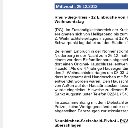
Mittwoch, 26.12.2012
Rhein-Sieg-Kreis - 12 Einbrüche von 
Weihnachtstag
(RG) Im Zuständigkeitsbereich der Krei
ereigneten sich von Heiligabend bis zu
2. Weihnachtsfeiertages insgesamt 12 
Schwerpunkt lag dabei auf den Städten 
Bei einem Einbruch in der Nonnenstromb
Niederberg in der Nacht zum 26.12. hatt
einem vor dem Einfamilienhaus abgestel
dort einen Original-Hauschlüssel entwend
Haustür. Als die 47-jährige Hauseigent
des 2. Weihnachtsfeiertages um 08.03 Uhr
dass insgesamt drei Handtaschen mit 
entwendet worden waren. Den Hausschlü
von Außen auf der Haustür stecken lasse
wurde eingeleitet. Hinweise zu diesem Ei
Sankt Augustin unter Telefon 02241 / 5
Im Zusammenhang mit dem Diebstahl aus
Polizei, keine Wertgegenstände oder so
abgestellten Fahrzeugen zurückzulasse
Neunkirchen-Seelscheid-Pixhof -
PK
überschlagen