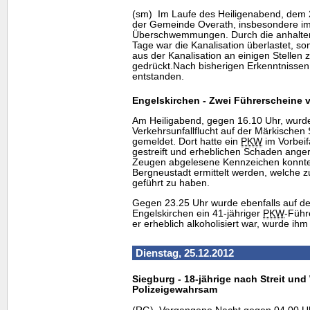
(sm) Im Laufe des Heiligenabend, dem 2
der Gemeinde Overath, insbesondere im 
Überschwemmungen. Durch die anhaltend
Tage war die Kanalisation überlastet, 
aus der Kanalisation an einigen Stellen 
gedrückt.Nach bisherigen Erkenntnissen
entstanden.
Engelskirchen - Zwei Führerscheine vo
Am Heiligabend, gegen 16.10 Uhr, wurd
Verkehrsunfallflucht auf der Märkischen
gemeldet. Dort hatte ein
PKW
im Vorbeif
gestreift und erheblichen Schaden anger
Zeugen abgelesene Kennzeichen konnte 
Bergneustadt ermittelt werden, welche 
geführt zu haben.
Gegen 23.25 Uhr wurde ebenfalls auf de
Engelskirchen ein 41-jähriger
PKW
-Führ
er erheblich alkoholisiert war, wurde i
Dienstag, 25.12.2012
Siegburg - 18-jährige nach Streit un
Polizeigewahrsam