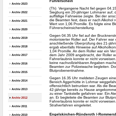
Führerschein
Archiv 2023
(Th) Vergangene Nacht fiel gegen 04.15 
Siegburg ein 20-jähriger Lohmarer auf, d
Archiv 2022
auffällige Fahrweise zeigte. Bei der ans
die Beamten fest, dass er nach Alkohol r
Archiv 2021
Wert von 1,06 Promille. Es folgte eine 
Führerscheinsicherstellung.
Archiv 2020
Gegen 04.35 Uhr fiel auf der Brucknerst
Archiv 2019
motorisierter Roller auf. Der Fahrer war
anschließende Überprüfung des 21-jähri
Archiv 2018
ergab ebenfalls Hinweise auf Alkoholkon
1,04 Promille. An dem Roller war ein V
dem Jahr 2009 angebracht, der Roller wa
Archiv 2017
Fahrerlaubnis konnte er nicht vorweisen.
keine nachvollziehbaren Angaben mache
Archiv 2016
Beamten zur Polizeiwache begleiten. Dor
Blutprobenentnahme.
Archiv 2015
Gegen 16.35 Uhr meldeten Zeugen eine
Archiv 2014
Bereich Aggerhütte in Lohmar weggefahr
offensichtlich betrunken war. Als die Bea
Archiv 2013
42-jährige bereits zu Hause angekommen
zu einer Tankstelle gefahren war. Ein At
an. Er begleitete die Beamten zur Blutp
Archiv 2012
Fahrerlaubnis konnte er nicht vorweisen.
Strafverfahren eingeleitet.
Archiv 2011
Engelskirchen-Ründeroth /-Rommersb
Archiv 2010