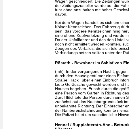
Wagen geschleudert. Die Zeitungen wurd
der Zeitungszusteller wurde auf die Fa
fuhr ohne anzuhalten mit hoher Geschwi
davon.
Bei dem Wagen handelt es sich um einen
Kölner Kennzeichen. Das Fahrzeug dürft
sein, das vordere Kennzeichen hing herun
eine offene Kopfverletzung und wurde in
Da der Unfallfahrer und das den Unfall
noch nicht ermittelt werden konnten, suc
Zeugen des Vorfalles, die sich telefonis
Verbindungs setzen sollten unter der 
Rösrath - Bewohner im Schlaf von Ei
(mh) In der vergangenen Nacht, gegen 0
durch den Hauseigentümer eines Einfami
Straße 'Hack', über einen Einbruch info
laute Geräusche geweckt worden und ha
Hauses begeben. Er sah durch die geöffn
eine Person vom Garten in Richtung de
Zuruf flüchtete die Person durch einen
zunächst auf das Nachbargrundstück im
unbekannte Richtung. Der Einbrecher 
der Nahbereichsfahndung konnte niema
Die Polizei bittet um sachdienliche Hinw
Hennef / Ruppichteroth-Ahe - Betrun