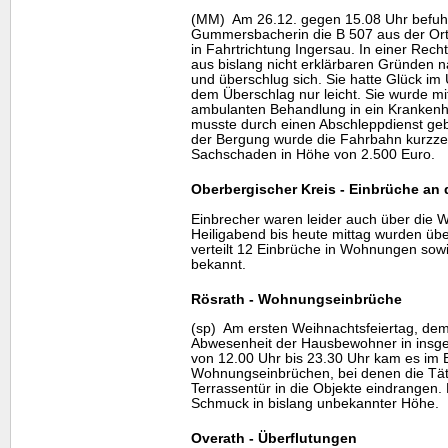
(MM) Am 26.12. gegen 15.08 Uhr befuhr
Gummersbacherin die B 507 aus der Or
in Fahrtrichtung Ingersau. In einer Rech
aus bislang nicht erklärbaren Gründen 
und überschlug sich. Sie hatte Glück im 
dem Überschlag nur leicht. Sie wurde m
ambulanten Behandlung in ein Kranken
musste durch einen Abschleppdienst ge
der Bergung wurde die Fahrbahn kurzzeit
Sachschaden in Höhe von 2.500 Euro.
Oberbergischer Kreis - Einbrüche an
Einbrecher waren leider auch über die W
Heiligabend bis heute mittag wurden üb
verteilt 12 Einbrüche in Wohnungen sow
bekannt.
Rösrath - Wohnungseinbrüche
(sp) Am ersten Weihnachtsfeiertag, dem 
Abwesenheit der Hausbewohner in insges
von 12.00 Uhr bis 23.30 Uhr kam es im 
Wohnungseinbrüchen, bei denen die Täte
Terrassentür in die Objekte eindrangen.
Schmuck in bislang unbekannter Höhe.
Overath - Überflutungen