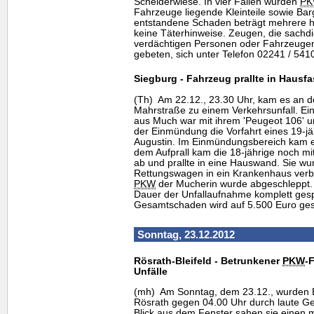
Scheiderwiese. In vier Fällen wurden
P
Fahrzeuge liegende Kleinteile sowie Bar
entstandene Schaden beträgt mehrere hu
keine Täterhinweise. Zeugen, die sachd
verdächtigen Personen oder Fahrzeug
gebeten, sich unter Telefon 02241 / 541
Siegburg - Fahrzeug prallte in Hausf
(Th) Am 22.12., 23.30 Uhr, kam es an 
Mahrstraße zu einem Verkehrsunfall. Ei
aus Much war mit ihrem 'Peugeot 106' 
der Einmündung die Vorfahrt eines 19-j
Augustin. Im Einmündungsbereich kam
dem Aufprall kam die 18-jährige noch m
ab und prallte in eine Hauswand. Sie wur
Rettungswagen in ein Krankenhaus verbr
PKW
der Mucherin wurde abgeschleppt. 
Dauer der Unfallaufnahme komplett gespe
Gesamtschaden wird auf 5.500 Euro ges
Sonntag, 23.12.2012
Rösrath-Bleifeld - Betrunkener
PKW
-
Unfälle
(mh) Am Sonntag, dem 23.12., wurden B
Rösrath gegen 04.00 Uhr durch laute G
Blick aus dem Fenster sahen sie einen m