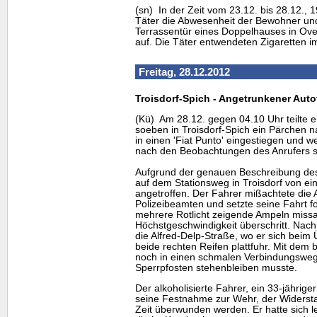
(sn) In der Zeit vom 23.12. bis 28.12., 
Täter die Abwesenheit der Bewohner und
Terrassentür eines Doppelhauses in Over
auf. Die Täter entwendeten Zigaretten i
Freitag, 28.12.2012
Troisdorf-Spich - Angetrunkener Autof
(Kü) Am 28.12. gegen 04.10 Uhr teilte ei
soeben in Troisdorf-Spich ein Pärchen n
in einen 'Fiat Punto' eingestiegen und w
nach den Beobachtungen des Anrufers 
Aufgrund der genauen Beschreibung de
auf dem Stationsweg in Troisdorf von e
angetroffen. Der Fahrer mißachtete die 
Polizeibeamten und setzte seine Fahrt fo
mehrere Rotlicht zeigende Ampeln missa
Höchstgeschwindigkeit überschritt. Nach
die Alfred-Delp-Straße, wo er sich beim
beide rechten Reifen plattfuhr. Mit dem
noch in einen schmalen Verbindungsweg
Sperrpfosten stehenbleiben musste.
Der alkoholisierte Fahrer, ein 33-jährige
seine Festnahme zur Wehr, der Widerst
Zeit überwunden werden. Er hatte sich 