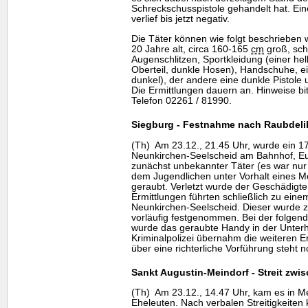
Schreckschusspistole gehandelt hat. Ein
verlief bis jetzt negativ.
Die Täter können wie folgt beschrieben 
20 Jahre alt, circa 160-165
cm
groß, sch
Augenschlitzen, Sportkleidung (einer hel
Oberteil, dunkle Hosen), Handschuhe, ein
dunkel), der andere eine dunkle Pistole
Die Ermittlungen dauern an. Hinweise bi
Telefon 02261 / 81990.
Siegburg - Festnahme nach Raubdeli
(Th) Am 23.12., 21.45 Uhr, wurde ein 17
Neunkirchen-Seelscheid am Bahnhof, Eur
zunächst unbekannter Täter (es war nur
dem Jugendlichen unter Vorhalt eines M
geraubt. Verletzt wurde der Geschädigte
Ermittlungen führten schließlich zu eine
Neunkirchen-Seelscheid. Dieser wurde 
vorläufig festgenommen. Bei der folge
wurde das geraubte
Handy
in der Unter
Kriminalpolizei übernahm die weiteren E
über eine richterliche Vorführung steht 
Sankt Augustin-Meindorf - Streit zwi
(Th) Am 23.12., 14.47 Uhr, kam es in Me
Eheleuten. Nach verbalen Streitigkeiten