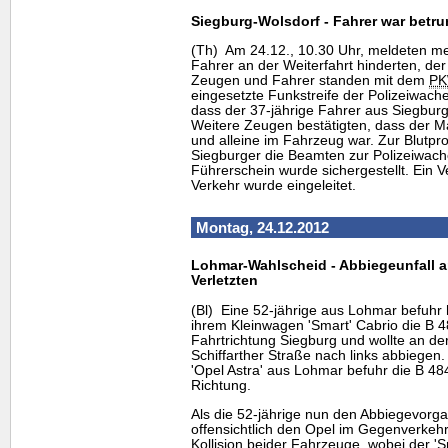
Siegburg-Wolsdorf - Fahrer war betr
(Th) Am 24.12., 10.30 Uhr, meldeten me
Fahrer an der Weiterfahrt hinderten, der o
Zeugen und Fahrer standen mit dem
P
eingesetzte Funkstreife der Polizeiwache 
dass der 37-jährige Fahrer aus Siegburg 
Weitere Zeugen bestätigten, dass der 
und alleine im Fahrzeug war. Zur Blut
Siegburger die Beamten zur Polizeiwache
Führerschein wurde sichergestellt. Ein 
Verkehr wurde eingeleitet.
Montag, 24.12.2012
Lohmar-Wahlscheid - Abbiegeunfall a
Verletzten
(Bl) Eine 52-jährige aus Lohmar befuhr
ihrem Kleinwagen 'Smart' Cabrio die B 4
Fahrtrichtung Siegburg und wollte an d
Schiffarther Straße nach links abbiegen.
'Opel Astra' aus Lohmar befuhr die B 48
Richtung.
Als die 52-jährige nun den Abbiegevorgan
offensichtlich den Opel im Gegenverkehr
Kollision beider Fahrzeuge, wobei der 