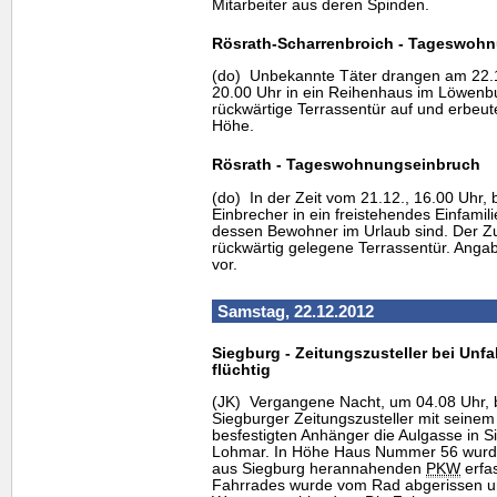
Mitarbeiter aus deren Spinden.
Rösrath-Scharrenbroich - Tageswoh
(do) Unbekannte Täter drangen am 22.12
20.00 Uhr in ein Reihenhaus im Löwenbu
rückwärtige Terrassentür auf und erbeut
Höhe.
Rösrath - Tageswohnungseinbruch
(do) In der Zeit vom 21.12., 16.00 Uhr, 
Einbrecher in ein freistehendes Einfamil
dessen Bewohner im Urlaub sind. Der Zu
rückwärtig gelegene Terrassentür. Anga
vor.
Samstag, 22.12.2012
Siegburg - Zeitungszusteller bei Unfal
flüchtig
(JK) Vergangene Nacht, um 04.08 Uhr, b
Siegburger Zeitungszusteller mit seine
besfestigten Anhänger die Aulgasse in S
Lohmar. In Höhe Haus Nummer 56 wurde
aus Siegburg herannahenden
PKW
erfa
Fahrrades wurde vom Rad abgerissen u