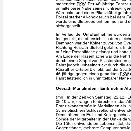
stehenden
PKW
. Der 46-jährige Fahrzeu
unmittelbarer Nähe seines "unfreiwillige
Warnbake und einen Pflanzkübel gefahre
Polizei starker Alkoholgeruch bei dem Fa
wurde eine Blutprobe entnommen und d
sichergestellt.
Im Verlauf der Unfallaufnahme wurden zw
festgestellt, die offensichtlich dem gle
Demnach war der Kölner zuvor, von Ove
Richtung Rösrath-Bleifeld gefahren. In 
auf eine Rasenfläche gelangt und hatte 
Am Ende der Rasenfläche war die Fahrt z
durch einen Stapel von Pflastersteinen g
Fahrt jedoch unbeeindruckt durch die e
Rösrather Ortsteil Bleifeld, auf der Stra
46-jährige gegen einen geparkten
PKW
u
Fahrt letztendlich in unmittelbarer Nähe d
Overath-Marialinden - Einbruch in Al
(mh) In der Zeit von Samstag, 22.12., 18
05.10 Uhr, drangen Einbrecher in das Al
Franziskanerstraße in Marialinden ein.
Schreibtisch ein Schlüsselbund entwende
Diensträume im Erd- und Kellergeschoss
Spinde der Mitarbeiter in der Umkleide
Die Täter entwendeten Lebensmittel, div
Gegenstände, mehrere Computer sowie 