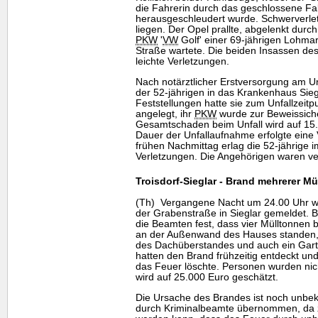
die Fahrerin durch das geschlossene F
herausgeschleudert wurde. Schwerverletz
liegen. Der Opel prallte, abgelenkt durch
PKW
'
VW
Golf' einer 69-jährigen Lohmare
Straße wartete. Die beiden Insassen des '
leichte Verletzungen.
Nach notärztlicher Erstversorgung am Unf
der 52-jährigen in das Krankenhaus Sie
Feststellungen hatte sie zum Unfallzeitp
angelegt, ihr
PKW
wurde zur Beweissich
Gesamtschaden beim Unfall wird auf 15.
Dauer der Unfallaufnahme erfolgte eine 
frühen Nachmittag erlag die 52-jährige
Verletzungen. Die Angehörigen waren ve
Troisdorf-Sieglar - Brand mehrerer M
(Th) Vergangene Nacht um 24.00 Uhr wur
der Grabenstraße in Sieglar gemeldet. Bei
die Beamten fest, dass vier Mülltonnen 
an der Außenwand des Hauses standen,
des Dachüberstandes und auch ein Gar
hatten den Brand frühzeitig entdeckt und
das Feuer löschte. Personen wurden nic
wird auf 25.000 Euro geschätzt.
Die Ursache des Brandes ist noch unbek
durch Kriminalbeamte übernommen, da z