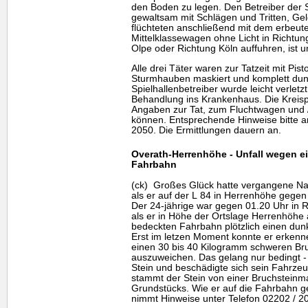
den Boden zu legen. Den Betreiber der 
gewaltsam mit Schlägen und Tritten, Ge
flüchteten anschließend mit dem erbeut
Mittelklassewagen ohne Licht in Richtu
Olpe oder Richtung Köln auffuhren, ist 
Alle drei Täter waren zur Tatzeit mit Pist
Sturmhauben maskiert und komplett dunk
Spielhallenbetreiber wurde leicht verle
Behandlung ins Krankenhaus. Die Kreisp
Angaben zur Tat, zum Fluchtwagen und
können. Entsprechende Hinweise bitte 
2050. Die Ermittlungen dauern an.
Overath-Herrenhöhe - Unfall wegen ei
Fahrbahn
(ck) Großes Glück hatte vergangene Nach
als er auf der L 84 in Herrenhöhe gegen
Der 24-jährige war gegen 01.20 Uhr in 
als er in Höhe der Ortslage Herrenhöhe
bedeckten Fahrbahn plötzlich einen du
Erst im letzen Moment konnte er erkenne
einen 30 bis 40 Kilogramm schweren Bru
auszuweichen. Das gelang nur bedingt - 
Stein und beschädigte sich sein Fahrzeu
stammt der Stein von einer Bruchstein
Grundstücks. Wie er auf die Fahrbahn gel
nimmt Hinweise unter Telefon 02202 / 2