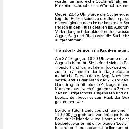
wurden umfangreiche Suchmaßnahmen ein
Polizeihubschrauber mit Wärmebildkame
Gegen 23.45 Uhr wurde die Suche ergebn
liegt der Polizei keine zu der Suche pa
ebenso gibt es noch keine konkreten Sp
Person in den Fluss gefallen ist. Aufgru
Verbindung mit der aktuellen Hochwasse
Agger, Sieg und Rhein wird die Suche bis
aufgenommen.
Troisdorf - Seniorin im Krankenhaus 
Am 27.12. gegen 16.30 Uhr wurde eine 7
Augustin beraubt. Sie befand sich als P
Troisdorf und war auf dem Rückweg von
zu ihrem Zimmer in der 5. Etage. Zusamm
männliche Person den Aufzug. Noch bev
setzte, entriss der Mann der 77-jährigen 
Hand trug. Er öffnete die Aufzugstür un
Krankenhaus. Nach Angaben von Zeugen 
Zeit im Erdgeschoss aufgehalten und d
beobachtet, bevor es zum Raub der Gel
gekommen war.
Bei dem Täter handelt es sich um einen
190-200
cm
groß und von kräftiger Statur
Bart, dunkelblonde kurze Haare und ein
Bekleidet war er mit einer blauen 'Levis'-
hellgrauer Regenjacke mit Taillengummi