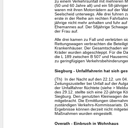
zu einem Verkehrsunfall mit mehreren M
(50 und 60 Jahre alt) und ein 58-jährige
waren mit ihren Motorrädern auf der Wah
Seelscheid unterwegs. Alle drei fuhren z
erste in der Reihe am rechten Fahrbahnr
jährige nicht mehr anhalten und fuhr au
Ehemannes auf. Der 58jährige Schwager 
der Frau auf.
Alle drei kamen zu Fall und verletzten si
Rettungswagen verbrachten die Beteilig
Krankenhäuser. Der Gesamtschaden wird
Kräder wurden abgeschleppt. Für die D
die L 189 zwischen B 507 und Hausermü
zu geringfügigen Verkehrsbehinderunge
Siegburg - Unfallfahrerin hat sich gest
(Th) In der Nacht auf den 22.12. um 04
Zeitungszusteller bei Unfall auf der Aulg
der Unfallfahrer flüchtete (siehe > Meld
des 29.12. stellte sich eine 22-jährige Köl
Siegburg. Den genutzten Kleinwagen der
mitgebracht. Die Ermittlungen übernahm
zuständigen Verkehrs-Kommissariats. Di
Ergebnisse können derzeit nicht mitgete
Maßnahmen wurden eingestellt.
Overath - Einbruch in Wohnhaus