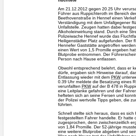
flüchtete
Am 21.12.2012 gegen 20.25 Uhr verursa
Führer aus Ruppichteroth im Bereich der
Beethovenstraße in Hennef einen Verkeh
Verständigung mit dem Unfallgegener flü
Unfallstelle. Zeugen hatten dabei festgest
Alkoholeinwirkung stand. Durch eine St
Polizeiwache Hennef wurde das Fluchtf
Heiligenstädter Platz aufgefunden. Der f
Hennefer Gaststätte angetroffen werden
einen Wert von 1,5 Promille ergeben hat
Blutprobe entnommen. Der Führerschein 
Person nach Hause entlassen.
Obwohl entsprechend belehrt, dass er k
dürfe, ergaben sich Hinweise darauf, d
Entlassung wieder mit dem
PKW
unterwe
0.39 Uhr meldete die Besatzung eines 
verunfallten
PKW
auf der B 478 in Rupp
eine Leitplanke gefahren und der Fahrer 
hefteten sich an seine Fersen und konn
der Polizei wertvolle Tipps geben, die 
führten.
Schnell stellte sich heraus, dass es sic
festgestellten Fahrer handelte. Er hatte
zugesprochen, denn zwischenzeitlich erg
von 1,84 Promille. Der 52-jährige musste
eine weitere Blutprobe abgeben und se