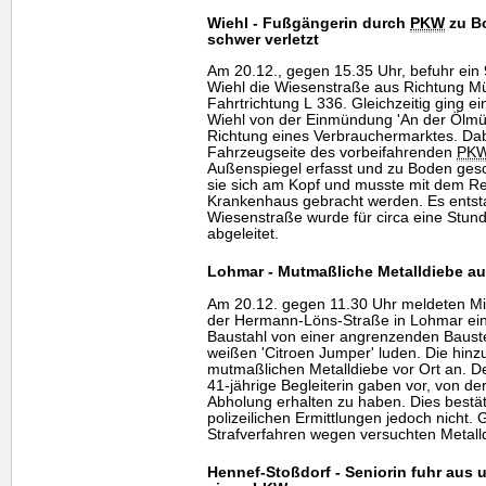
Wiehl - Fußgängerin durch
PKW
zu B
schwer verletzt
Am 20.12., gegen 15.35 Uhr, befuhr ein 
Wiehl die Wiesenstraße aus Richtung 
Fahrtrichtung L 336. Gleichzeitig ging e
Wiehl von der Einmündung 'An der Ölmüh
Richtung eines Verbrauchermarktes. Dab
Fahrzeugseite des vorbeifahrenden
PK
Außenspiegel erfasst und zu Boden gesch
sie sich am Kopf und musste mit dem Re
Krankenhaus gebracht werden. Es entst
Wiesenstraße wurde für circa eine Stun
abgeleitet.
Lohmar - Mutmaßliche Metalldiebe auf
Am 20.12. gegen 11.30 Uhr meldeten Mi
der Hermann-Löns-Straße in Lohmar ein
Baustahl von einer angrenzenden Bauste
weißen 'Citroen Jumper' luden. Die hinzu
mutmaßlichen Metalldiebe vor Ort an. De
41-jährige Begleiterin gaben vor, von de
Abholung erhalten zu haben. Dies bestät
polizeilichen Ermittlungen jedoch nicht
Strafverfahren wegen versuchten Metalldi
Hennef-Stoßdorf - Seniorin fuhr aus