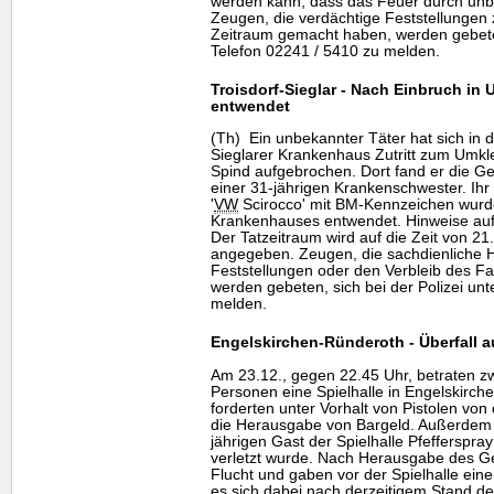
werden kann, dass das Feuer durch unb
Zeugen, die verdächtige Feststellungen
Zeitraum gemacht haben, werden gebeten,
Telefon 02241 / 5410 zu melden.
Troisdorf-Sieglar - Nach Einbruch i
entwendet
(Th) Ein unbekannter Täter hat sich in
Sieglarer Krankenhaus Zutritt zum Umkl
Spind aufgebrochen. Dort fand er die G
einer 31-jährigen Krankenschwester. Ih
'
VW
Scirocco' mit BM-Kennzeichen wurd
Krankenhauses entwendet. Hinweise auf d
Der Tatzeitraum wird auf die Zeit von 21
angegeben. Zeugen, die sachdienliche H
Feststellungen oder den Verbleib des 
werden gebeten, sich bei der Polizei unt
melden.
Engelskirchen-Ründeroth - Überfall au
Am 23.12., gegen 22.45 Uhr, betraten z
Personen eine Spielhalle in Engelskirche
forderten unter Vorhalt von Pistolen von
die Herausgabe von Bargeld. Außerdem 
jährigen Gast der Spielhalle Pfefferspray
verletzt wurde. Nach Herausgabe des Gel
Flucht und gaben vor der Spielhalle eine
es sich dabei nach derzeitigem Stand de