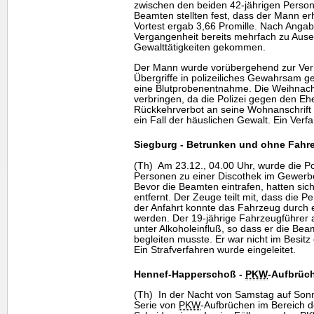
zwischen den beiden 42-jährigen Perso
Beamten stellten fest, dass der Mann erhe
Vortest ergab 3,66 Promille. Nach Angab
Vergangenheit bereits mehrfach zu Aus
Gewalttätigkeiten gekommen.
Der Mann wurde vorübergehend zur Verh
Übergriffe in polizeiliches Gewahrsam 
eine Blutprobenentnahme. Die Weihnach
verbringen, da die Polizei gegen den E
Rückkehrverbot an seine Wohnanschrift v
ein Fall der häuslichen Gewalt. Ein Verfa
Siegburg - Betrunken und ohne Fahr
(Th) Am 23.12., 04.00 Uhr, wurde die Po
Personen zu einer Discothek im Gewerb
Bevor die Beamten eintrafen, hatten sic
entfernt. Der Zeuge teilt mit, dass die P
der Anfahrt konnte das Fahrzeug durch 
werden. Der 19-jährige Fahrzeugführer 
unter Alkoholeinfluß, so dass er die B
begleiten musste. Er war nicht im Besitz 
Ein Strafverfahren wurde eingeleitet.
Hennef-Happerschoß -
PKW
-Aufbrüc
(Th) In der Nacht von Samstag auf Sonn
Serie von
PKW
-Aufbrüchen im Bereich 