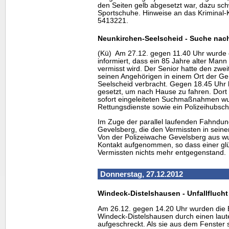
den Seiten gelb abgesetzt war, dazu sc
Sportschuhe. Hinweise an das Kriminal-
5413221.
Neunkirchen-Seelscheid - Suche nac
(Kü) Am 27.12. gegen 11.40 Uhr wurde d
informiert, dass ein 85 Jahre alter Man
vermisst wird. Der Senior hatte den zwei
seinen Angehörigen in einem Ort der G
Seelscheid verbracht. Gegen 18.45 Uhr h
gesetzt, um nach Hause zu fahren. Dort 
sofort eingeleiteten Suchmaßnahmen w
Rettungsdienste sowie ein Polizeihubsch
Im Zuge der parallel laufenden Fahndung
Gevelsberg, die den Vermissten in sein
Von der Polizeiwache Gevelsberg aus w
Kontakt aufgenommen, so dass einer gl
Vermissten nichts mehr entgegenstand.
Donnerstag, 27.12.2012
Windeck-Distelshausen - Unfallflucht
Am 26.12. gegen 14.20 Uhr wurden die 
Windeck-Distelshausen durch einen laute
aufgeschreckt. Als sie aus dem Fenster