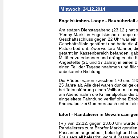
Mittwoch, 24.12.2014
Engelskirchen-Loope - Raubüberfall a
Am späten Dienstagabend (23.12.) hat s
'Penny-Markt' in Engelskirchen-Loope er
Geschäftsschluss gegen 22 Uhr war ein 
Geschäftsfiliale gestürmt und hatte die 4
Pistole bedroht. Zwei weitere Männer, di
getarnt im Kassenbereich befanden, gabe
Mittäter zu erkennen und drängten die K
Angestellte (21 und 37 Jahre) in einen 
einen Teil der Tageseinnahmen und flüch
unbekannte Richtung.
Die Räuber waren zwischen 170 und 1
25 Jahre alt. Alle drei waren dunkel gekl
bei Tatausführung einen Vollbart mit a
am Abend nahm die Kriminalpolizei die Er
eingeleitete Fahndung verlief ohne Erfo
Kriminalpolizei Gummersbach unter Tel
Eitorf - Randalierer in Gewahrsam ge
(Ri) Am 22.12. gegen 23.00 Uhr wurde d
Randalierers zum Eitorfer Markt gerufen
Passanten angepöbelt, beleidigt und bedr
Frau sexuell belästigt, worauf Passante