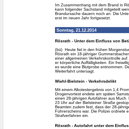
Im Zusammenhang mit dem Brand in Rö
kann folgender Sachstand mitgeteilt wer
Brandursache dauern noch an. Die Unte
erst im neuen Jahr fortgesetzt.
Sonntag, 21.12.2014
Rösrath - Unter dem Einfluss von Be
(bü) Heute fiel in den frühen Morgenstu
Rösrath ein 18-jähriger Gummersbacher
einer allgemeinen Verkehrskontrolle auf
er körperliche Auffälligkeiten. Ein freiwill
es wurde eine Blutprobe entnommen. D
Weiterfahrt untersagt.
Wiehl-Bielstein - Verkehrsdelikt
Mit einem Alkotestergebnis von 1,4 Prom
Drogenvortest endete am späten Samstag
einen 28-jährigen Autofahrer aus Much
23 Uhr auf der Bielsteiner Straße gestop
Beamten zudem fest, dass der 28-jährige
Führerscheins war. Die Polizei ordnete e
Strafverfahren ein.
Rösrath - Autofahrt unter dem Einflu