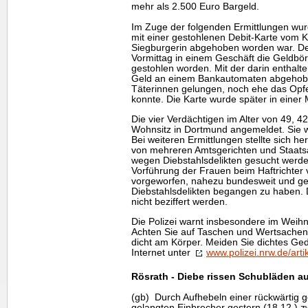
mehr als 2.500 Euro Bargeld.
Im Zuge der folgenden Ermittlungen wurde
mit einer gestohlenen Debit-Karte vom K
Siegburgerin abgehoben worden war. De
Vormittag in einem Geschäft die Geldbö
gestohlen worden. Mit der darin enthal
Geld an einem Bankautomaten abgehob
Täterinnen gelungen, noch ehe das Opf
konnte. Die Karte wurde später in einer
Die vier Verdächtigen im Alter von 49, 4
Wohnsitz in Dortmund angemeldet. Sie 
Bei weiteren Ermittlungen stellte sich he
von mehreren Amtsgerichten und Staats
wegen Diebstahlsdelikten gesucht werden.
Vorführung der Frauen beim Haftrichter 
vorgeworfen, nahezu bundesweit und ge
Diebstahlsdelikten begangen zu haben
nicht beziffert werden.
Die Polizei warnt insbesondere im Weih
Achten Sie auf Taschen und Wertsachen
dicht am Körper. Meiden Sie dichtes Ge
Internet unter
www.polizei.nrw.de/art
Rösrath - Diebe rissen Schubläden a
(gb) Durch Aufhebeln einer rückwärtig 
gelangten Einbrecher gestern (18.12.) 