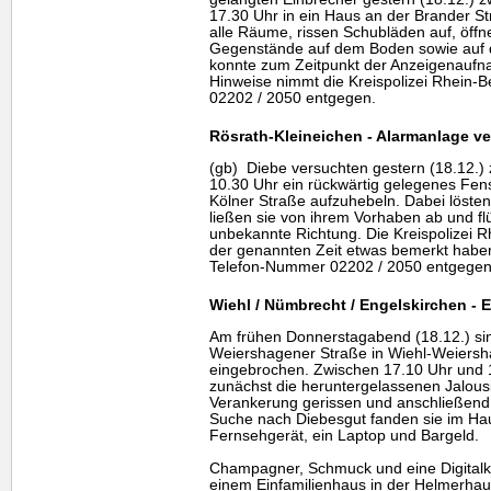
17.30 Uhr in ein Haus an der Brander St
alle Räume, rissen Schubläden auf, öffn
Gegenstände auf dem Boden sowie auf 
konnte zum Zeitpunkt der Anzeigenaufn
Hinweise nimmt die Kreispolizei Rhein-
02202 / 2050 entgegen.
Rösrath-Kleineichen - Alarmanlage v
(gb) Diebe versuchten gestern (18.12.)
10.30 Uhr ein rückwärtig gelegenes Fens
Kölner Straße aufzuhebeln. Dabei lösten
ließen sie von ihrem Vorhaben ab und fl
unbekannte Richtung. Die Kreispolizei R
der genannten Zeit etwas bemerkt habe
Telefon-Nummer 02202 / 2050 entgeg
Wiehl / Nümbrecht / Engelskirchen - E
Am frühen Donnerstagabend (18.12.) si
Weiershagener Straße in Wiehl-Weiersha
eingebrochen. Zwischen 17.10 Uhr und 
zunächst die heruntergelassenen Jalousi
Verankerung gerissen und anschließend d
Suche nach Diebesgut fanden sie im Haus
Fernsehgerät, ein Laptop und Bargeld.
Champagner, Schmuck und eine Digitalk
einem Einfamilienhaus in der Helmerhaus