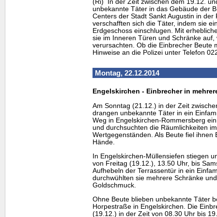
(Ri) In der Zeit zwischen dem 19.12. u
unbekannte Täter in das Gebäude der B
Centers der Stadt Sankt Augustin in der
verschafften sich die Täter, indem sie e
Erdgeschoss einschlugen. Mit erheblic
sie im Inneren Türen und Schränke auf,
verursachten. Ob die Einbrecher Beute m
Hinweise an die Polizei unter Telefon 0
Montag, 22.12.2014
Engelskirchen - Einbrecher in mehrer
Am Sonntag (21.12.) in der Zeit zwisch
drangen unbekannte Täter in ein Einfa
Weg in Engelskirchen-Rommersberg ein. 
und durchsuchten die Räumlichkeiten i
Wertgegenständen. Als Beute fiel ihnen 
Hände.
In Engelskirchen-Müllensiefen stiegen u
von Freitag (19.12.), 13.50 Uhr, bis Sam
Aufhebeln der Terrassentür in ein Einfam
durchwühlten sie mehrere Schränke und
Goldschmuck.
Ohne Beute blieben unbekannte Täter be
Horpestraße in Engelskirchen. Die Einb
(19.12.) in der Zeit von 08.30 Uhr bis 1