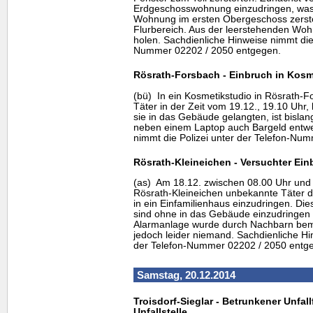
Erdgeschosswohnung einzudringen, was 
Wohnung im ersten Obergeschoss zerstör
Flurbereich. Aus der leerstehenden Woh
holen. Sachdienliche Hinweise nimmt die 
Nummer 02202 / 2050 entgegen.
Rösrath-Forsbach - Einbruch in Kosm
(bü) In ein Kosmetikstudio in Rösrath-
Täter in der Zeit vom 19.12., 19.10 Uhr, 
sie in das Gebäude gelangten, ist bislan
neben einem Laptop auch Bargeld entwe
nimmt die Polizei unter der Telefon-Nu
Rösrath-Kleineichen - Versuchter Ein
(as) Am 18.12. zwischen 08.00 Uhr und 
Rösrath-Kleineichen unbekannte Täter 
in ein Einfamilienhaus einzudringen. Die
sind ohne in das Gebäude einzudringen 
Alarmanlage wurde durch Nachbarn beme
jedoch leider niemand. Sachdienliche Hi
der Telefon-Nummer 02202 / 2050 entg
Samstag, 20.12.2014
Troisdorf-Sieglar - Betrunkener Unfall
Unfallstelle