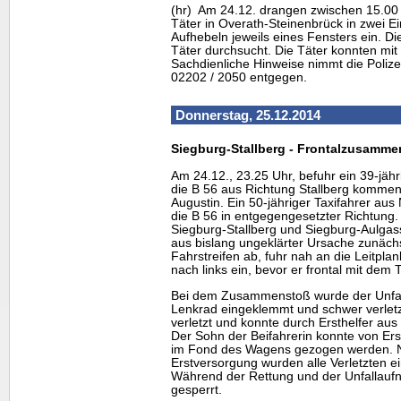
(hr) Am 24.12. drangen zwischen 15.00
Täter in Overath-Steinenbrück in zwei E
Aufhebeln jeweils eines Fensters ein. 
Täter durchsucht. Die Täter konnten mi
Sachdienliche Hinweise nimmt die Poliz
02202 / 2050 entgegen.
Donnerstag, 25.12.2014
Siegburg-Stallberg - Frontalzusamme
Am 24.12., 23.25 Uhr, befuhr ein 39-jäh
die B 56 aus Richtung Stallberg kommen
Augustin. Ein 50-jähriger Taxifahrer au
die B 56 in entgegengesetzter Richtung.
Siegburg-Stallberg und Siegburg-Aulgas
aus bislang ungeklärter Ursache zunäch
Fahrstreifen ab, fuhr nah an die Leitpla
nach links ein, bevor er frontal mit dem Ta
Bei dem Zusammenstoß wurde der Unfall
Lenkrad eingeklemmt und schwer verletz
verletzt und konnte durch Ersthelfer au
Der Sohn der Beifahrerin konnte von Ers
im Fond des Wagens gezogen werden. Na
Erstversorgung wurden alle Verletzten 
Während der Rettung und der Unfallaufn
gesperrt.