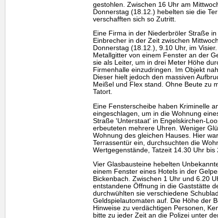
gestohlen. Zwischen 16 Uhr am Mittwoc
Donnerstag (18.12.) hebelten sie die Te
verschafften sich so Zutritt.
Eine Firma in der Niederbröler Straße i
Einbrecher in der Zeit zwischen Mittwoch
Donnerstag (18.12.), 9.10 Uhr, im Visier.
Metallgitter von einem Fenster an der G
sie als Leiter, um in drei Meter Höhe dur
Firmenhalle einzudringen. Im Objekt nah
Dieser hielt jedoch den massiven Aufb
Meißel und Flex stand. Ohne Beute zu m
Tatort.
Eine Fensterscheibe haben Kriminelle a
eingeschlagen, um in die Wohnung eine
Straße 'Unterstaat' in Engelskirchen-Lo
erbeuteten mehrere Uhren. Weniger Glüc
Wohnung des gleichen Hauses. Hier warf
Terrassentür ein, durchsuchten die Woh
Wertgegenstände, Tatzeit 14.30 Uhr bis 
Vier Glasbausteine hebelten Unbekannt
einem Fenster eines Hotels in der Gelpe
Bickenbach. Zwischen 1 Uhr und 6.20 Uh
entstandene Öffnung in die Gaststätte d
durchwühlten sie verschiedene Schubla
Geldspielautomaten auf. Die Höhe der Be
Hinweise zu verdächtigen Personen, K
bitte zu jeder Zeit an die Polizei unter