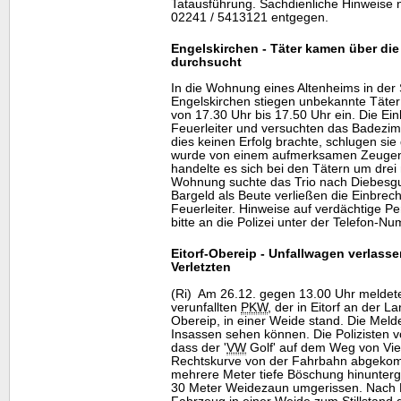
Tatausführung. Sachdienliche Hinweise n
02241 / 5413121 entgegen.
Engelskirchen - Täter kamen über die
durchsucht
In die Wohnung eines Altenheims in der 
Engelskirchen stiegen unbekannte Täter 
von 17.30 Uhr bis 17.50 Uhr ein. Die Ein
Feuerleiter und versuchten das Badezim
dies keinen Erfolg brachte, schlugen sie
wurde von einem aufmerksamen Zeugen
handelte es sich bei den Tätern um drei
Wohnung suchte das Trio nach Diebesgu
Bargeld als Beute verließen die Einbrech
Feuerleiter. Hinweise auf verdächtige P
bitte an die Polizei unter der Telefon-
Eitorf-Obereip - Unfallwagen verlas
Verletzten
(Ri) Am 26.12. gegen 13.00 Uhr meldete
verunfallten
PKW
, der in Eitorf an der 
Obereip, in einer Weide stand. Die Melde
Insassen sehen können. Die Polizisten v
dass der '
VW
Golf' auf dem Weg von Vie
Rechtskurve von der Fahrbahn abgeko
mehrere Meter tiefe Böschung hinunterg
30 Meter Weidezaun umgerissen. Nach Ko