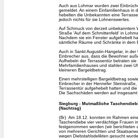
Auch aus Lohmar wurden zwei Einbrüc
gemeldet. An einem Einfamilienhaus in d
hebelten die Unbekannten eine Terrassen
jedoch nichts für sie Lohnenswertes.
Auf Schmuck von derzeit unbekanntem We
Straße 'Auf dem Schmittenfeld' in Loh
Nachdem sie ein Fenster aufgehebelt ha
sämtliche Räume und Schränke in dem E
Auch in Sankt Augustin-Hangelar, in der
Einbrecher aus, dass die Bewohner auß
Aufhebeln der Terrassentür betraten si
Mehrfamilienhauses und stahlen zwei Uh
kleineren Bargeldbetrag.
Einen mehrstelligen Bargeldbetrag sowi
Einbrecher in der Hennefer Steinstraße,
Terrassentür aufgehebelt hatten und di
Die Sachschäden werden auf insgesamt 
Siegburg - Mutmaßliche Taschendie
(Nachtrag)
(Br) Am 18.12. konnten im Rahmen ein
Taschendiebe vier verdächtige Frauen i
festgenommen werden (wir berichteten a
von mehreren Gerichten und Staatsanwa
wegen Diebstahlsdelikten gesucht wurd