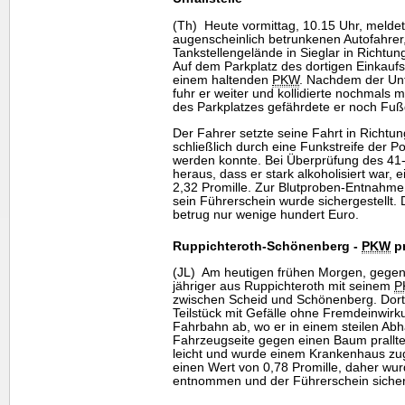
(Th) Heute vormittag, 10.15 Uhr, melde
augenscheinlich betrunkenen Autofahrer
Tankstellengelände in Sieglar in Richtung
Auf dem Parkplatz des dortigen Einkaufs
einem haltenden
PKW
. Nachdem der Unfa
fuhr er weiter und kollidierte nochmals 
des Parkplatzes gefährdete er noch Fuß
Der Fahrer setzte seine Fahrt in Richtun
schließlich durch eine Funkstreife der P
werden konnte. Bei Überprüfung des 41-jä
heraus, dass er stark alkoholisiert war, 
2,32 Promille. Zur Blutproben-Entnahme 
sein Führerschein wurde sichergestellt
betrug nur wenige hundert Euro.
Ruppichteroth-Schönenberg -
PKW
pr
(JL) Am heutigen frühen Morgen, gegen 
jähriger aus Ruppichteroth mit seinem
P
zwischen Scheid und Schönenberg. Dor
Teilstück mit Gefälle ohne Fremdeinwirk
Fahrbahn ab, wo er in einem steilen Abh
Fahrzeugseite gegen einen Baum prallte
leicht und wurde einem Krankenhaus zuge
einen Wert von 0,78 Promille, daher wur
entnommen und der Führerschein sicherg