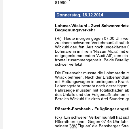
81990.
Donnerstag, 18.12.2014
Lohmar-Wickuhl - Zwei Schwerverletzt
Begegnungsverkehr
(Ri) Heute morgen gegen 07.00 Uhr wur
zu einem schweren Verkehrsunfall auf d
Wickuhl gerufen. Aus noch ungeklärten 
Lohmarerin in ihrem 'Nissan Micra' mit 
entgegenkommenden 'Audi A6', den ein 2
frontal zusammengeprallt. Beide Beteilig
schwer verletzt.
Die Feuerwehr musste die Lohmarerin 
Wrack befreien. Nach der Erstbehandlun
mit Rettungswagen in umliegende Krank
Lebensgefahr besteht nach derzeitigem I
Fahrzeuge mussten mit Totalschaden ab
des Unfalls und der Folgemaßnahmen mu
Bereich Wickuhl für circa drei Stunden g
Rösrath-Forsbach - Fußgänger angefa
(ck) Ein schwerer Verkehrsunfall hat sic
Rösrath ereignet. Gegen 07.45 Uhr fuhr 
seinem '
VW
Tiguan' die Bensberger Stra