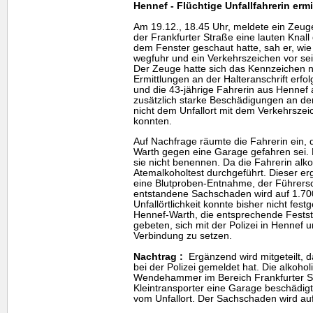
Hennef - Flüchtige Unfallfahrerin ermi
Am 19.12., 18.45 Uhr, meldete ein Zeug
der Frankfurter Straße eine lauten Knal
dem Fenster geschaut hatte, sah er, wi
wegfuhr und ein Verkehrszeichen vor se
Der Zeuge hatte sich das Kennzeichen n
Ermittlungen an der Halteranschrift erf
und die 43-jährige Fahrerin aus Hennef
zusätzlich starke Beschädigungen an der
nicht dem Unfallort mit dem Verkehrsze
konnten.
Auf Nachfrage räumte die Fahrerin ein, 
Warth gegen eine Garage gefahren sei. D
sie nicht benennen. Da die Fahrerin alko
Atemalkoholtest durchgeführt. Dieser erg
eine Blutproben-Entnahme, der Führersch
entstandene Sachschaden wird auf 1.700
Unfallörtlichkeit konnte bisher nicht fes
Hennef-Warth, die entsprechende Fests
gebeten, sich mit der Polizei in Hennef u
Verbindung zu setzen.
Nachtrag :
Ergänzend wird mitgeteilt, d
bei der Polizei gemeldet hat. Die alkohol
Wendehammer im Bereich Frankfurter 
Kleintransporter eine Garage beschädigt.
vom Unfallort. Der Sachschaden wird au