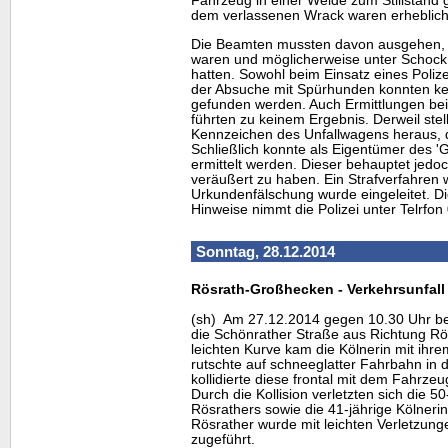
Fahrzeug in einer Weide zum Stillstan
dem verlassenen Wrack waren erheblich
Die Beamten mussten davon ausgehen, d
waren und möglicherweise unter Schock
hatten. Sowohl beim Einsatz eines Poliz
der Absuche mit Spürhunden konnten ke
gefunden werden. Auch Ermittlungen b
führten zu keinem Ergebnis. Derweil stel
Kennzeichen des Unfallwagens heraus, d
Schließlich konnte als Eigentümer des 'Go
ermittelt werden. Dieser behauptet jedoch
veräußert zu haben. Ein Strafverfahren 
Urkundenfälschung wurde eingeleitet. Di
Hinweise nimmt die Polizei unter Telrfo
Sonntag, 28.12.2014
Rösrath-Großhecken - Verkehrsunfall
(sh) Am 27.12.2014 gegen 10.30 Uhr bef
die Schönrather Straße aus Richtung R
leichten Kurve kam die Kölnerin mit ihr
rutschte auf schneeglatter Fahrbahn in
kollidierte diese frontal mit dem Fahrze
Durch die Kollision verletzten sich die 50
Rösrathers sowie die 41-jährige Kölnerin
Rösrather wurde mit leichten Verletzu
zugeführt.