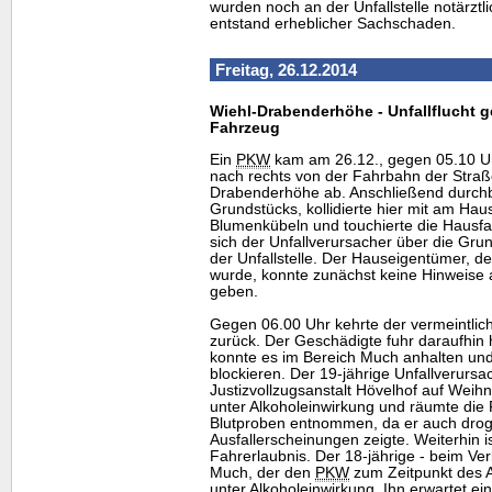
wurden noch an der Unfallstelle notärztl
entstand erheblicher Sachschaden.
Freitag, 26.12.2014
Wiehl-Drabenderhöhe - Unfallflucht ge
Fahrzeug
Ein
PKW
kam am 26.12., gegen 05.10 U
nach rechts von der Fahrbahn der Straß
Drabenderhöhe ab. Anschließend durchb
Grundstücks, kollidierte hier mit am Hau
Blumenkübeln und touchierte die Hausfa
sich der Unfallverursacher über die Gru
der Unfallstelle. Der Hauseigentümer, d
wurde, konnte zunächst keine Hinweise 
geben.
Gegen 06.00 Uhr kehrte der vermeintlich
zurück. Der Geschädigte fuhr daraufhin
konnte es im Bereich Much anhalten und 
blockieren. Der 19-jährige Unfallverursac
Justizvollzugsanstalt Hövelhof auf Weihn
unter Alkoholeinwirkung und räumte die 
Blutproben entnommen, da er auch drog
Ausfallerscheinungen zeigte. Weiterhin is
Fahrerlaubnis. Der 18-jährige - beim Ver
Much, der den
PKW
zum Zeitpunkt des An
unter Alkoholeinwirkung. Ihn erwartet ei