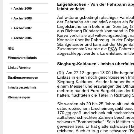
Engelskirchen - Von der Fahrbahn 
leicht verletzt
Archiv 2009
Auf witterungsbedingt rutschiger Fahrb
Archiv 2008
der Fahrbahn ab und stieß gegen ein Br
Engelskirchenerin befuhr am Sonntag (2
Archiv 2007
aus Richtung Ründeroth kommend in Ri
Kurve verlor sie auf witterungsbedingt n
Archiv 2006
Kontrolle über ihr Fahrzeug. In der Folge
Stahlgeländer und kam auf der Gegenf
RSS
Zusammenstoß wurde die
PKW
-Fahrerin
abgeschleppt werden. Es entstand mittl
Firmenverzeichnis
Siegburg-Kaldauen - Imbiss überfalle
Links / Vereine
(Ri) Am 27.12. gegen 13.00 Uhr begeh
Einlass in einen noch geschlossenen Imb
Straßensperrungen
Siegburg-Kaldauen. Als der Inhaber ihnen
einem Messer und erzwangen die Öffnu
Inhaltsverzeichnis
mehrere hundert Euro Bargeld aus der 
hatten, flüchteten die Täter in Richtung 
Kleinanzeigen
Sie werden als 20 bis 25 Jahre alt und d
osteuropäischem Erscheinungsbild beschr
170
cm
groß und schlank mit hochsteh
auffallend schlechten Zähnen beschrieben
schwarze "Bomberjacke". Sein Mittäter so
gewesen sein. Er hat glatte schwarze Haa
reichend. Auch er trug eine schwarze "