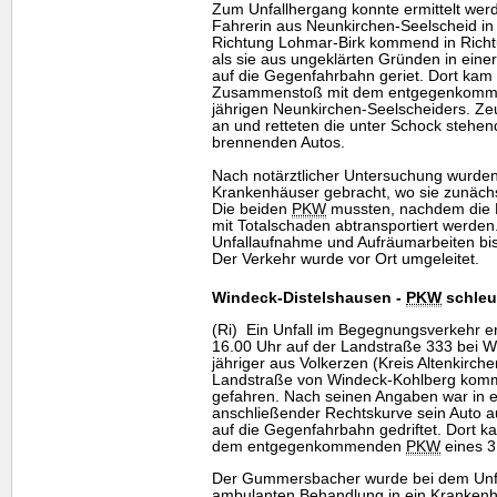
Zum Unfallhergang konnte ermittelt werd
Fahrerin aus Neunkirchen-Seelscheid in 
Richtung Lohmar-Birk kommend in Rich
als sie aus ungeklärten Gründen in ein
auf die Gegenfahrbahn geriet. Dort kam
Zusammenstoß mit dem entgegenkomm
jährigen Neunkirchen-Seelscheiders. Zeu
an und retteten die unter Schock stehen
brennenden Autos.
Nach notärztlicher Untersuchung wurden
Krankenhäuser gebracht, wo sie zunächs
Die beiden
PKW
mussten, nachdem die F
mit Totalschaden abtransportiert werden
Unfallaufnahme und Aufräumarbeiten bis 
Der Verkehr wurde vor Ort umgeleitet.
Windeck-Distelshausen -
PKW
schleu
(Ri) Ein Unfall im Begegnungsverkehr e
16.00 Uhr auf der Landstraße 333 bei W
jähriger aus Volkerzen (Kreis Altenkirch
Landstraße von Windeck-Kohlberg komm
gefahren. Nach seinen Angaben war in e
anschließender Rechtskurve sein Auto 
auf die Gegenfahrbahn gedriftet. Dort
dem entgegenkommenden
PKW
eines 3
Der Gummersbacher wurde bei dem Unfal
ambulanten Behandlung in ein Krankenh