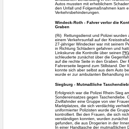
Autos mussten mit erheblichem Schade
den Unfall und Folgemaßnahmen kam es 
Verkehrsbehinderungen.
Windeck-Roth - Fahrer verlor die Kont
Graben
(Ri) Rettungsdienst und Polizei wurden
einem Verkehrsunfall auf der Kreisstraß
27-jähriger Windecker war mit seinem 
in Richtung Schladern gefahren und hat
Linkskurve die Kontrolle über seinen
PK
schleuderte zunächst über die Gegenfa
auf die rechte Seite in den Graben. Der
Fahrerseite liegend zum Stillstand. Der W
konnte sich aber selbst aus dem Auto b
wurde er zur ambulanten Behandlung in
Siegburg - Mutmaßliche Taschendie
Erfolgreich war die Polizei Rhein-Sieg 
Sondereinsatzes gegen Taschendiebe. 
Zivilfahnder eine Gruppe von vier Fraue
Marktplatzes, die sich verdächtig verhiel
uniformierter Polizisten wurde die Grupp
kontrolliert. Bei den Frauen, die sich ni
verständigen konnten, wurden zunächst
gefunden, die aus Drogerien in der Inn
In einer Handtasche der mutmaßlichen 