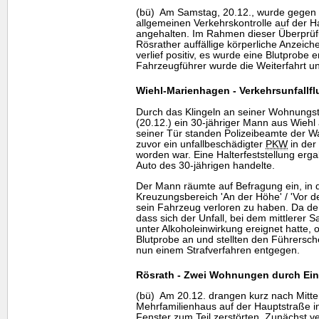
(bü) Am Samstag, 20.12., wurde gegen
allgemeinen Verkehrskontrolle auf der H
angehalten. Im Rahmen dieser Überprüfu
Rösrather auffällige körperliche Anzeiche
verlief positiv, es wurde eine Blutprob
Fahrzeugführer wurde die Weiterfahrt un
Wiehl-Marienhagen - Verkehrsunfallfl
Durch das Klingeln an seiner Wohnungs
(20.12.) ein 30-jähriger Mann aus Wiehl
seiner Tür standen Polizeibeamte der
zuvor ein unfallbeschädigter
PKW
in der
worden war. Eine Halterfeststellung erg
Auto des 30-jährigen handelte.
Der Mann räumte auf Befragung ein, in 
Kreuzungsbereich 'An der Höhe' / 'Vor de
sein Fahrzeug verloren zu haben. Da de
dass sich der Unfall, bei dem mittlerer
unter Alkoholeinwirkung ereignet hatte,
Blutprobe an und stellten den Führersche
nun einem Strafverfahren entgegen.
Rösrath - Zwei Wohnungen durch Ein
(bü) Am 20.12. drangen kurz nach Mitte
Mehrfamilienhaus auf der Hauptstraße in
Fenster zum Teil zerstörten. Zunächst ve