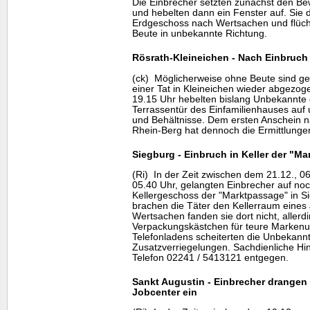
Die Einbrecher setzten zunächst den B
und hebelten dann ein Fenster auf. Sie
Erdgeschoss nach Wertsachen und flücht
Beute in unbekannte Richtung.
Rösrath-Kleineichen - Nach Einbruc
(ck) Möglicherweise ohne Beute sind ge
einer Tat in Kleineichen wieder abgezoge
19.15 Uhr hebelten bislang Unbekannte 
Terrassentür des Einfamilienhauses auf
und Behältnisse. Dem ersten Anschein nac
Rhein-Berg hat dennoch die Ermittlun
Siegburg - Einbruch in Keller der "M
(Ri) In der Zeit zwischen dem 21.12., 0
05.40 Uhr, gelangten Einbrecher auf n
Kellergeschoss der "Marktpassage" in Si
brachen die Täter den Kellerraum eines 
Wertsachen fanden sie dort nicht, allerd
Verpackungskästchen für teure Markenuhr
Telefonladens scheiterten die Unbekann
Zusatzverriegelungen. Sachdienliche Hi
Telefon 02241 / 5413121 entgegen.
Sankt Augustin - Einbrecher drangen
Jobcenter ein