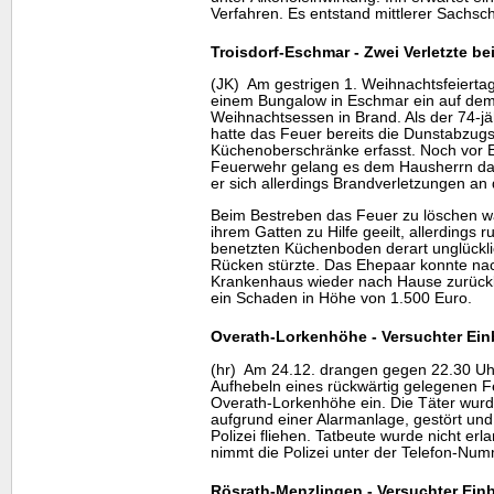
Verfahren. Es entstand mittlerer Sachsc
Troisdorf-Eschmar - Zwei Verletzte b
(JK) Am gestrigen 1. Weihnachtsfeiertag
einem Bungalow in Eschmar ein auf dem
Weihnachtsessen in Brand. Als der 74-j
hatte das Feuer bereits die Dunstabzugs
Küchenoberschränke erfasst. Noch vor Ei
Feuerwehr gelang es dem Hausherrn das
er sich allerdings Brandverletzungen an
Beim Bestreben das Feuer zu löschen wa
ihrem Gatten zu Hilfe geeilt, allerdings r
benetzten Küchenboden derart unglücklic
Rücken stürzte. Das Ehepaar konnte na
Krankenhaus wieder nach Hause zurückk
ein Schaden in Höhe von 1.500 Euro.
Overath-Lorkenhöhe - Versuchter Ein
(hr) Am 24.12. drangen gegen 22.30 Uh
Aufhebeln eines rückwärtig gelegenen Fe
Overath-Lorkenhöhe ein. Die Täter wurd
aufgrund einer Alarmanlage, gestört und
Polizei fliehen. Tatbeute wurde nicht erl
nimmt die Polizei unter der Telefon-Nu
Rösrath-Menzlingen - Versuchter Einb