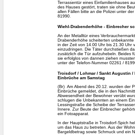
Terrassentür eines Einfamilienhauses au
des Hauses gestört, traten sie ohne Beut
allen Fällen bitte an die Polizei unter 
81990.
Wiehl-Drabenderhöhe - Einbrecher sch
An der Metalltür eines Verbrauchermarkte
Drabenderhöhe scheiterten unbekannte 
in der Zeit von 14.00 Uhr bis 21.30 Uhr 
einzudringen. Die Täter durchstießen d
zusätzlich die Tür aufzuhebeln. Beides f
sie erfolglos von dannen ziehen mussten.
unter der Telefon-Nummer 02261 / 8199
Troisdorf / Lohmar / Sankt Augustin /
Einbrüche am Samstag
(Br) Am Abend des 20.12. wurden der Po
Einbrüche gemeldet, die in den Nachmi
Abwesendheit der Bewohner verübt wurde
schlugen die Unbekannten an einem Einf
Lessingstraße die Scheibe der Terrassen
Innere. Zur Beute der Einbrecher gehör
ein Fotoapparat.
In der Hauptstraße in Troisdorf-Spich he
um das Haus zu betreten. Aus der Wohn
Bargeldbetrag sowie Schmuck und ein N