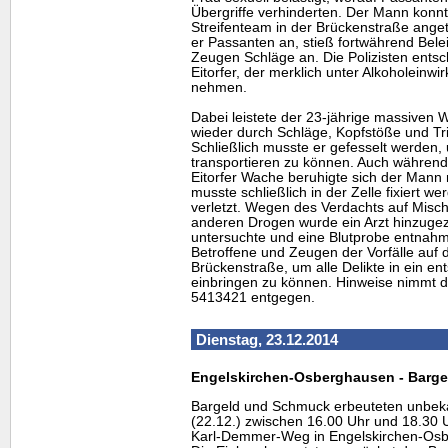
Übergriffe verhinderten. Der Mann konnte
Streifenteam in der Brückenstraße anget
er Passanten an, stieß fortwährend Bel
Zeugen Schläge an. Die Polizisten entsc
Eitorfer, der merklich unter Alkoholeinw
nehmen.
Dabei leistete der 23-jährige massiven 
wieder durch Schläge, Kopfstöße und Trit
Schließlich musste er gefesselt werden,
transportieren zu können. Auch während 
Eitorfer Wache beruhigte sich der Mann n
musste schließlich in der Zelle fixiert 
verletzt. Wegen des Verdachts auf Misc
anderen Drogen wurde ein Arzt hinzugez
untersuchte und eine Blutprobe entnahm.
Betroffene und Zeugen der Vorfälle auf 
Brückenstraße, um alle Delikte in ein e
einbringen zu können. Hinweise nimmt di
5413421 entgegen.
Dienstag, 23.12.2014
Engelskirchen-Osberghausen - Barge
Bargeld und Schmuck erbeuteten unbek
(22.12.) zwischen 16.00 Uhr und 18.30 U
Karl-Demmer-Weg in Engelskirchen-Osb