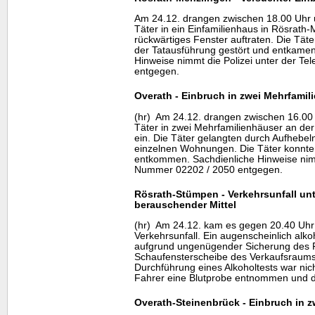
Am 24.12. drangen zwischen 18.00 Uhr
Täter in ein Einfamilienhaus in Rösrath-
rückwärtiges Fenster auftraten. Die Tät
der Tatausführung gestört und entkamen
Hinweise nimmt die Polizei unter der T
entgegen.
Overath - Einbruch in zwei Mehrfamil
(hr) Am 24.12. drangen zwischen 16.00
Täter in zwei Mehrfamilienhäuser an der
ein. Die Täter gelangten durch Aufhebeln
einzelnen Wohnungen. Die Täter konnte
entkommen. Sachdienliche Hinweise nimmt
Nummer 02202 / 2050 entgegen.
Rösrath-Stümpen - Verkehrsunfall unt
berauschender Mittel
(hr) Am 24.12. kam es gegen 20.40 Uhr
Verkehrsunfall. Ein augenscheinlich alko
aufgrund ungenügender Sicherung des 
Schaufensterscheibe des Verkaufsraums 
Durchführung eines Alkoholtests war ni
Fahrer eine Blutprobe entnommen und di
Overath-Steinenbrück - Einbruch in z