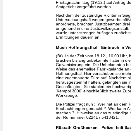
Freitagnachmittag (19.12.) auf Antrag 
Amtgericht vorgeführt werden.
Nachdem der zuständige Richter in Siegb
Untersuchungshaft wegen gewerbsmäßi
anordnete, brachten Justizbeamten drei
umgehend in eine Justizvollzugsanstalt.
wurde unter strengen Auflagen zunächst 
Ermittlungen dauern an.
Much-Hoffnungsthal - Einbruch in We
(Br) In der Zeit vom 18.12., 16.00 Uhr, 
brachen bislang unbekannte Täter in die
Galvanisierung ein. Die Unbekannten bet
Weise das ehemalige Fabrikgelände an 
Hoffnungsthal. Hier verschoben sie meh
eine zugemauerte Türe auf. Nachdem si
herausgestemmt hatten, gelangten sie i
Geschädigten. Sie stahlen ein hochwert
'Kemppi 3000' einschließlich zweier Zub
Werkzeuge.
Die Polizei fragt nun : Wer hat an dem 
Beobachtungen gemacht ? Wer kann An
machen ? Hinweise an das zuständige K
der Rufnummer 02241 / 5413421.
Rösrath-Großhecken - Polizei teilt S