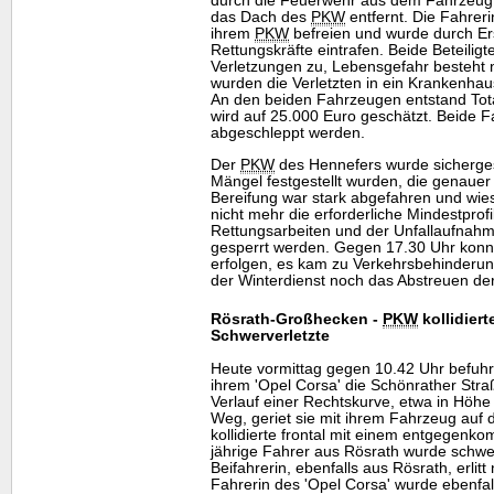
durch die Feuerwehr aus dem Fahrzeug 
das Dach des
PKW
entfernt. Die Fahreri
ihrem
PKW
befreien und wurde durch Ers
Rettungskräfte eintrafen. Beide Beteilig
Verletzungen zu, Lebensgefahr besteht 
wurden die Verletzten in ein Krankenhaus
An den beiden Fahrzeugen entstand To
wird auf 25.000 Euro geschätzt. Beide
abgeschleppt werden.
Der
PKW
des Hennefers wurde sicherges
Mängel festgestellt wurden, die genaue
Bereifung war stark abgefahren und wie
nicht mehr die erforderliche Mindestprofi
Rettungsarbeiten und der Unfallaufnahm
gesperrt werden. Gegen 17.30 Uhr konnt
erfolgen, es kam zu Verkehrsbehinderu
der Winterdienst noch das Abstreuen der
Rösrath-Großhecken -
PKW
kollidiert
Schwerverletzte
Heute vormittag gegen 10.42 Uhr befuhr 
ihrem 'Opel Corsa' die Schönrather Stra
Verlauf einer Rechtskurve, etwa in Hö
Weg, geriet sie mit ihrem Fahrzeug auf
kollidierte frontal mit einem entgegen
jährige Fahrer aus Rösrath wurde schwer
Beifahrerin, ebenfalls aus Rösrath, erlitt
Fahrerin des 'Opel Corsa' wurde ebenfall