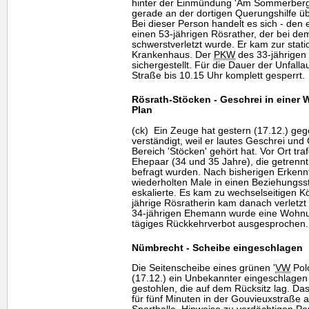
hinter der Einmündung 'Am Sommerberg' 
gerade an der dortigen Querungshilfe ü
Bei dieser Person handelt es sich - den
einen 53-jährigen Rösrather, der bei d
schwerstverletzt wurde. Er kam zur stat
Krankenhaus. Der
PKW
des 33-jährigen
sichergestellt. Für die Dauer der Unfal
Straße bis 10.15 Uhr komplett gesperrt.
Rösrath-Stöcken - Geschrei in einer 
Plan
(ck) Ein Zeuge hat gestern (17.12.) geg
verständigt, weil er lautes Geschrei un
Bereich 'Stöcken' gehört hat. Vor Ort tr
Ehepaar (34 und 35 Jahre), die getrennt
befragt wurden. Nach bisherigen Erkenn
wiederholten Male in einen Beziehungss
eskalierte. Es kam zu wechselseitigen K
jährige Rösratherin kam danach verletz
34-jährigen Ehemann wurde eine Wohnu
tägiges Rückkehrverbot ausgesprochen.
Nümbrecht - Scheibe eingeschlagen
Die Seitenscheibe eines grünen '
VW
Pol
(17.12.) ein Unbekannter eingeschlage
gestohlen, die auf dem Rücksitz lag. D
für fünf Minuten in der Gouvieuxstraße 