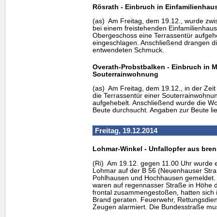
Rösrath - Einbruch in Einfamilienhau
(as) Am Freitag, dem 19.12., wurde zwi
bei einem freistehenden Einfamilienhaus
Obergeschoss eine Terrassentür aufgehe
eingeschlagen. Anschließend drangen die
entwendeten Schmuck.
Overath-Probstbalken - Einbruch in 
Souterrainwohnung
(as) Am Freitag, dem 19.12., in der Zeit
die Terrassentür einer Souterrainwohnun
aufgehebelt. Anschließend wurde die W
Beute durchsucht. Angaben zur Beute lie
Freitag, 19.12.2014
Lohmar-Winkel - Unfallopfer aus bre
(Ri) Am 19.12. gegen 11.00 Uhr wurde e
Lohmar auf der B 56 (Neuenhauser Stra
Pohlhausen und Hochhausen gemeldet
waren auf regennasser Straße in Höhe 
frontal zusammengestoßen, hatten sich i
Brand geraten. Feuerwehr, Rettungsdien
Zeugen alarmiert. Die Bundesstraße mus