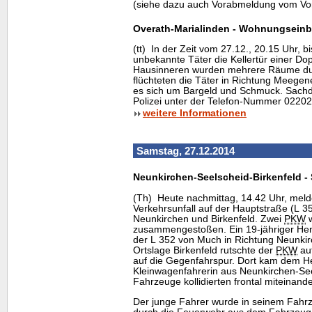
(siehe dazu auch Vorabmeldung vom Vo
Overath-Marialinden - Wohnungseinb
(tt) In der Zeit vom 27.12., 20.15 Uhr, b
unbekannte Täter die Kellertür einer Dop
Hausinneren wurden mehrere Räume du
flüchteten die Täter in Richtung Meegen
es sich um Bargeld und Schmuck. Sachd
Polizei unter der Telefon-Nummer 02202
weitere Informationen
Samstag, 27.12.2014
Neunkirchen-Seelscheid-Birkenfeld - 
(Th) Heute nachmittag, 14.42 Uhr, meld
Verkehrsunfall auf der Hauptstraße (L 3
Neunkirchen und Birkenfeld. Zwei
PKW
w
zusammengestoßen. Ein 19-jähriger He
der L 352 von Much in Richtung Neunkir
Ortslage Birkenfeld rutschte der
PKW
auf
auf die Gegenfahrspur. Dort kam dem He
Kleinwagenfahrerin aus Neunkirchen-Se
Fahrzeuge kollidierten frontal miteinande
Der junge Fahrer wurde in seinem Fah