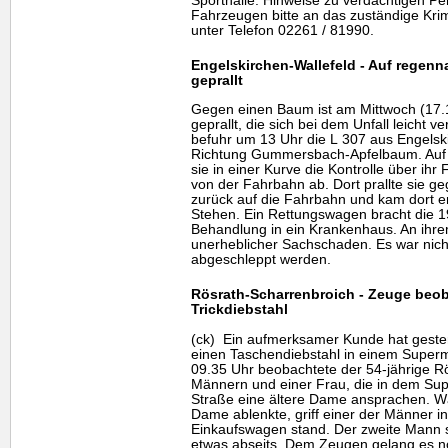
Sporthalle. Hinweise zu verdächtigen P
Fahrzeugen bitte an das zuständige Kri
unter Telefon 02261 / 81990.
Engelskirchen-Wallefeld - Auf rege
geprallt
Gegen einen Baum ist am Mittwoch (17.12
geprallt, die sich bei dem Unfall leicht v
befuhr um 13 Uhr die L 307 aus Engelsk
Richtung Gummersbach-Apfelbaum. Auf 
sie in einer Kurve die Kontrolle über ih
von der Fahrbahn ab. Dort prallte sie g
zurück auf die Fahrbahn und kam dort e
Stehen. Ein Rettungswagen bracht die 1
Behandlung in ein Krankenhaus. An ihre
unerheblicher Sachschaden. Es war nich
abgeschleppt werden.
Rösrath-Scharrenbroich - Zeuge beob
Trickdiebstahl
(ck) Ein aufmerksamer Kunde hat gester
einen Taschendiebstahl in einem Superm
09.35 Uhr beobachtete der 54-jährige Rö
Männern und einer Frau, die in dem Sup
Straße eine ältere Dame ansprachen. Wä
Dame ablenkte, griff einer der Männer i
Einkaufswagen stand. Der zweite Mann 
etwas abseits. Dem Zeugen gelang es noc