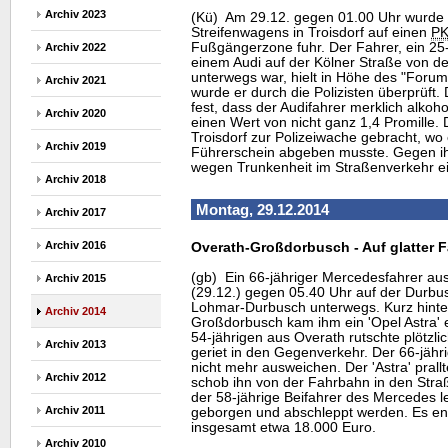
Archiv 2023
(Kü) Am 29.12. gegen 01.00 Uhr wurde 
Streifenwagens in Troisdorf auf einen
P
Fußgängerzone fuhr. Der Fahrer, ein 25-
Archiv 2022
einem Audi auf der Kölner Straße von 
unterwegs war, hielt in Höhe des "Forum"
Archiv 2021
wurde er durch die Polizisten überprüft. 
fest, dass der Audifahrer merklich alkohol
Archiv 2020
einen Wert von nicht ganz 1,4 Promille
Troisdorf zur Polizeiwache gebracht, wo
Archiv 2019
Führerschein abgeben musste. Gegen ih
wegen Trunkenheit im Straßenverkehr ein
Archiv 2018
Montag, 29.12.2014
Archiv 2017
Archiv 2016
Overath-Großdorbusch - Auf glatter 
(gb) Ein 66-jähriger Mercedesfahrer a
Archiv 2015
(29.12.) gegen 05.40 Uhr auf der Durbu
Lohmar-Durbusch unterwegs. Kurz hint
Archiv 2014
Großdorbusch kam ihm ein 'Opel Astra'
54-jährigen aus Overath rutschte plötzli
Archiv 2013
geriet in den Gegenverkehr. Der 66-jäh
nicht mehr ausweichen. Der 'Astra' pra
Archiv 2012
schob ihn von der Fahrbahn in den Straß
der 58-jährige Beifahrer des Mercedes 
Archiv 2011
geborgen und abschleppt werden. Es en
insgesamt etwa 18.000 Euro.
Archiv 2010