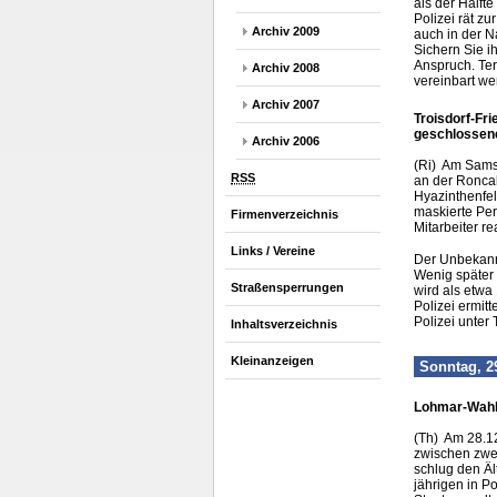
als der Hälft
Polizei rät z
Archiv 2009
auch in der N
Sichern Sie i
Anspruch. Te
Archiv 2008
vereinbart we
Archiv 2007
Troisdorf-Fr
geschlossen
Archiv 2006
(Ri) Am Samst
RSS
an der Roncal
Hyazinthenfel
maskierte Per
Firmenverzeichnis
Mitarbeiter re
Links / Vereine
Der Unbekannt
Wenig später 
Straßensperrungen
wird als etwa
Polizei ermit
Polizei unter
Inhaltsverzeichnis
Kleinanzeigen
Sonntag, 2
Lohmar-Wahls
(Th) Am 28.12
zwischen zwei
schlug den Äl
jährigen in P