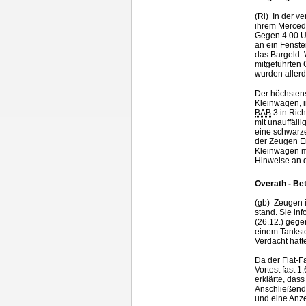
(Ri) In der v
ihrem Mercede
Gegen 4.00 U
an ein Fenste
das Bargeld. W
mitgeführten 
wurden allerd
Der höchstens
Kleinwagen, i
BAB
3 in Rich
mit unauffäll
eine schwarze
der Zeugen En
Kleinwagen m
Hinweise an d
Overath - Be
(gb) Zeugen is
stand. Sie inf
(26.12.) gege
einem Tankst
Verdacht hatt
Da der Fiat-
Vortest fast 
erklärte, das
Anschließend 
und eine Anze