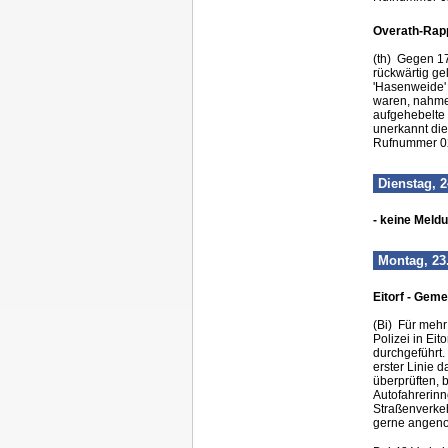
Overath-Rapp
(th) Gegen 17
rückwärtig ge
'Hasenweide' 
waren, nahme
aufgehebelte 
unerkannt die
Rufnummer 02
Dienstag, 2
- keine Meld
Montag, 23
Eitorf - Gem
(Bi) Für mehr
Polizei in Ei
durchgeführt.
erster Linie 
überprüften, 
Autofahrerin
Straßenverkeh
gerne angen