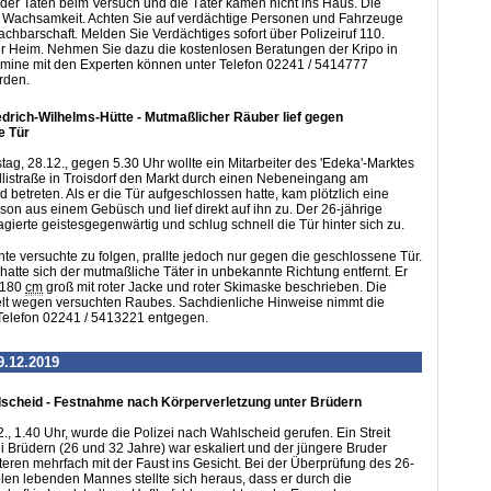
e der Taten beim Versuch und die Täter kamen nicht ins Haus. Die
ur Wachsamkeit. Achten Sie auf verdächtige Personen und Fahrzeuge
achbarschaft. Melden Sie Verdächtiges sofort über Polizeiruf 110.
hr Heim. Nehmen Sie dazu die kostenlosen Beratungen der Kripo in
rmine mit den Experten können unter Telefon 02241 / 5414777
rden.
iedrich-Wilhelms-Hütte - Mutmaßlicher Räuber lief gegen
e Tür
ag, 28.12., gegen 5.30 Uhr wollte ein Mitarbeiter des 'Edeka'-Marktes
listraße in Troisdorf den Markt durch einen Nebeneingang am
d betreten. Als er die Tür aufgeschlossen hatte, kam plötzlich eine
son aus einem Gebüsch und lief direkt auf ihn zu. Der 26-jährige
agierte geistesgegenwärtig und schlug schnell die Tür hinter sich zu.
e versuchte zu folgen, prallte jedoch nur gegen die geschlossene Tür.
hatte sich der mutmaßliche Täter in unbekannte Richtung entfernt. Er
 180
cm
groß mit roter Jacke und roter Skimaske beschrieben. Die
telt wegen versuchten Raubes. Sachdienliche Hinweise nimmt die
 Telefon 02241 / 5413221 entgegen.
9.12.2019
cheid - Festnahme nach Körperverletzung unter Brüdern
., 1.40 Uhr, wurde die Polizei nach Wahlscheid gerufen. Ein Streit
 Brüdern (26 und 32 Jahre) war eskaliert und der jüngere Bruder
teren mehrfach mit der Faust ins Gesicht. Bei der Überprüfung des 26-
olen lebenden Mannes stellte sich heraus, dass er durch die