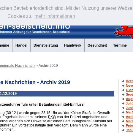
schen Betrieb erforderlich sind. Mit der Nutzung unserer Webse
Cookies zu.
mehr Informationen
nomie
Handel
Dienstleistung
Handwerk
Gesundheit
Termine
egionale Nachrichten
> Archiv 2019
e Nachrichten - Archiv 2019
Dez
Nov
Okto
1.12.2019
Sept
Augu
Juli
hrzeugführer fuhr unter Betäubungsmittel-Einfluss
Juni
Mai 
g (30.12.) wurde gegen 23.15 Uhr auf der Kölner Straße in Overath
Apri
er Engelskirchener mit seinem
PKW
von der Polizei angehalten und
 Hierbei ergaben sich Hinweise auf einen Betäubungsmittel-Konsum bei
März
ührer. Ein Vortest bestätigte den Verdacht. Dem Mann wurde eine
Febr
tnommen.
Janu