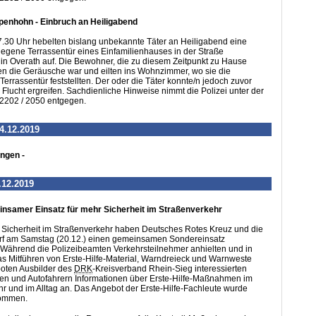
enhohn - Einbruch an Heiligabend
.30 Uhr hebelten bislang unbekannte Täter an Heiligabend eine
legene Terrassentür eines Einfamilienhauses in der Straße
in Overath auf. Die Bewohner, die zu diesem Zeitpunkt zu Hause
n die Geräusche war und eilten ins Wohnzimmer, wo sie die
Terrassentür feststellten. Der oder die Täter konnte/n jedoch zuvor
 Flucht ergreifen. Sachdienliche Hinweise nimmt die Polizei unter der
202 / 2050 entgegen.
4.12.2019
ungen -
.12.2019
einsamer Einsatz für mehr Sicherheit im Straßenverkehr
 Sicherheit im Straßenverkehr haben Deutsches Rotes Kreuz und die
torf am Samstag (20.12.) einen gemeinsamen Sondereinsatz
 Während die Polizeibeamten Verkehrsteilnehmer anhielten und in
das Mitführen von Erste-Hilfe-Material, Warndreieck und Warnweste
boten Ausbilder des
DRK
-Kreisverband Rhein-Sieg interessierten
nen und Autofahrern Informationen über Erste-Hilfe-Maßnahmen im
r und im Alltag an. Das Angebot der Erste-Hilfe-Fachleute wurde
ommen.