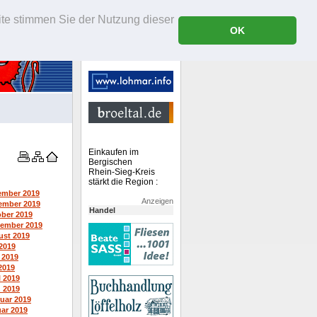
ite stimmen Sie der Nutzung dieser
OK
Einkaufen im
Bergischen
Rhein-Sieg-Kreis
stärkt die Region :
ember 2019
Anzeigen
ember 2019
Handel
ber 2019
ember 2019
st 2019
 2019
 2019
2019
l 2019
 2019
uar 2019
ar 2019