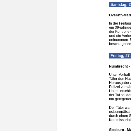
Samstag, 2
Overath-Mari
In der Freita
ein 39-jährig
der Kontrolle
und ein Vorte
entnommen. Ei
beschlagnahm
Freitag, 27
Nümbrecht - 
Unter Vorhalt
Täter den Nac
Herausgabe v
Polizei verst
Hotels erschi
der Tat sei d
hin gelegenen
Der Täter wa
osteuropäisch
durch einen S
Kommissariat
Siegburg - Mu