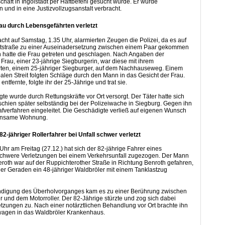
chaft in Ingolstadt per Haftbefehl gesucht wurde. Er wurde
und in eine Justizvollzugsanstalt verbracht.
rau durch Lebensgefährten verletzt
acht auf Samstag, 1.35 Uhr, alarmierten Zeugen die Polizei, da es auf
tstraße zu einer Auseinadersetzung zwischen einem Paar gekommen
 hatte die Frau getreten und geschlagen. Nach Angaben der
Frau, einer 23-jährige Siegburgerin, war diese mit ihrem
ten, einem 25-jähriger Siegburger, auf dem Nachhauseweg. Einem
alen Streit folgten Schläge durch den Mann in das Gesicht der Frau.
 entfernte, folgte ihr der 25-Jährige und trat sie.
te wurde durch Rettungskräfte vor Ort versorgt. Der Täter hatte sich
erschien später selbständig bei der Polizeiwache in Siegburg. Gegen ihn
afverfahren eingeleitet. Die Geschädigte verließ auf eigenen Wunsch
einsame Wohnung.
2-jähriger Rollerfahrer bei Unfall schwer verletzt
hr am Freitag (27.12.) hat sich der 82-jährige Fahrer eines
 schwere Verletzungen bei einem Verkehrsunfall zugezogen. Der Mann
roth war auf der Ruppichterother Straße in Richtung Benroth gefahren,
iner Geraden ein 48-jähriger Waldbröler mit einem Tanklastzug
ndigung des Überholvorganges kam es zu einer Berührung zwischen
und dem Motorroller. Der 82-Jährige stürzte und zog sich dabei
tzungen zu. Nach einer notärztlichen Behandlung vor Ort brachte ihn
wagen in das Waldbröler Krankenhaus.