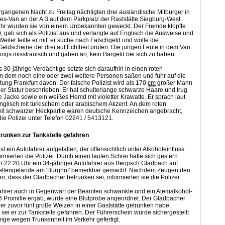
ergangenen Nacht zu Freitag nächtigten drei ausländische Mitbürger in
s-Van an der A 3 auf dem Parkplatz der Raststätte Siegburg-West.
hr wurden sie von einem Unbekannten geweckt. Der Fremde klopfte
r, gab sich als Polizist aus und verlangte auf Englisch die Ausweise und
eiter teilte er mit, er suche nach Falschgeld und wolle die
Geldscheine der drei auf Echtheit prüfen. Die jungen Leute in dem Van
ings misstrauisch und gaben an, kein Bargeld bei sich zu haben.
 30-jährige Verdächtige setzte sich daraufhin in einen roten
n dem noch eine oder zwei weitere Personen saßen und fuhr auf die
tung Frankfurt davon. Der falsche Polizist wird als 170
cm
großer Mann
iger Statur beschrieben. Er hat schulterlange schwarze Haare und trug
 Jacke sowie ein weißes Hemd mit violetter Krawatte. Er sprach laut
glisch mit türkischem oder arabischem Akzent. An dem roten
it schwarzer Heckpartie waren deutsche Kennzeichen angebracht,
ie Polizei unter Telefon 02241 / 5413121.
trunken zur Tankstelle gefahren
t ein Autofahrer aufgefallen, der offensichtlich unter Alkoholeinfluss
ormierten die Polizei. Durch einen lauten Schrei hatte sich gestern
n 22.20 Uhr ein 34-jähriger Autofahrer aus Bergisch Gladbach auf
ellengelände am 'Burghof' bemerkbar gemacht. Nachdem Zeugen den
en, dass der Gladbacher betrunken sei, informierten sie die Polizei.
Fahrer auch in Gegenwart der Beamten schwankte und ein Atemalkohol-
1,6 Promille ergab, wurde eine Blutprobe angeordnet. Der Gladbacher
s er zuvor fünf große Weizen in einer Gaststätte getrunken habe.
sei er zur Tankstelle gefahren. Der Führerschein wurde sichergestellt
ige wegen Trunkenheit im Verkehr gefertigt.