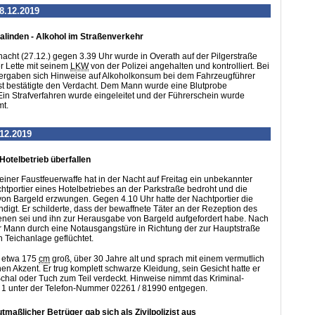
8.12.2019
alinden - Alkohol im Straßenverkehr
gnacht (27.12.) gegen 3.39 Uhr wurde in Overath auf der Pilgerstraße
er Lette mit seinem
LKW
von der Polizei angehalten und kontrolliert. Bei
 ergaben sich Hinweise auf Alkoholkonsum bei dem Fahrzeugführer
st bestätigte den Verdacht. Dem Mann wurde eine Blutprobe
n Strafverfahren wurde eingeleitet und der Führerschein wurde
t.
.12.2019
Hotelbetrieb überfallen
 einer Faustfeuerwaffe hat in der Nacht auf Freitag ein unbekannter
htportier eines Hotelbetriebes an der Parkstraße bedroht und die
on Bargeld erzwungen. Gegen 4.10 Uhr hatte der Nachtportier die
ändigt. Er schilderte, dass der bewaffnete Täter an der Rezeption des
enen sei und ihn zur Herausgabe von Bargeld aufgefordert habe. Nach
er Mann durch eine Notausgangstüre in Richtung der zur Hauptstraße
 Teichanlage geflüchtet.
r etwa 175
cm
groß, über 30 Jahre alt und sprach mit einem vermutlich
en Akzent. Er trug komplett schwarze Kleidung, sein Gesicht hatte er
chal oder Tuch zum Teil verdeckt. Hinweise nimmt das Kriminal-
 1 unter der Telefon-Nummer 02261 / 81990 entgegen.
tmaßlicher Betrüger gab sich als Zivilpolizist aus