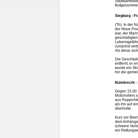
Staatsanwalts
festgenommen 
Siegburg - F
(Th) In der N
der Neue Pos
war, der Mann
geschädigten 
Lebensgefähr
zunächst verb
Als diese sich
Die Geschädig
entfernt, er 
wurde ein Str
hin die gem
Nümbrecht - 8
Gegen 15.00 U
Motorrollers
aus Ruppichte
als ihn auf e
überholte.
Kurz vor Bee
dem Anhänger 
schwere Verle
ein Rettungs