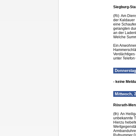
Siegburg-Stal
(Ri) Am Diens
der Kaldauer
eine Schaufe
gelangten dur
an der Laden
Welche Summe 
Ein Anwohner 
Hammerschläge
Verdächtiges
unter Telefon
Donnerstag
- keine Meld
Mittwoch, 
Rösrath-Menz
(th) An Heili
unbekannte Tä
Hierzu hebel
Wertgegenstä
Armbanduhren
Rufnummer 02