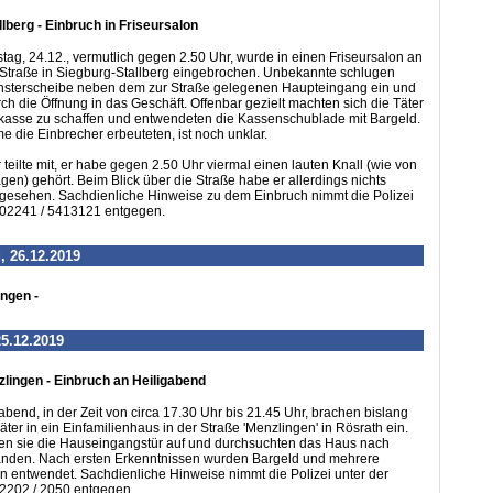
lberg - Einbruch in Friseursalon
tag, 24.12., vermutlich gegen 2.50 Uhr, wurde in einen Friseursalon an
 Straße in Siegburg-Stallberg eingebrochen. Unbekannte schlugen
nsterscheibe neben dem zur Straße gelegenen Haupteingang ein und
ch die Öffnung in das Geschäft. Offenbar gezielt machten sich die Täter
kasse zu schaffen und entwendeten die Kassenschublade mit Bargeld.
die Einbrecher erbeuteten, ist noch unklar.
teilte mit, er habe gegen 2.50 Uhr viermal einen lauten Knall (wie von
n) gehört. Beim Blick über die Straße habe er allerdings nichts
 gesehen. Sachdienliche Hinweise zu dem Einbruch nimmt die Polizei
 02241 / 5413121 entgegen.
, 26.12.2019
ungen -
25.12.2019
lingen - Einbruch an Heiligabend
gabend, in der Zeit von circa 17.30 Uhr bis 21.45 Uhr, brachen bislang
ter in ein Einfamilienhaus in der Straße 'Menzlingen' in Rösrath ein.
ten sie die Hauseingangstür auf und durchsuchten das Haus nach
nden. Nach ersten Erkenntnissen wurden Bargeld und mehrere
 entwendet. Sachdienliche Hinweise nimmt die Polizei unter der
202 / 2050 entgegen.