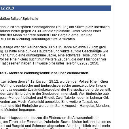
.12.2019
büberfall auf Spielhalle
elhalle ist am späten Sonntagabend (29.12.) am Sülztalplatz überfallen
äuber betrat gegen 23.30 Uhr die Spielhalle. Unter Vorhalt einer
onnte der Mann mehrere hundert Euro Bargeld erbeuten und
zu Fuß in Richtung Beienburger Straße flüchten.
ussage war der Räuber circa 30 bis 35 Jahre alt, etwa 170
cm
groß
g. Er hatte eine dunkle Hautfarbe und wirkte auf die Geschädigte wie
aner. Er trug eine dunkelgrüne Jacke, eine schwarze Hose und helle
olizei Rhein-Berg sucht nun weitere Zeugen, die den Flüchtigen vor
 Tat gesehen haben, Hinweise bitte unter Telefon 02202 / 2050.
reis - Mehrere Wohnungseinbrüche über Weihnachten
eit zwischen dem 24.12. bis zum 29.12. wurden der Polizei Rhein-Sieg
 Wohnungseinbrüche und Einbruchsversuche angezeigt. Die Tatorte
ber das gesamte Zuständigkeitsgebiet der Kreispolizeibehörde verteilt.
en zwei Einbrüche in der Siegburger Innenstadt. Vier Einbrüche gab
assel-Mondorf, Lülsdorf und Rheidt. Zwei Tatorte liegen in Lohmar-Ort.
wurden aus Much-Marienfeld gemeldet. Eine weitere Tat gab es in
enrath und fünf Einbrüche wurden in Sankt Augustin-Hangelar, Menden,
und Meindorf begangen.
Nachmittagsstunden nutzen die Einbrecher die Abwesenheit der
 um Türen oder Fenster aufzuhebeln. Soweit bisher bekannt hatten es
eist auf Bargeld und Schmuck abgesehen. Allerdings blieb es bei mehr