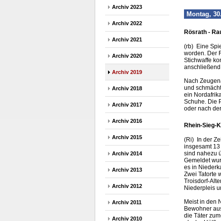
Archiv 2023
Montag, 30
Archiv 2022
Rösrath - Rau
Archiv 2021
(rb) Eine Spi
worden. Der R
Archiv 2020
Stichwaffe k
anschließend 
Archiv 2019
Nach Zeugena
und schmächti
Archiv 2018
ein Nordafrik
Schuhe. Die P
Archiv 2017
oder nach der
Archiv 2016
Rhein-Sieg-K
Archiv 2015
(Ri) In der Z
insgesamt 13
sind nahezu ü
Archiv 2014
Gemeldet wurd
es in Niederk
Archiv 2013
Zwei Tatorte 
Troisdorf-Alt
Archiv 2012
Niederpleis 
Meist in den 
Archiv 2011
Bewohner aus,
die Täter zum
Archiv 2010