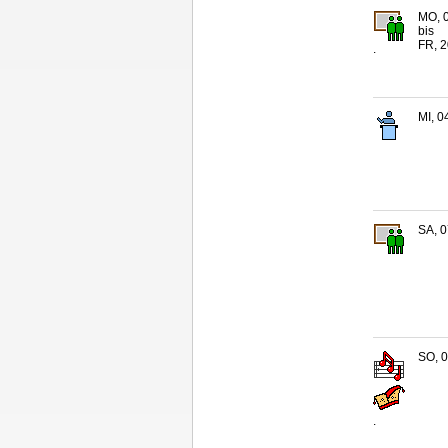
MO, 0
bis
FR, 2
.
MI, 0
SA, 0
SO, 0
.