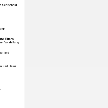
n-Seelscheid-
nfeld
rte Eltern
ner Vorstellung
n
rkenfeld
on Karl Heinz
'