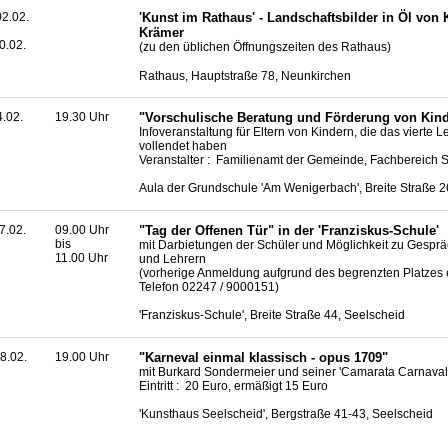
2.02.
'Kunst im Rathaus' - Landschaftsbilder in Öl von 
Krämer
0.02.
(zu den üblichen Öffnungszeiten des Rathaus)
Rathaus, Hauptstraße 78, Neunkirchen
4.02.
19.30 Uhr
"Vorschulische Beratung und Förderung von Kin
Infoveranstaltung für Eltern von Kindern, die das vierte 
vollendet haben
Veranstalter : Familienamt der Gemeinde, Fachbereich 
Aula der Grundschule 'Am Wenigerbach', Breite Straße 2
7.02.
09.00 Uhr
"Tag der Offenen Tür" in der 'Franziskus-Schule'
bis
mit Darbietungen der Schüler und Möglichkeit zu Gesprä
11.00 Uhr
und Lehrern
(vorherige Anmeldung aufgrund des begrenzten Platzes er
Telefon 02247 / 9000151)
'Franziskus-Schule', Breite Straße 44, Seelscheid
8.02.
19.00 Uhr
"Karneval einmal klassisch - opus 1709"
mit Burkard Sondermeier und seiner 'Camarata Carnaval
Eintritt : 20 Euro, ermäßigt 15 Euro
'Kunsthaus Seelscheid', Bergstraße 41-43, Seelscheid