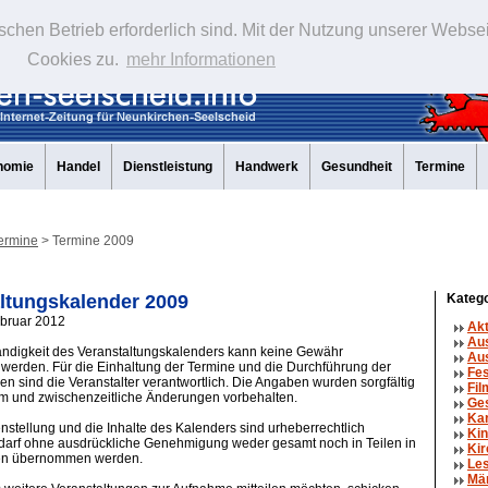
schen Betrieb erforderlich sind. Mit der Nutzung unserer Webse
Cookies zu.
mehr Informationen
nomie
Handel
Dienstleistung
Handwerk
Gesundheit
Termine
ermine
> Termine 2009
ltungskalender 2009
Katego
ebruar 2012
Ak
Au
tändigkeit des Veranstaltungskalenders kann keine Gewähr
Aus
erden. Für die Einhaltung der Termine und die Durchführung der
Fe
en sind die Veranstalter verantwortlich. Die Angaben wurden sorgfältig
Fil
um und zwischenzeitliche Änderungen vorbehalten.
Ge
Ka
tellung und die Inhalte des Kalenders sind urheberrechtlich
Kin
 darf ohne ausdrückliche Genehmigung weder gesamt noch in Teilen in
Kir
en übernommen werden.
Le
Mä