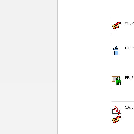
SO, 2
.
DO, 2
FR, 3
.
SA, 3
.