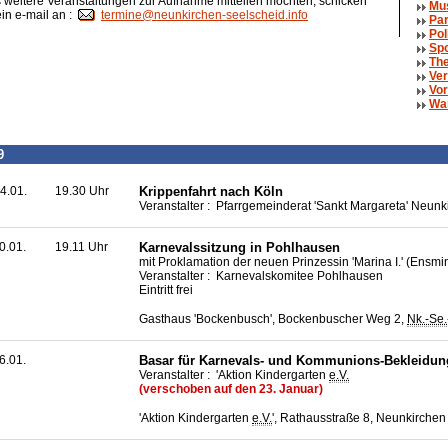
weitere Veranstaltungen zur Aufnahme mitteilen möchten, schicken
Mu
ein e-mail an :
termine@neunkirchen-seelscheid.info
Par
Pol
Spo
The
Ver
Vor
Wa
9
4.01.
19.30 Uhr
Krippenfahrt nach Köln
Veranstalter : Pfarrgemeinderat 'Sankt Margareta' Neunk
0.01.
19.11 Uhr
Karnevalssitzung in Pohlhausen
mit Proklamation der neuen Prinzessin 'Marina I.' (Ensmi
Veranstalter : Karnevalskomitee Pohlhausen
Eintritt frei
Gasthaus 'Bockenbusch', Bockenbuscher Weg 2,
Nk.-Se.
6.01.
Basar für Karnevals- und Kommunions-Bekleidun
Veranstalter : 'Aktion Kindergarten
e.V.
(verschoben auf den 23. Januar)
'Aktion Kindergarten
e.V.
', Rathausstraße 8, Neunkirchen