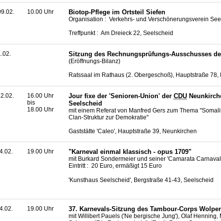
9.02.
10.00 Uhr
Biotop-Pflege im Ortsteil Siefen
Organisation : Verkehrs- und Verschönerungsverein Se
Treffpunkt : Am Dreieck 22, Seelscheid
1.02.
Sitzung des Rechnungsprüfungs-Ausschusses d
(Eröffnungs-Bilanz)
Ratssaal im Rathaus (2. Obergeschoß), Hauptstraße 78,
2.02.
16.00 Uhr
Jour fixe
der 'Senioren-Union' der
CDU
Neunkirch
bis
Seelscheid
18.00 Uhr
mit einem Referat von Manfred Gers zum Thema "Somalil
Clan-Struktur zur Demokratie"
Gaststätte 'Caleo', Hauptstraße 39, Neunkirchen
4.02.
19.00 Uhr
"Karneval einmal klassisch - opus 1709"
mit Burkard Sondermeier und seiner 'Camarata Carnaval
Eintritt : 20 Euro, ermäßigt 15 Euro
'Kunsthaus Seelscheid', Bergstraße 41-43, Seelscheid
4.02.
19.00 Uhr
37. Karnevals-Sitzung des Tambour-Corps Wolper
mit Willibert Pauels ('Ne bergische Jung'), Olaf Henning, 