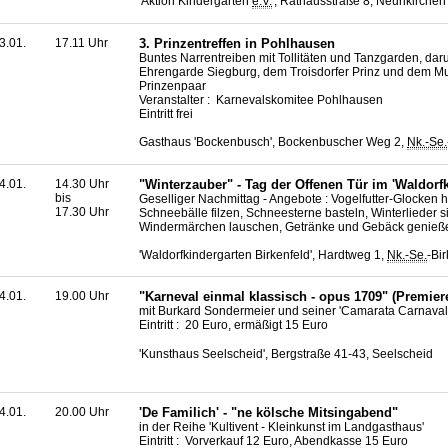
'Aktion Kindergarten
e.V.
', Rathausstraße 8, Neunkirchen
3.01.
17.11 Uhr
3. Prinzentreffen in Pohlhausen
Buntes Narrentreiben mit Tollitäten und Tanzgarden, daru
Ehrengarde Siegburg, dem Troisdorfer Prinz und dem M
Prinzenpaar
Veranstalter : Karnevalskomitee Pohlhausen
Eintritt frei
Gasthaus 'Bockenbusch', Bockenbuscher Weg 2,
Nk.-Se.
4.01.
14.30 Uhr
"Winterzauber" - Tag der Offenen Tür im 'Waldorf
bis
Geselliger Nachmittag - Angebote : Vogelfutter-Glocken h
17.30 Uhr
Schneebälle filzen, Schneesterne basteln, Winterlieder s
Windermärchen lauschen, Getränke und Gebäck genieß
'Waldorfkindergarten Birkenfeld', Hardtweg 1,
Nk.-Se.
-Bi
4.01.
19.00 Uhr
"Karneval einmal klassisch - opus 1709" (Premier
mit Burkard Sondermeier und seiner 'Camarata Carnaval
Eintritt : 20 Euro, ermäßigt 15 Euro
'Kunsthaus Seelscheid', Bergstraße 41-43, Seelscheid
4.01.
20.00 Uhr
'De Familich' - "ne kölsche Mitsingabend"
in der Reihe 'Kultivent - Kleinkunst im Landgasthaus'
Eintritt : Vorverkauf 12 Euro, Abendkasse 15 Euro