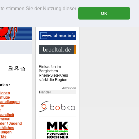
ite stimmen Sie der Nutzung dieser
OK
Einkaufen im
Bergischen
Rhein-Sieg-Kreis
stärkt die Region :
rien :
Anzeigen
Handel
tionen
sflüge
stellungen
ste
m
sundheit
rneval
der / Jugend
chliches
sungen
rkte