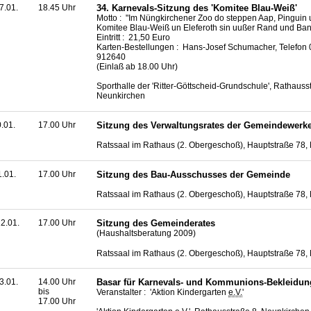
7.01.
18.45 Uhr
34. Karnevals-Sitzung des 'Komitee Blau-Weiß'
Motto : "Im Nüngkirchener Zoo do steppen Aap, Pinguin u
Komitee Blau-Weiß un Eleferoth sin uußer Rand und Ban
Eintritt : 21,50 Euro
Karten-Bestellungen : Hans-Josef Schumacher, Telefon 
912640
(Einlaß ab 18.00 Uhr)
Sporthalle der 'Ritter-Göttscheid-Grundschule', Rathauss
Neunkirchen
0.01.
17.00 Uhr
Sitzung des Verwaltungsrates der Gemeindewerke
Ratssaal im Rathaus (2. Obergeschoß), Hauptstraße 78,
1.01.
17.00 Uhr
Sitzung des Bau-Ausschusses der Gemeinde
Ratssaal im Rathaus (2. Obergeschoß), Hauptstraße 78,
2.01.
17.00 Uhr
Sitzung des Gemeinderates
(Haushaltsberatung 2009)
Ratssaal im Rathaus (2. Obergeschoß), Hauptstraße 78,
3.01.
14.00 Uhr
Basar für Karnevals- und Kommunions-Bekleidun
bis
Veranstalter : 'Aktion Kindergarten
e.V.
'
17.00 Uhr