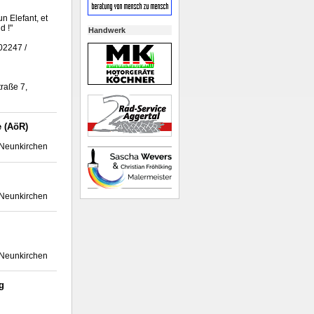
n Elefant, et
d !"
Handwerk
02247 /
traße 7,
 (AöR)
 Neunkirchen
 Neunkirchen
 Neunkirchen
g