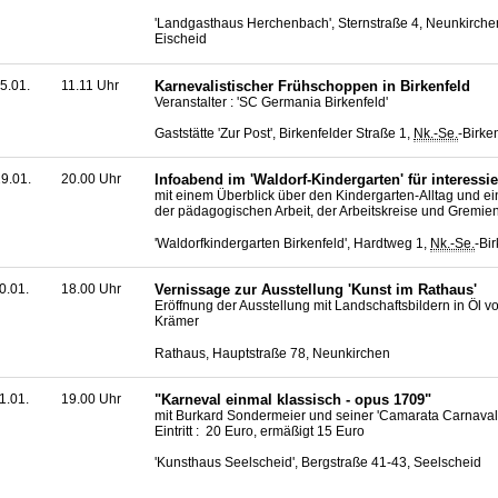
'Landgasthaus Herchenbach', Sternstraße 4, Neunkirche
Eischeid
5.01.
11.11 Uhr
Karnevalistischer Frühschoppen in Birkenfeld
Veranstalter : 'SC Germania Birkenfeld'
Gaststätte 'Zur Post', Birkenfelder Straße 1,
Nk.-Se.
-Birke
9.01.
20.00 Uhr
Infoabend im 'Waldorf-Kindergarten' für interessie
mit einem Überblick über den Kindergarten-Alltag und ei
der pädagogischen Arbeit, der Arbeitskreise und Gremie
'Waldorfkindergarten Birkenfeld', Hardtweg 1,
Nk.-Se.
-Bi
0.01.
18.00 Uhr
Vernissage zur Ausstellung 'Kunst im Rathaus'
Eröffnung der Ausstellung mit Landschaftsbildern in Öl v
Krämer
Rathaus, Hauptstraße 78, Neunkirchen
1.01.
19.00 Uhr
"Karneval einmal klassisch - opus 1709"
mit Burkard Sondermeier und seiner 'Camarata Carnaval
Eintritt : 20 Euro, ermäßigt 15 Euro
'Kunsthaus Seelscheid', Bergstraße 41-43, Seelscheid