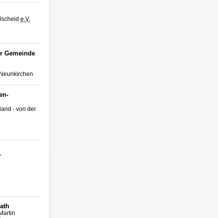
elscheid
e.V.
er Gemeinde
 Neunkirchen
en-
and - von der
'
ath
Martin