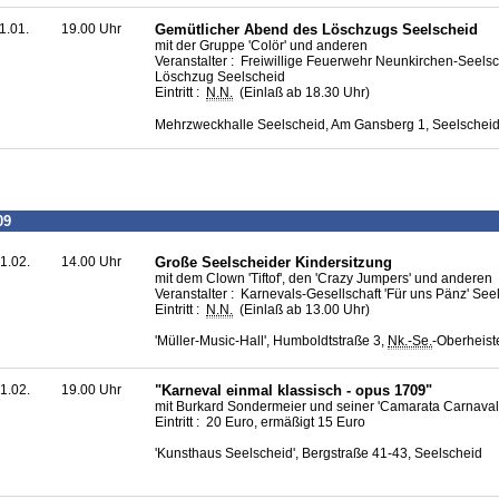
1.01.
19.00 Uhr
Gemütlicher Abend des Löschzugs Seelscheid
mit der Gruppe 'Colör' und anderen
Veranstalter : Freiwillige Feuerwehr Neunkirchen-Seelsc
Löschzug Seelscheid
Eintritt :
N.N.
(Einlaß ab 18.30 Uhr)
Mehrzweckhalle Seelscheid, Am Gansberg 1, Seelschei
09
1.02.
14.00 Uhr
Große Seelscheider Kindersitzung
mit dem Clown 'Tiftof', den 'Crazy Jumpers' und anderen
Veranstalter : Karnevals-Gesellschaft 'Für uns Pänz' See
Eintritt :
N.N.
(Einlaß ab 13.00 Uhr)
'Müller-Music-Hall', Humboldtstraße 3,
Nk.-Se.
-Oberheist
1.02.
19.00 Uhr
"Karneval einmal klassisch - opus 1709"
mit Burkard Sondermeier und seiner 'Camarata Carnaval
Eintritt : 20 Euro, ermäßigt 15 Euro
'Kunsthaus Seelscheid', Bergstraße 41-43, Seelscheid