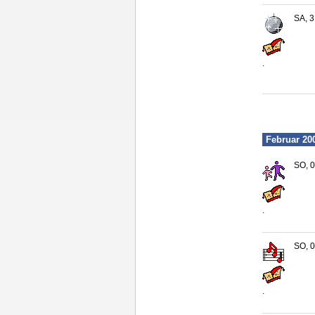
SA, 3
.
Februar 20
SO, 0
.
SO, 0
.