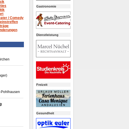
sik
ties
Gastronomie
itik
rt
ater /
Comedy
einstreffen
träge
nderungen
Dienstleistung
irchen
nger)
Freizeit
-Pohlhausen
g
Gesundheit