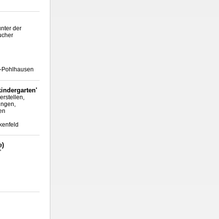
nter der
ucher
-Pohlhausen
kindergarten'
erstellen,
ingen,
en
rkenfeld
e)
'