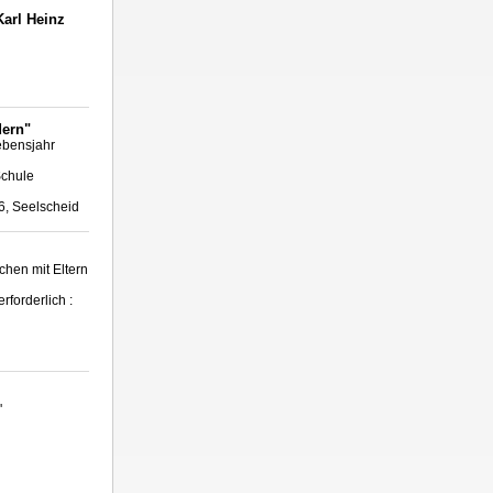
Karl Heinz
dern"
Lebensjahr
Schule
6, Seelscheid
chen mit Eltern
forderlich :
'