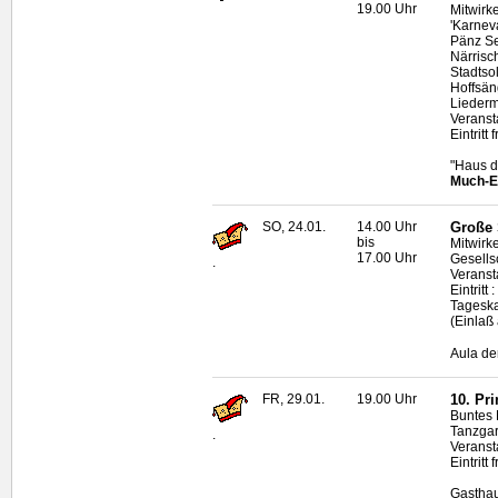
19.00 Uhr
Mitwirk
'Karnev
Pänz See
Närrisc
Stadtso
Hoffsän
Liederm
Veransta
Eintritt f
"Haus d
Much-E
SO, 24.01.
14.00 Uhr
Große 
bis
Mitwirk
17.00 Uhr
Gesells
.
Veranst
Eintritt
Tagesk
(Einlaß
Aula de
FR, 29.01.
19.00 Uhr
10. Pr
Buntes 
Tanzgar
.
Veranst
Eintritt f
Gasthau