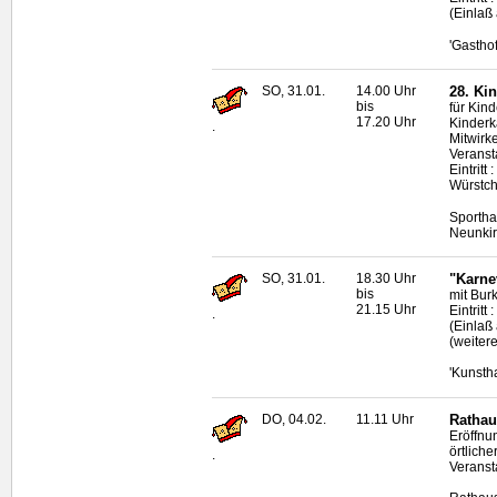
(Einlaß
'Gastho
SO, 31.01.
14.00 Uhr
28. Ki
bis
für Kind
17.20 Uhr
Kinderk
.
Mitwirk
Veranst
Eintritt
Würstch
Sportha
Neunki
SO, 31.01.
18.30 Uhr
"Karnev
bis
mit Bur
21.15 Uhr
Eintritt
.
(Einlaß
(weiter
'Kunsth
DO, 04.02.
11.11 Uhr
Rathau
Eröffnu
örtliche
.
Veranst