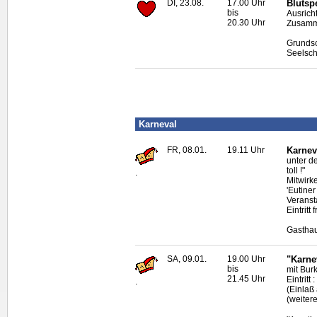
DI, 23.08.
17.00 Uhr
Blutsp
bis
Ausrich
20.30 Uhr
Zusamme
Grundsc
Seelsch
Karneval
FR, 08.01.
19.11 Uhr
Karnev
unter d
toll !"
.
Mitwirk
'Eutine
Veranst
Eintritt
Gasthau
SA, 09.01.
19.00 Uhr
"Karnev
bis
mit Bur
21.45 Uhr
Eintritt
.
(Einlaß
(weiter