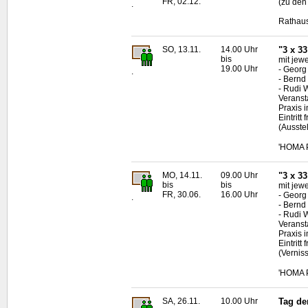
FR, 02.12.
(zu den
.
Rathaus
SO, 13.11.
14.00 Uhr
"3 x 3
bis
mit jewe
19.00 Uhr
- Georg
.
- Bernd
- Rudi 
Veransta
Praxis i
Eintritt f
(Ausste
'HOMA P
MO, 14.11.
09.00 Uhr
"3 x 33
bis
bis
mit jewe
FR, 30.06.
16.00 Uhr
- Georg
.
- Bernd
- Rudi 
Veransta
Praxis i
Eintritt f
(Vernis
'HOMA P
SA, 26.11.
10.00 Uhr
Tag de