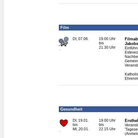
Film
DI, 07.06.
19.00 Uhr
Filmab
bis
Jakob
21.30 Uhr
Einführ
.
Estevez
Nachbes
Gemein
Veranst
Katholi
Ehrenma
Gesundheit
DI, 19.01.
19.00 Uhr
Ersthel
bis
bis
Veransta
MI, 20.01.
22.15 Uhr
'Tagese
.
(Anmeld