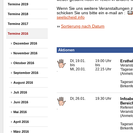
Termine 2019
Wenn Sie uns weitere Veranstaltungen z
schicken Sie uns bitte ein e-mail an :
Termine 2018
seelscheid.info
Termine 2017
Sortierung nach Datum
Termine 2016
Dezember 2016
Aktionen
November 2016
DI, 19.01.
19.00 Uhr
Ersthel
Oktober 2016
bis
bis
Veransta
MI, 20.01.
22.15 Uhr
'Tagese
.
September 2016
(Anmeld
Tagesei
August 2016
Birkenf
Juli 2016
DI, 26.01.
19.30 Uhr
Infoab
Juni 2016
Bereic
Referen
.
Veranst
Mai 2016
(Anmeld
April 2016
Tagesei
Birkenf
März 2016