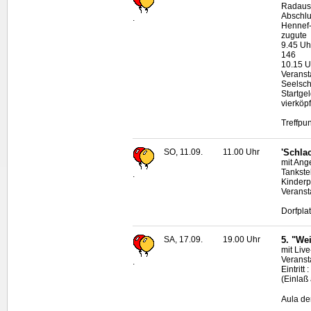
Radausf
Abschlu
.
Hennef-
zugute
9.45 Uh
146
10.15 U
Veranst
Seelsche
Startgel
vierköp
Treffpu
SO, 11.09.
11.00 Uhr
'Schlac
mit Ang
Tankstel
.
Kinder
Veranst
Dorfpla
SA, 17.09.
19.00 Uhr
5. "We
mit
Live
Veranst
.
Eintritt
(Einlaß
Aula de