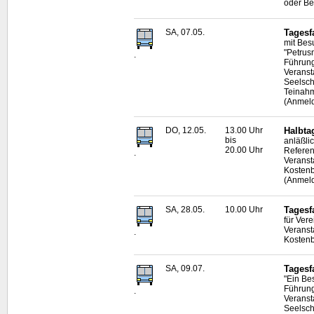
oder Be
SA, 07.05.
Tagesf
mit Bes
"Petrus
.
Führun
Veranst
Seelsc
Teinah
(Anmeld
DO, 12.05.
13.00 Uhr
Halbta
bis
anläßli
20.00 Uhr
Referen
.
Veranst
Kostenb
(Anmeld
SA, 28.05.
10.00 Uhr
Tagesf
für Ver
Veranst
.
Kostenb
SA, 09.07.
Tagesf
"Ein Be
Führun
.
Veranst
Seelsc