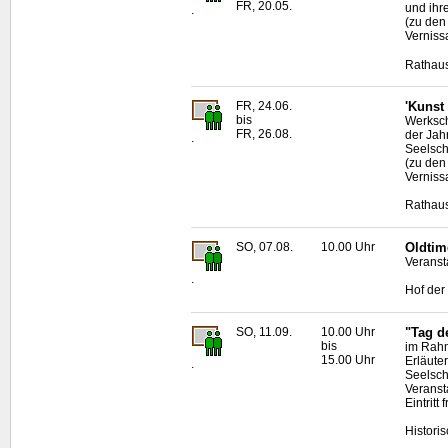
FR, 20.05.
und ihr
.
(zu den
Verniss
Rathaus
FR, 24.06.
'Kunst
bis
Werksch
FR, 26.08.
der Jah
.
Seelsche
(zu den
Verniss
Rathaus
SO, 07.08.
10.00 Uhr
Oldtim
Veransta
.
Hof der 
SO, 11.09.
10.00 Uhr
"Tag d
bis
im Rahm
15.00 Uhr
Erläute
.
Seelsch
Veranst
Eintritt f
Histori