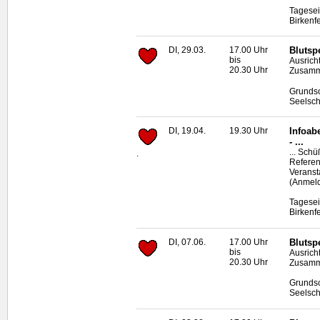
Tagesei
Birkenf
DI, 29.03.
17.00 Uhr
Blutsp
bis
Ausrich
20.30 Uhr
Zusamme
Grundsc
Seelsch
DI, 19.04.
19.30 Uhr
Infoab
- ...
... Sch
.
Referen
Veranst
(Anmeld
Tagesei
Birkenf
DI, 07.06.
17.00 Uhr
Blutsp
bis
Ausrich
20.30 Uhr
Zusamme
Grundsc
Seelsch