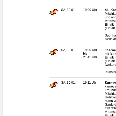
SA, 30.01.
19.00 Uhr
44. Ka
Mitwirke
und and
.
Veranst
Eintritt 
(Einlaß
Sportha
Neunki
SA, 30.01.
19.00 Uhr
"Karnev
bis
mit Bur
21.45 Uhr
Eintritt
.
(Einlaß
(weiter
'Kunsth
SA, 30.01.
19.11 Uhr
Karnev
karneval
Freund
.
Mitwirk
Holzbach
Mann vo
Garde d
Overath
Veranst
Eintritt