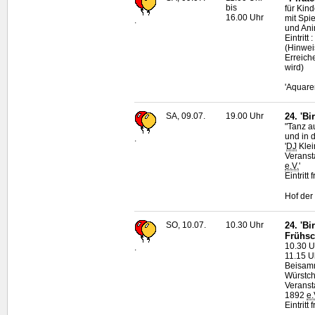
bis
für Kin
16.00 Uhr
mit Spi
.
und Ani
Eintrit
(Hinwei
Erreich
wird)
'Aquare
SA, 09.07.
19.00 Uhr
24. 'Bi
"Tanz a
und in 
.
'
DJ
Klei
Veranst
e.V.
'
Eintritt f
Hof der 
SO, 10.07.
10.30 Uhr
24. 'B
Frühs
10.30 U
.
11.15 U
Beisamm
Würstch
Veranst
1892
e.
Eintritt f