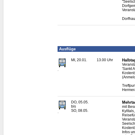
"Seelsc
Dorfgem
Veransta
Dorfhau
Ausflüge
MI, 20.01.
13.00 Uhr
Halbta
Veranst
'Sankt 
.
Kostenb
(Anmeld
Treffpu
Hermer
DO, 05.05.
Mehrta
bis
mit Bes
SO, 08.05.
Kylltal
.
Reisefü
Veranst
Seelsc
Kostenb
Infos u