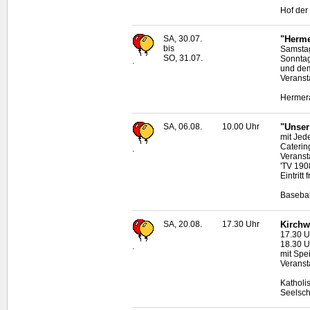
Hof der 
SA, 30.07.
"Herme
bis
Samstag
SO, 31.07.
Sonntag
.
und dem
Veranst
Hermera
SA, 06.08.
10.00 Uhr
"Unser
mit Jed
Caterin
.
Veranst
'TV 190
Eintritt f
Basebal
SA, 20.08.
17.30 Uhr
Kirchw
17.30 U
18.30 U
.
mit Spe
Veranst
Katholi
Seelsch