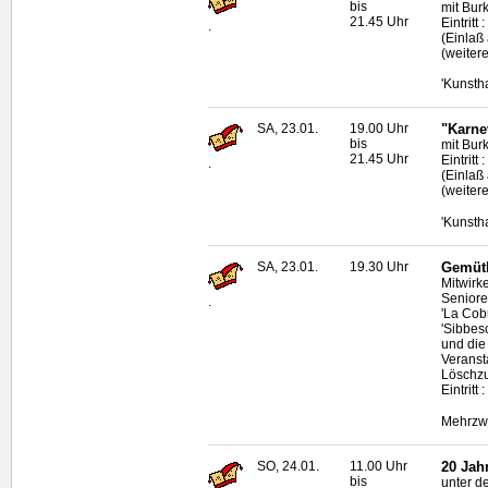
bis
mit Bur
21.45 Uhr
Eintritt
.
(Einlaß
(weiter
'Kunsth
SA, 23.01.
19.00 Uhr
"Karnev
bis
mit Bur
21.45 Uhr
Eintritt
.
(Einlaß
(weiter
'Kunsth
SA, 23.01.
19.30 Uhr
Gemütl
Mitwirke
Seniore
.
'La Cob
'Sibbes
und die
Veranst
Löschz
Eintritt
Mehrzwe
SO, 24.01.
11.00 Uhr
20 Jahr
bis
unter de