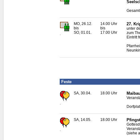
Seelsc
Gesamts
MO, 26.12.
14.00 Uhr
27. Kr
bis
bis
unter d
SO, 01.01.
17.00 Uhr
zum The
.
Eintrit
Pfarrhe
Neunki
Feste
SA, 30.04.
18.00 Uhr
Maibau
Veranst
.
Dorfpla
SA, 14.05.
18.00 Uhr
Pfingst
Gottesd
Veranst
.
(siehe 