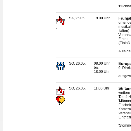
'Buchha
SA, 25.05.
19.00 Uhr
Frühja
unter d
musikal
.
Italien)
Veranst
Eintritt 
(Einlaß
Aula de
SO, 26.05.
08.00 Uhr
Europa
bis
9. Dire
18.00 Uhr
ausgewi
SO, 26.05.
11.00 Uhr
Stiftu
weitere
'Die 4 
'Männer
Eischei
.
Kamerad
Veransta
Eintritt f
'Stomme