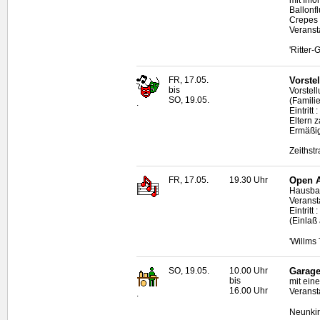
Ballonf
Crepes
Veranst
'Ritter
FR, 17.05.
Vorste
bis
Vorstel
SO, 19.05.
(Famili
.
Eintrit
Eltern z
Ermäßi
Zeithst
FR, 17.05.
19.30 Uhr
Open A
Hausban
Veransta
Eintritt
(Einlaß
'Willms
SO, 19.05.
10.00 Uhr
Garage
bis
mit eine
16.00 Uhr
Veranst
.
Neunkir