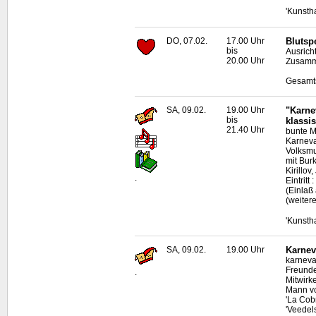
'Kunsth
DO, 07.02.
17.00 Uhr
Blutsp
bis
Ausrich
20.00 Uhr
Zusamme
Gesamts
SA, 09.02.
19.00 Uhr
"Karne
bis
klassi
21.40 Uhr
bunte M
Karneva
Volksmu
mit Bur
Kirillo
.
Eintritt
(Einlaß
(weiter
'Kunsth
SA, 09.02.
19.00 Uhr
Karnev
karneval
Freunde
.
Mitwirke
Mann vo
'La Cob
'Veedel