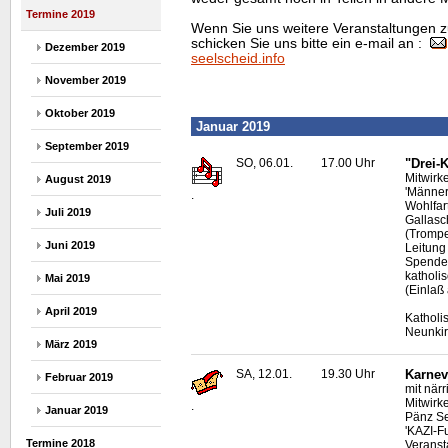
Termine 2019
Wenn Sie uns weitere Veranstaltungen z
schicken Sie uns bitte ein e-mail an :
Dezember 2019
seelscheid.info
November 2019
Oktober 2019
Januar 2019
September 2019
SO, 06.01.
17.00 Uhr
"Drei-
Mitwirk
August 2019
'Männer
.
Wohlfart
Juli 2019
Gallasc
(Trompe
Juni 2019
Leitung
Spenden
katholi
Mai 2019
(Einlaß
April 2019
Katholi
Neunki
März 2019
SA, 12.01.
19.30 Uhr
Karnev
Februar 2019
mit när
Mitwirk
.
Januar 2019
Pänz Se
'KAZI-F
Termine 2018
Veranst