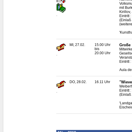
Volksmu
mit Bur
Kirillo
.
Eintritt
(Einlaß
(weitere
'Kunsth
MI, 27.02.
15.00 Uhr
Große 
bis
Mitwirk
20.00 Uhr
Gesells
.
Veranst
Eintrit
Aula de
DO, 28.02.
16.11 Uhr
"Wieve
Weiberf
Eintritt 
.
(Einlaß
'Landga
Eischei