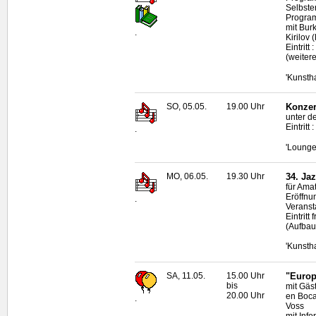
Selbste
Program
mit Bur
.
Kirilov 
Eintritt
(weiter
'Kunsth
SO, 05.05.
19.00 Uhr
Konzer
unter de
Eintritt
.
'Lounge
MO, 06.05.
19.30 Uhr
34. Ja
für Ama
Eröffnun
.
Veransta
Eintrit
(Aufbau
'Kunsth
SA, 11.05.
15.00 Uhr
"Europ
bis
mit Gäs
20.00 Uhr
en Boc
.
Voss
mit Inf