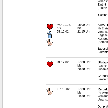
Veranst
Eintrit
(Einlaß
'Gastho
MO, 11.02.
18.00 Uhr
Kurs "
bis
bis
für Erzi
DI, 12.02.
21.15 Uhr
Veransta
'Tagese
Kostenb
(Anmeld
.
Tagesei
Birkenf
DI, 12.02.
17.00 Uhr
Blutsp
bis
Ausrich
20.30 Uhr
Zusamme
Grundsc
Seelsch
FR, 15.02.
17.00 Uhr
Reibek
bis
"Rievko
19.30 Uhr
Verkauf
.
Veranst
Dorfpla