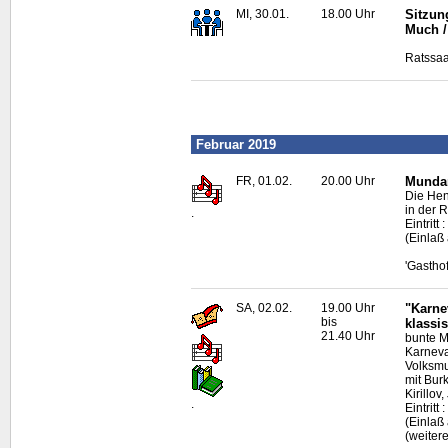
MI, 30.01.
18.00 Uhr
Sitzun
Much /
Ratssaa
Februar 2019
FR, 01.02.
20.00 Uhr
Mundar
Die Hen
in der 
.
Eintritt 
(Einlaß
'Gastho
SA, 02.02.
19.00 Uhr
"Karne
bis
klassi
21.40 Uhr
bunte M
Karneva
Volksmu
mit Bur
Kirillo
.
Eintritt
(Einlaß
(weitere