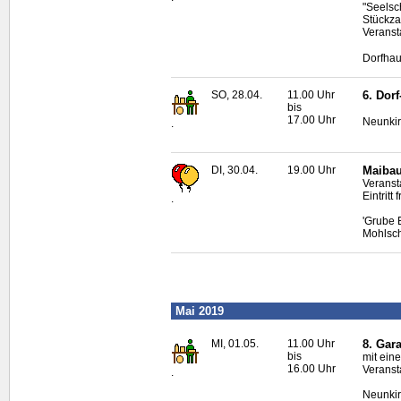
"Seelsc
Stückza
Veransta
Dorfhau
SO, 28.04.
11.00 Uhr
6. Dor
bis
17.00 Uhr
Neunki
.
DI, 30.04.
19.00 Uhr
Maibau
Veranst
Eintritt f
.
'Grube 
Mohlsc
Mai 2019
MI, 01.05.
11.00 Uhr
8. Gar
bis
mit eine
16.00 Uhr
Veranst
.
Neunki