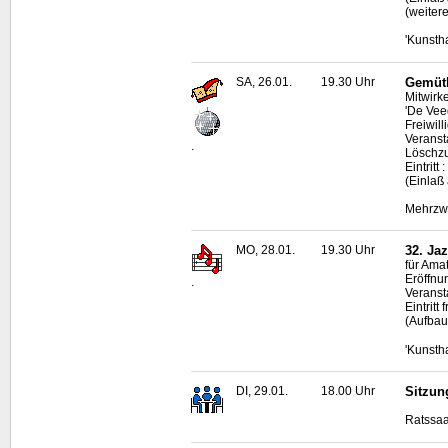
(weitere
'Kunsth
SA, 26.01.
19.30 Uhr
Gemütl
Mitwirk
'De Vee
Freiwil
Veranst
.
Löschz
Eintritt
(Einlaß
Mehrzwe
MO, 28.01.
19.30 Uhr
32. Ja
für Ama
Eröffnu
.
Veransta
Eintrit
(Aufbau
'Kunsth
DI, 29.01.
18.00 Uhr
Sitzun
Ratssaa