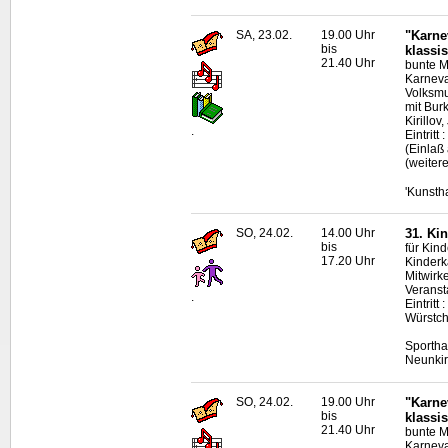
SA, 23.02.
19.00 Uhr
"Karne
bis
klassi
21.40 Uhr
bunte M
Karneva
Volksmu
mit Bur
Kirillo
.
Eintritt
(Einlaß
(weitere
'Kunsth
SO, 24.02.
14.00 Uhr
31. Ki
bis
für Kind
17.20 Uhr
Kinderk
Mitwirk
Veranst
.
Eintritt
Würstch
Sportha
Neunki
SO, 24.02.
19.00 Uhr
"Karne
bis
klassi
21.40 Uhr
bunte M
Karneva