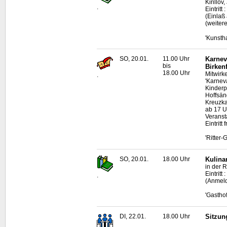
Kirillo
.
Eintritt
(Einlaß
(weitere
'Kunsth
SO, 20.01.
11.00 Uhr
Karnev
bis
Birkenf
18.00 Uhr
Mitwirke
.
'Karnev
Kinderp
Hoffsän
Kreuzka
ab 17 U
Veransta
Eintritt f
'Ritter
SO, 20.01.
18.00 Uhr
Kulina
in der 
Eintritt 
.
(Anmeld
'Gastho
DI, 22.01.
18.00 Uhr
Sitzun