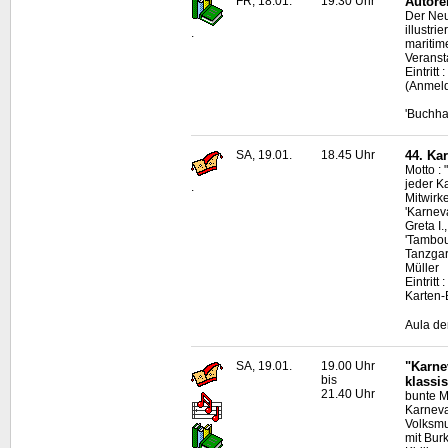
FR, 18.01.
19.30 Uhr
Autore
Der Neu
illustr
.
maritim
Veranst
Eintritt
(Anmeld
'Buchha
SA, 19.01.
18.45 Uhr
44. Ka
Motto : 
jeder Ka
.
Mitwirke
'Karnev
Greta I
'Tambou
Tanzgar
Müller
Eintritt
Karten-
Aula de
SA, 19.01.
19.00 Uhr
"Karne
bis
klassi
21.40 Uhr
bunte M
Karneva
Volksmu
mit Bur