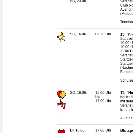
SO, 23.06.
Veransta
.
Club R
Ausricht
(Meldes
Tennisa
SO, 16.06.
09.30 Uhr
15. 'P
Startrei
10.00 U
.
10.00 U
11.00 U
Veranst
Startge
Startge
(Nachme
Bambini
Schulze
SO, 16.06.
15.00 Uhr
11. "N
bis
bei Kaf
17.00 Uhr
mit dem
Veransta
Eintritt f
.
Aula de
DI, 18.06.
17.00 Uhr
Blutsp