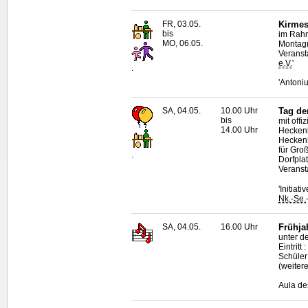
FR, 03.05.
Kirmes
bis
im Rahm
MO, 06.05.
Montagn
Veranst
e.V.
'
.
'Antoni
SA, 04.05.
10.00 Uhr
Tag de
bis
mit off
14.00 Uhr
Heckenh
Heckenh
für Gro
.
Dorfpla
Veransta
'Initiat
Nk.-Se.
SA, 04.05.
16.00 Uhr
Frühja
unter de
Eintrit
Schüler
(weiter
Aula de