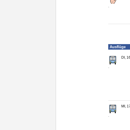
.
Ausflüge
DI, 1
.
MI, 1
.