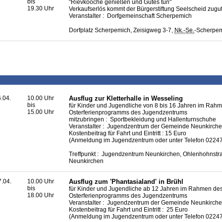
bis
"Rievkooche genießen und Gutes tun"
19.30 Uhr
Verkaufserlös kommt der Bürgerstiftung Seelscheid zugu
Veranstalter : Dorfgemeinschaft Scherpemich
Dorfplatz Scherpemich, Zeisigweg 3-7,
Nk.-Se.
-Scherpe
6.04.
10.00 Uhr
Ausflug zur Kletterhalle in Wesseling
bis
für Kinder und Jugendliche von 8 bis 16 Jahren im Rah
15.00 Uhr
Osterferienprogramms des Jugendzentrums
mitzubringen : Sportbekleidung und Hallenturnschuhe
Veranstalter : Jugendzentrum der Gemeinde Neunkirch
Kostenbeitrag für Fahrt und Eintritt : 15 Euro
(Anmeldung im Jugendzentrum oder unter Telefon 02247
Treffpunkt : Jugendzentrum Neunkirchen, Ohlenhohnstr
Neunkirchen
7.04.
10.00 Uhr
Ausflug zum 'Phantasialand' in Brühl
bis
für Kinder und Jugendliche ab 12 Jahren im Rahmen de
18.00 Uhr
Osterferienprogramms des Jugendzentrums
Veranstalter : Jugendzentrum der Gemeinde Neunkirch
Kostenbeitrag für Fahrt und Eintritt : 25 Euro
(Anmeldung im Jugendzentrum oder unter Telefon 02247