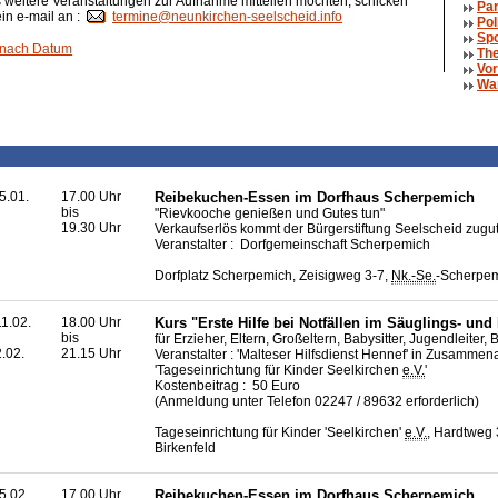
weitere Veranstaltungen zur Aufnahme mitteilen möchten, schicken
Par
ein e-mail an :
termine@neunkirchen-seelscheid.info
Pol
Spo
 nach Datum
The
Vor
Wa
5.01.
17.00 Uhr
Reibekuchen-Essen im Dorfhaus Scherpemich
bis
"Rievkooche genießen und Gutes tun"
19.30 Uhr
Verkaufserlös kommt der Bürgerstiftung Seelscheid zugu
Veranstalter : Dorfgemeinschaft Scherpemich
Dorfplatz Scherpemich, Zeisigweg 3-7,
Nk.-Se.
-Scherpe
1.02.
18.00 Uhr
Kurs "Erste Hilfe bei Notfällen im Säuglings- und 
bis
für Erzieher, Eltern, Großeltern, Babysitter, Jugendleiter,
2.02.
21.15 Uhr
Veranstalter : 'Malteser Hilfsdienst Hennef' in Zusammena
'Tageseinrichtung für Kinder Seelkirchen
e.V.
'
Kostenbeitrag : 50 Euro
(Anmeldung unter Telefon 02247 / 89632 erforderlich)
Tageseinrichtung für Kinder 'Seelkirchen'
e.V.
, Hardtweg 
Birkenfeld
5.02.
17.00 Uhr
Reibekuchen-Essen im Dorfhaus Scherpemich