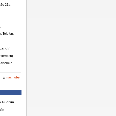
aße 21a,
id
, Telefon,
 Land /
terreich)
eelscheid
nach oben
on Gudrun
fin