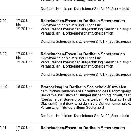
Veranstalter : 'Bürgerstiftung Seelscheid'
Dorfhaus Kurtsiefen, Kurtsiefener Straße 22, Seelscheid
7.09.
17.00 Uhr
Reibekuchen-Essen im Dorfhaus Scherpemich
bis
"Rievkooche genießen und Gutes tun"
19.30 Uhr
Verkaufserlös kommt der Bürgerstiftung Seelscheid zugu
Veranstalter : Dorfgemeinschaft Scherpemich
Dorfplatz Scherpemich, Zeisigweg 3-7,
Nk.-Se.
-Scherpe
8.10.
17.00 Uhr
Reibekuchen-Essen im Dorfhaus Scherpemich
bis
"Rievkooche genießen und Gutes tun"
19.30 Uhr
Verkaufserlös kommt der Bürgerstiftung Seelscheid zugu
Veranstalter : Dorfgemeinschaft Scherpemich
Dorfplatz Scherpemich, Zeisigweg 3-7,
Nk.-Se.
-Scherpe
1.10.
16.00 Uhr
Brotbacktag im Dorfhaus Seelscheid-Kurtsiefen
gemütliches Beisammensein während des Backvorgangs
Bäckermeister Dietmar Stümper mit der Möglichkeit, das 
"Seelscheider Bürgerbrot" zu erwerben (Verkauf ab 17 U
Stückzahl) - mit Bewirtung durch die Dorfgemeinschaft Ku
Veranstalter : 'Bürgerstiftung Seelscheid'
Dorfhaus Kurtsiefen, Kurtsiefener Straße 22, Seelscheid
5.11.
17.00 Uhr
Reibekuchen-Essen im Dorfhaus Scherpemich