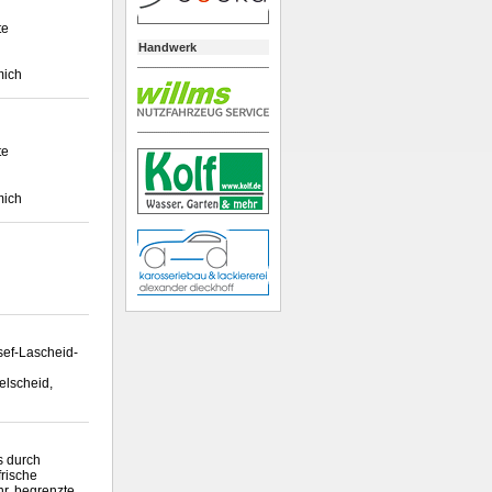
te
Handwerk
mich
te
mich
sef-Lascheid-
elscheid,
 durch
frische
hr, begrenzte