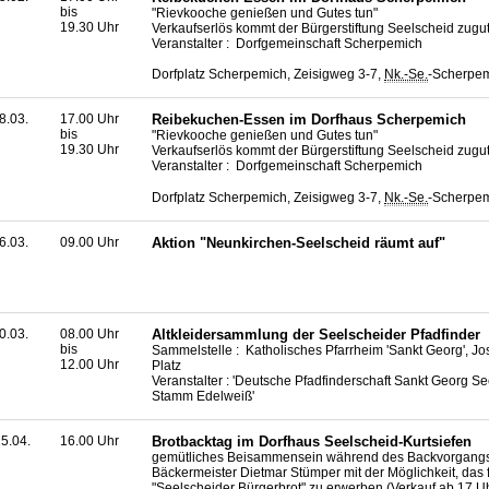
bis
"Rievkooche genießen und Gutes tun"
19.30 Uhr
Verkaufserlös kommt der Bürgerstiftung Seelscheid zugu
Veranstalter : Dorfgemeinschaft Scherpemich
Dorfplatz Scherpemich, Zeisigweg 3-7,
Nk.-Se.
-Scherpe
8.03.
17.00 Uhr
Reibekuchen-Essen im Dorfhaus Scherpemich
bis
"Rievkooche genießen und Gutes tun"
19.30 Uhr
Verkaufserlös kommt der Bürgerstiftung Seelscheid zugu
Veranstalter : Dorfgemeinschaft Scherpemich
Dorfplatz Scherpemich, Zeisigweg 3-7,
Nk.-Se.
-Scherpe
6.03.
09.00 Uhr
Aktion "Neunkirchen-Seelscheid räumt auf"
0.03.
08.00 Uhr
Altkleidersammlung der Seelscheider Pfadfinder
bis
Sammelstelle : Katholisches Pfarrheim 'Sankt Georg', Jo
12.00 Uhr
Platz
Veranstalter : 'Deutsche Pfadfinderschaft Sankt Georg Se
Stamm Edelweiß'
5.04.
16.00 Uhr
Brotbacktag im Dorfhaus Seelscheid-Kurtsiefen
gemütliches Beisammensein während des Backvorgangs
Bäckermeister Dietmar Stümper mit der Möglichkeit, das 
"Seelscheider Bürgerbrot" zu erwerben (Verkauf ab 17 U