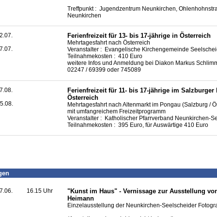
Treffpunkt : Jugendzentrum Neunkirchen, Ohlenhohnstr
Neunkirchen
2.07.
Ferienfreizeit für 13- bis 17-jährige in Österreich
Mehrtagesfahrt nach Österreich
7.07.
Veranstalter : Evangelische Kirchengemeinde Seelsche
Teilnahmekosten : 410 Euro
weitere Infos und Anmeldung bei Diakon Markus Schlimm
02247 / 69399 oder 745089
7.08.
Ferienfreizeit für 11- bis 17-jährige im Salzburger
Österreich
5.08.
Mehrtagesfahrt nach Altenmarkt im Pongau (Salzburg / Ös
mit umfangreichem Freizeitprogramm
Veranstalter : Katholischer Pfarrverband Neunkirchen-S
Teilnahmekosten : 395 Euro, für Auswärtige 410 Euro
gen
7.06.
16.15 Uhr
"Kunst im Haus" - Vernissage zur Ausstellung v
Heimann
Einzelausstellung der Neunkirchen-Seelscheider Fotogra