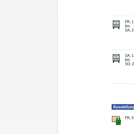
FR, 1
bis
SA, 2
.
SA, 1
bis
SO, 2
.
Ausstellun
FR, 0
.