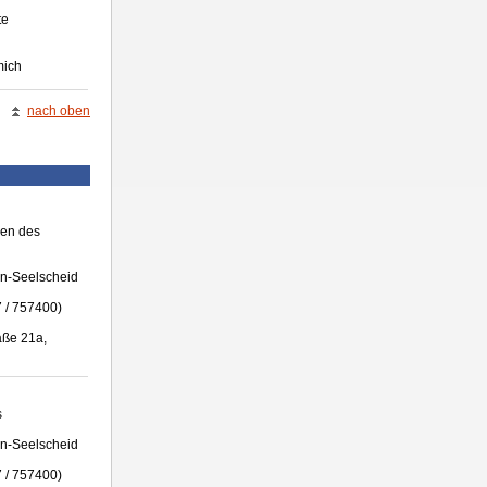
te
mich
nach oben
men des
en-Seelscheid
 / 757400)
aße 21a,
s
en-Seelscheid
 / 757400)