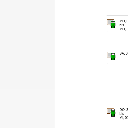
MO, 0
bis
MO, 3
.
SA, 0
.
DO, 2
bis
MI, 0
.