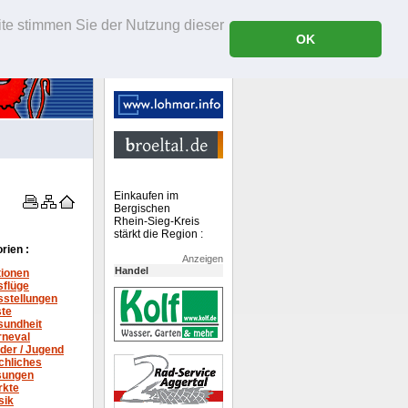
ite stimmen Sie der Nutzung dieser
OK
Einkaufen im
Bergischen
Rhein-Sieg-Kreis
stärkt die Region :
rien :
Anzeigen
Handel
tionen
sflüge
stellungen
ste
sundheit
rneval
der / Jugend
chliches
sungen
rkte
sik