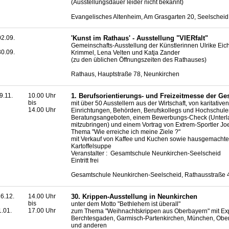
(Ausstellungsdauer leider nicht bekannt)
Evangelisches Altenheim, Am Grasgarten 20, Seelscheid
2.09.
'Kunst im Rathaus' - Ausstellung "VIERfalt"
Gemeinschafts-Ausstellung der Künstlerinnen Ulrike Eic
0.09.
Krimmel, Lena Velten und Katja Zander
(zu den üblichen Öffnungszeiten des Rathauses)
Rathaus, Hauptstraße 78, Neunkirchen
9.11.
10.00 Uhr
1. Berufsorientierungs- und Freizeitmesse der G
bis
mit über 50 Ausstellern aus der Wirtschaft, von karitativen
14.00 Uhr
Einrichtungen, Behörden, Berufskollegs und Hochschul
Beratungsangeboten, einem Bewerbungs-Check (Unterl
mitzubringen) und einem Vortrag von Extrem-Sportler Jo
Thema "Wie erreiche ich meine Ziele ?"
mit Verkauf von Kaffee und Kuchen sowie hausgemachte
Kartoffelsuppe
Veranstalter : Gesamtschule Neunkirchen-Seelscheid
Eintritt frei
Gesamtschule Neunkirchen-Seelscheid, Rathausstraße 
6.12.
14.00 Uhr
30. Krippen-Ausstellung in Neunkirchen
bis
unter dem Motto "Bethlehem ist überall"
1.01.
17.00 Uhr
zum Thema "Weihnachtskrippen aus Oberbayern" mit Ex
Berchtesgaden, Garmisch-Partenkirchen, München, Ob
und anderen