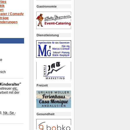
ties
itik
Gastronomie
rt
ater /
Comedy
träge
nderungen
Dienstleistung
te
mich
Kinderalter"
Freizeit
 Betreuer
etc.
rbeit mit der
3,
Nk.-Se.
-
Gesundheit