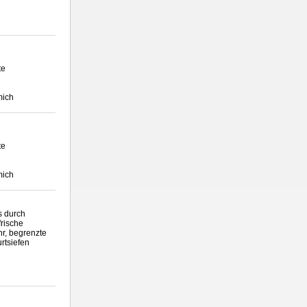
te
mich
te
mich
 durch
frische
hr, begrenzte
rtsiefen