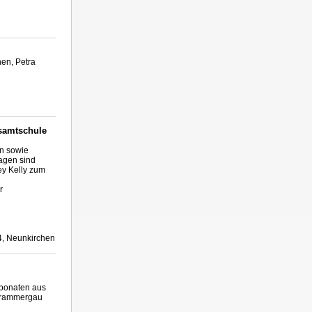
hen, Petra
esamtschule
en sowie
agen sind
ey Kelly zum
r
4, Neunkirchen
ponaten aus
erammergau