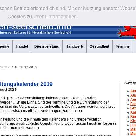
schen Betrieb erforderlich sind. Mit der Nutzung unserer Webse
Cookies zu.
mehr Informationen
nomie
Handel
Dienstleistung
Handwerk
Gesundheit
Termine
ermine
> Termine 2019
ltungskalender 2019
Katego
ugust 2024
Ak
Au
tändigkeit des Veranstaltungskalenders kann keine Gewähr
Aus
erden. Für die Einhaltung der Termine und die Durchführung der
Fe
en sind die Veranstalter verantwortlich. Die Angaben wurden sorgfältig
Ge
um und zwischenzeitliche Änderungen vorbehalten.
Ka
Kin
tellung und die Inhalte des Kalenders sind urheberrechtlich
Kir
 darf ohne ausdrückliche Genehmigung weder gesamt noch in Teilen in
Le
en übernommen werden.
Mä
Mu