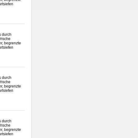
rtsiefen
 durch
frische
hr, begrenzte
rtsiefen
 durch
frische
hr, begrenzte
rtsiefen
 durch
frische
hr, begrenzte
rtsiefen