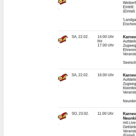
Weiberf
Eintritt 
.
(Einlaß
'Landga
Eischei
SA, 22.02.
14.00 Uhr
Karnev
bis
Aufstel
17.00 Uhr
Zugweg 
.
Ehrenma
Veranst
Seelsch
SA, 22.02.
16.00 Uhr
Karnev
Aufstel
Zugweg
.
Kleinfe
Veranst
Neunki
SO, 23.02.
11.00 Uhr
Karnev
Neunki
mit
Live
.
Geträn
Veranst
(Einlaß