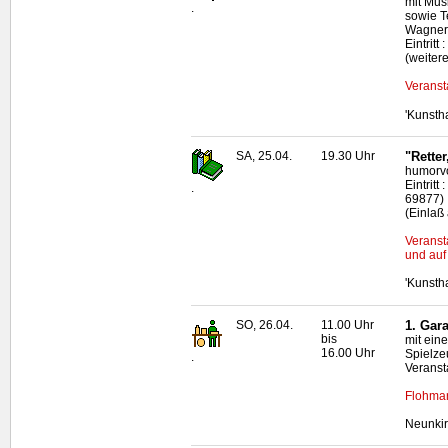
mit Mus
.
sowie T
Wagner
Eintritt
(weiter
Veranst
'Kunsth
SA, 25.04.
19.30 Uhr
"Rette
humorvo
Eintritt
.
69877)
(Einlaß
Veranst
und auf 
'Kunsth
SO, 26.04.
11.00 Uhr
1. Gar
bis
mit ein
16.00 Uhr
Spielze
.
Veranst
Flohmar
Neunki