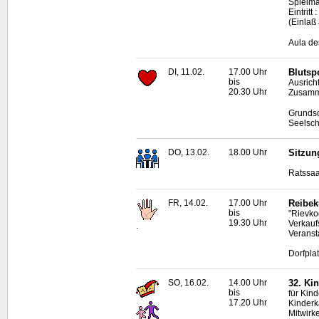
Spielma
Eintritt
(Einlaß
Aula de
DI, 11.02.
17.00 Uhr
Blutsp
bis
Ausrich
20.30 Uhr
Zusamme
Grundsc
Seelsch
DO, 13.02.
18.00 Uhr
Sitzun
Ratssaa
FR, 14.02.
17.00 Uhr
Reibek
bis
"Rievko
19.30 Uhr
Verkauf
.
Veranst
Dorfpla
SO, 16.02.
14.00 Uhr
32. Ki
bis
für Kind
17.20 Uhr
Kinderk
Mitwirk