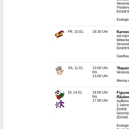
Veranst
'Förder
Eintrit
Evangel
FR, 10.01.
19.30 Uhr
Karnev
mit när
Mitwirk
.
Veranst
Eintritt
Gasthau
SA, 11.01.
10.00 Uhr
'Repai
bis
Veransta
13.00 Uhr
.
Mensa d
DI, 14.01.
16.00 Uhr
Figure
bis
Räuber
17.00 Uhr
Aufführ
2 Jahre
Eintrit
.
Geschäf
(Einlaß
Evangel