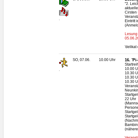
"2. Lei
aktuell
Cirsten
Veransta
.
Eintritt
(Anmeld
Lesung 
05.06.2
'delika
SO, 07.06.
10.00 Uhr
16. 'P
Startrei
10.00 U
.
10.30 U
10.30 U
10.30 U
Veranst
Neunki
Startge
22 Uhr
(Mannsc
Person
Startge
Startge
(Nachme
Bambini
(nähere
Veranst