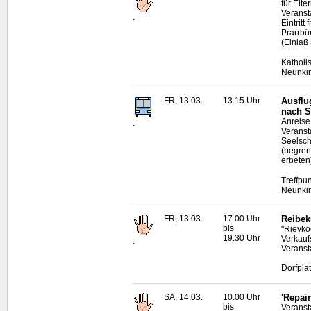
für Elt
Veranst
.
Eintrit
Prarrbü
(Einlaß
Katholi
Neunki
FR, 13.03.
13.15 Uhr
Ausflu
nach S
Anreise
.
Veranst
Seelsc
(begren
erbeten
Treffpu
Neunki
FR, 13.03.
17.00 Uhr
Reibek
bis
"Rievko
19.30 Uhr
Verkauf
.
Veranst
Dorfpla
SA, 14.03.
10.00 Uhr
'Repai
bis
Veransta