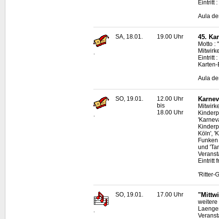
Eintritt
Aula de
SA, 18.01.
19.00 Uhr
45. Ka
Motto : 
Mitwirk
.
Eintritt
Karten-
Aula de
SO, 19.01.
12.00 Uhr
Karnev
bis
Mitwirk
18.00 Uhr
Kinderp
.
'Karnev
Kinderp
Köln', 
Funken 
und 'Ta
Veransta
Eintritt f
'Ritter
SO, 19.01.
17.00 Uhr
"Mittw
weitere
Laenger
.
Veranst