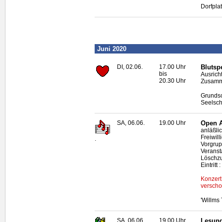
Dorfpla
Juni 2020
DI, 02.06.
17.00 Uhr
Blutsp
bis
Ausrich
20.30 Uhr
Zusamme
Grundsc
Seelsch
SA, 06.06.
19.00 Uhr
Open A
anläßli
Freiwil
.
Vorgrup
Veranst
Löschz
Eintritt
Konzert
verscho
'Willms
SA, 06.06.
19.00 Uhr
Lesung