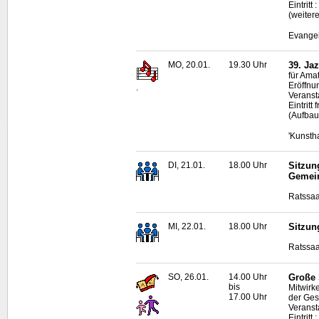
Eintrit
(weiter
Evangel
MO, 20.01.
19.30 Uhr
39. Ja
für Ama
Eröffnun
.
Veransta
Eintrit
(Aufbau
'Kunsth
DI, 21.01.
18.00 Uhr
Sitzun
Gemei
Ratssaa
MI, 22.01.
18.00 Uhr
Sitzun
Ratssaa
SO, 26.01.
14.00 Uhr
Große 
bis
Mitwirk
17.00 Uhr
der Ges
Veranst
Eintrit