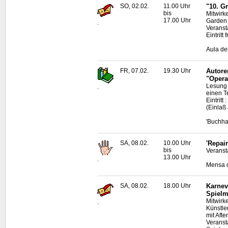
SO, 02.02.
11.00 Uhr
"10. G
bis
Mitwirk
17.00 Uhr
Garden
.
Veranst
Eintritt
Aula de
FR, 07.02.
19.30 Uhr
Autore
"Opera
Lesung 
.
einen T
Eintrit
(Einlaß
'Buchha
SA, 08.02.
10.00 Uhr
'Repai
bis
Veransta
13.00 Uhr
.
Mensa d
SA, 08.02.
18.00 Uhr
Karnev
Spielm
Mitwirk
.
Künstle
mit Aft
Veranst