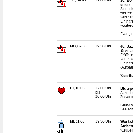
SO, 08.03.
17.00 Uhr
10. Be
unter d
Seelsch
.
weitere
Veranst
Eintritt
(weiter
Evangel
MO, 09.03.
19.30 Uhr
40. Ja
für Ama
Eröffnu
.
Veransta
Eintrit
(Aufbau
'Kunsth
DI, 10.03.
17.00 Uhr
Blutsp
bis
Ausrich
20.00 Uhr
Zusamme
Grundsc
Seelsch
MI, 11.03.
19.30 Uhr
Worksh
Aufers
"Grüße 