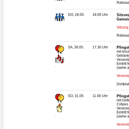
Ratssaa
DO, 28.05.
18.00 Uhr
Sitzun
Gemei
Sitzung
Ratssaa
SA, 30.05.
17.30 Uhr
Pfingst
mit Iri
Geträn
Veranst
Eintritt f
.
(siehe 
Veranst
Dorfpla
SO, 31.05.
11.00 Uhr
Pfingst
mit Got
Crêpes
Veranst
Eintritt f
.
(siehe 
Veranst