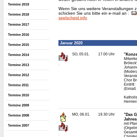
Termine 2019
Wenn Sie uns weitere Veranstaltungen z
schicken Sie uns bitte ein e-mail an :
Termine 2018
seelscheid.info
Termine 2017
Termine 2016
Januar 2020
Termine 2015
SO, 05.01.
17.00 Uhr
"Konze
Termine 2014
Mitwirk
Bröleck
.
Termine 2013
Johanne
(Modera
Termine 2012
Veranst
Chor B
Eintrit
Termine 2011
(Einlaß
Termine 2010
Katholi
Hermer
Termine 2009
MO, 06.01.
19.30 Uhr
"Das G
Termine 2008
Jahres
mit Pfa
Termine 2007
(Orgeli
Gesamte
.
Christe